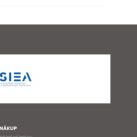
NÁKUP
stúpiť od zmluvy