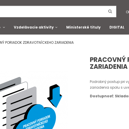
O
o
Vzdelávacie aktivity
Ministerské tituly
DIGITAL
NÝ PORIADOK ZDRAVOTNÍCKEHO ZARIADENIA
PRACOVNÝ 
ZARIADENIA
Podrobný postup pri 
zariadenia spolu s uv
Dostupnosť: Sklad