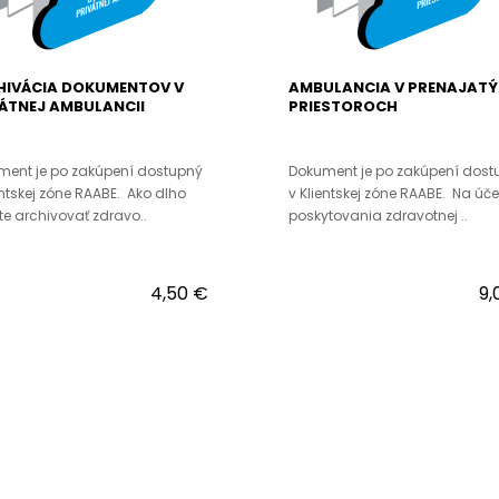
HIVÁCIA DOKUMENTOV V
AMBULANCIA V PRENAJAT
ÁTNEJ AMBULANCII
PRIESTOROCH
ment je po zakúpení dostupný
Dokument je po zakúpení dost
entskej zóne RAABE. Ako dlho
v Klientskej zóne RAABE. Na úče
e archivovať zdravo..
poskytovania zdravotnej ..
4,50 €
9,