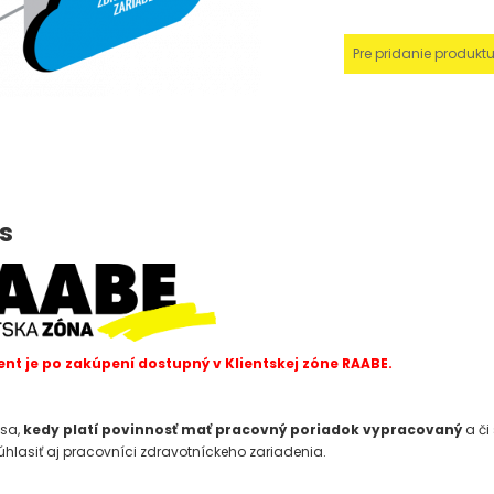
Pre pridanie produkt
s
t je po zakúpení dostupný v Klientskej zóne RAABE.
sa,
kedy platí povinnosť mať pracovný poriadok vypracovaný
a či
hlasiť aj pracovníci zdravotníckeho zariadenia.