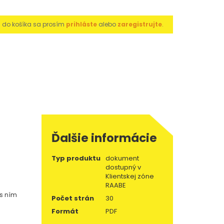
u do košíka sa prosím
prihláste
alebo
zaregistrujte
.
Ďalšie informácie
Typ produktu
dokument
dostupný v
Klientskej zóne
RAABE
 s ním
Počet strán
30
Formát
PDF