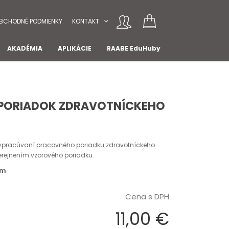
BCHODNÉ PODMIENKY
KONTAKT
AKADÉMIA
APLIKÁCIE
RAABE EduHuby
PORIADOK ZDRAVOTNÍCKEHO
vypracúvaní pracovného poriadku zdravotníckeho
erejnením vzorového poriadku.
om
Cena s DPH
11,00 €