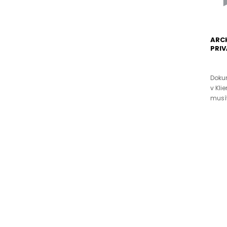
ARC
PRIV
Doku
v Kli
musít