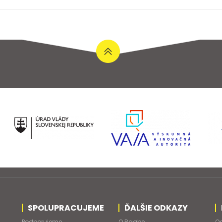
SPOLUPRACUJEME
ĎALŠIE ODKAZY
Podporujeme
O Raabe
Od