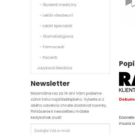
- Študenti medicíny
- Lekári všeobecní
- Lekári špecialisti
- Stomatológovia
- Farmaceuti
- Pacienti
Popi
Jazyková literatúra
Newsletter
Maximálne raz za 14 dní Vám pošleme
Dokumen
súhrn toho najdôležitejšieho. Vyberte si z
akého odvetvia chcete dostávať novinky.
Prihlásenie k newsletteru môžete
Dozviete 
kedykoľvek zrušiť.
musia sú