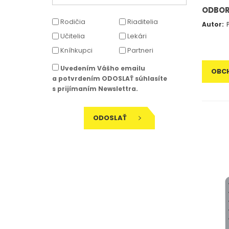
ODBOR
Rodičia
Riaditelia
Autor:
Učitelia
Lekári
Kníhkupci
Partneri
Uvedením Vášho emailu
OBC
a potvrdením ODOSLAŤ súhlasíte
s prijímaním Newslettra.
ODOSLAŤ