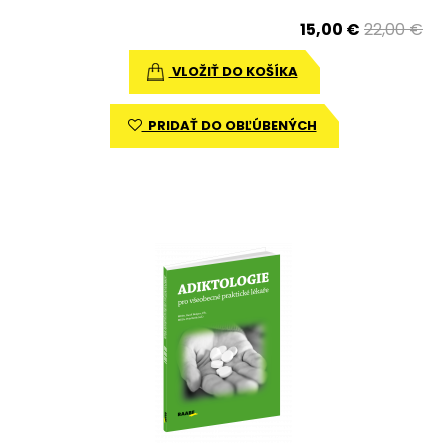
15,00 €
22,00 €
VLOŽIŤ DO KOŠÍKA
PRIDAŤ DO OBĽÚBENÝCH