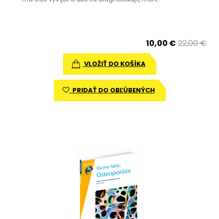
10,00 €
22,00 €
VLOŽIŤ DO KOŠÍKA
PRIDAŤ DO OBĽÚBENÝCH