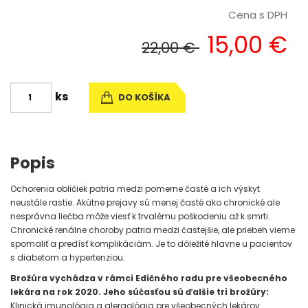
Cena s DPH
15,00 €
22,00 €
ks
DO KOŠÍKA
Popis
Ochorenia obličiek patria medzi pomerne časté a ich výskyt
neustále rastie. Akútne prejavy sú menej časté ako chronické ale
nesprávna liečba môže viesť k trvalému poškodeniu až k smrti.
Chronické renálne choroby patria medzi častejšie, ale priebeh vieme
spomaliť a predísť komplikáciám. Je to dôležité hlavne u pacientov
s diabetom a hypertenziou.
Brožúra vychádza v rámci Edičného radu pre všeobecného
lekára na rok 2020. Jeho súčasťou sú ďalšie tri brožúry:
Klinická imunológia a alergológia pre všeobecných lekárov