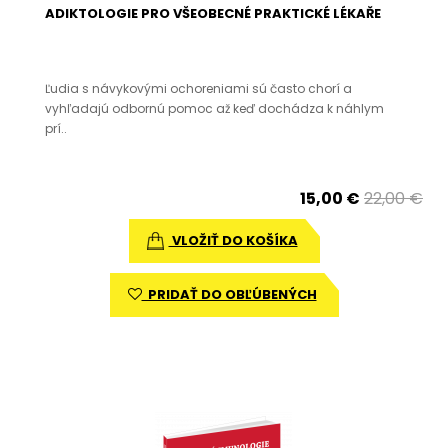
ADIKTOLOGIE PRO VŠEOBECNÉ PRAKTICKÉ LÉKAŘE
Ľudia s návykovými ochoreniami sú často chorí a
vyhľadajú odbornú pomoc až keď dochádza k náhlym
prí..
15,00 €
22,00 €
VLOŽIŤ DO KOŠÍKA
PRIDAŤ DO OBĽÚBENÝCH