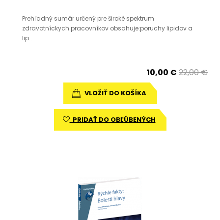
Prehľadný sumár určený pre široké spektrum
zdravotníckych pracovníkov obsahuje:poruchy lipidov a
lip..
10,00 €
22,00 €
VLOŽIŤ DO KOŠÍKA
PRIDAŤ DO OBĽÚBENÝCH