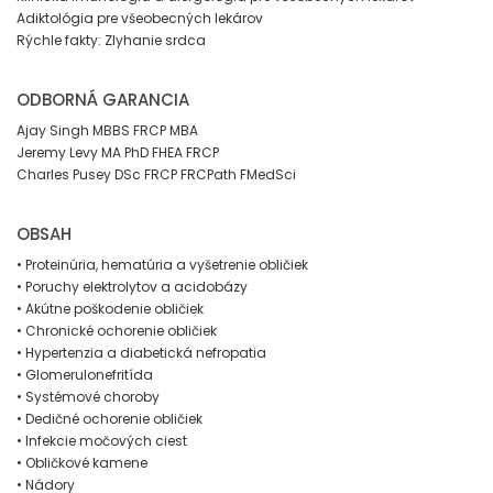
Adiktológia pre všeobecných lekárov
Rýchle fakty: Zlyhanie srdca
ODBORNÁ GARANCIA
Ajay Singh MBBS FRCP MBA
Jeremy Levy MA PhD FHEA FRCP
Charles Pusey DSc FRCP FRCPath FMedSci
OBSAH
• Proteinúria, hematúria a vyšetrenie obličiek
• Poruchy elektrolytov a acidobázy
• Akútne poškodenie obličiek
• Chronické ochorenie obličiek
• Hypertenzia a diabetická nefropatia
• Glomerulonefritída
• Systémové choroby
• Dedičné ochorenie obličiek
• Infekcie močových ciest
• Obličkové kamene
• Nádory