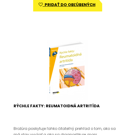
PRIDAŤ DO OBĽÚBENÝCH
RÝCHLE FAKTY: REUMATOIDNÁ ARTRITÍDA
Brožúra poskytuje ľahko čitateľný prehľad o tom, ako sa
má stav vyvíjať a ako sa diagnostikuje, moni..