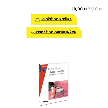
10,00 €
22,00 €
VLOŽIŤ DO KOŠÍKA
PRIDAŤ DO OBĽÚBENÝCH