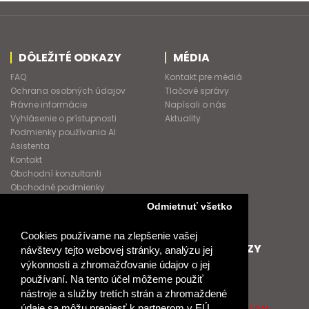
DÔLEŽITÉ ODKAZY
MÉDIA
FAQ
Kontakt pre médiá
Ochrana osobných údajov
Tlačové správy
Právne informácie
Napísali o nás
Vyhlásenie o prístupnosti
Aktuality
Podmienky používania AI
Asistenta
Kontakt
Obchodní konzultanti
Obchodné podmienky
Nové heslo
Odmietnuť všetko
GDPR
Cookies používame na zlepšenie vašej
SPOLUPRACUJEME
ĎALŠIE ODKAZY
návštevy tejto webovej stránky, analýzu jej
výkonnosti a zhromažďovanie údajov o jej
Podporujeme
O Raabe
používaní. Na tento účel môžeme použiť
Naše projekty
O Klett
nástroje a služby tretích strán a zhromaždené
Spolupracujeme
Naši autori
údaje sa môžu preniesť k partnerom v EÚ,