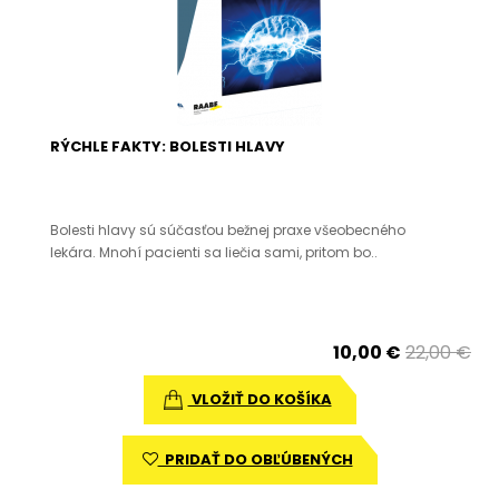
RÝCHLE FAKTY: BOLESTI HLAVY
Bolesti hlavy sú súčasťou bežnej praxe všeobecného
lekára. Mnohí pacienti sa liečia sami, pritom bo..
10,00 €
22,00 €
VLOŽIŤ DO KOŠÍKA
PRIDAŤ DO OBĽÚBENÝCH