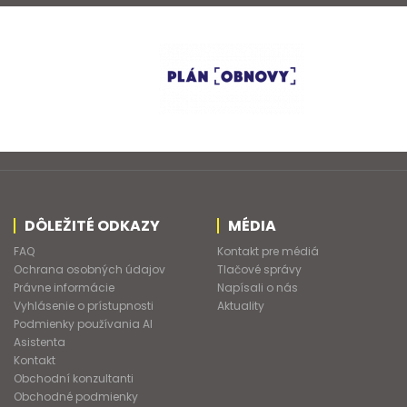
DÔLEŽITÉ ODKAZY
MÉDIA
FAQ
Kontakt pre médiá
Ochrana osobných údajov
Tlačové správy
Právne informácie
Napísali o nás
Vyhlásenie o prístupnosti
Aktuality
Podmienky používania AI
Asistenta
Kontakt
Obchodní konzultanti
Obchodné podmienky