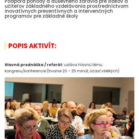
Podpora pohody a duševného zdravia pre žiakov a
učiteľov základného vzdelávania prostredníctvom
inovatívnych preventívnych a intervenčných
programov pre základné školy
POPIS AKTIVÍT:
Hlavná prednáška / referát:
udáva hlavnú tému
kongresu/konferencie (trvanie 20 – 25 minút, účasť všetkých)