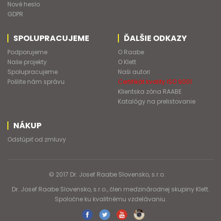
Nové heslo
GDPR
SPOLUPRACUJEME
ĎALŠIE ODKAZY
Podporujeme
O Raabe
Naše projekty
O Klett
Spolupracujeme
Naši autori
Pošlite nám správu
Certifikát kvality ISO 9001
Klientska zóna RAABE
Katalógy na prelistovanie
NÁKUP
Odstúpiť od zmluvy
© 2017 Dr. Josef Raabe Slovensko, s.r.o.
Dr. Josef Raabe Slovensko, s.r.o., člen medzinárodnej skupiny Klett.
Spoločne ku kvalitnému vzdelávaniu.