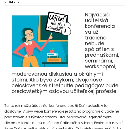
25.04.2025
Najväčšia
učiteľská
konferencia
sa už
tradične
nebude
spájať len s
prednáškami,
seminármi,
workshopmi,
moderovanou diskusiou a okrúhlymi
stolmi. Ako býva zvykom, dvojdňové
celoslovenské stretnutie pedagógov bude
predovšetkým oslavou učiteľskej profesie.
Tento rok môžu účastníci konferencie zažiť Deň radosti. A to
doslovne. V prvý večer konferencie je totiž na programe divadelné
predstavenie s týmto názvom. Hra inšpirovaná legendárnym
dielom Milana Lasicu a Júliusa Satinského, v ktorej Pesimista neverí,
že by Deň radosti mohlo niečo prekaziť a Optimista pevne verí, že to