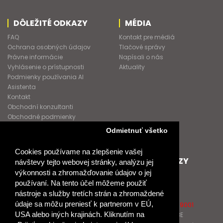
DÔLEŽITÉ ODKAZY
MÉDIA
FAQ
Kontakt pre médiá
Ochrana osobných údajov
Tlačové správy
Právne informácie
Napísali o nás
Vyhlásenie o prístupnosti
Aktuality
Podmienky používania AI
Asistenta
Kontakt
Obchodní konzultanti
Obchodné podmienky
Nové heslo
Odmietnuť všetko
GDPR
Cookies používame na zlepšenie vašej
SPOLUPRACUJEME
ĎALŠIE ODKAZY
návštevy tejto webovej stránky, analýzu jej
výkonnosti a zhromažďovanie údajov o jej
Podporujeme
O Raabe
používaní. Na tento účel môžeme použiť
Naše projekty
O Klett
nástroje a služby tretích strán a zhromaždené
Spolupracujeme
Naši autori
údaje sa môžu preniesť k partnerom v EÚ,
Pošlite nám správu
Certifikát kvality ISO 9001
USA alebo iných krajinách. Kliknutím na
Klientska zóna RAABE