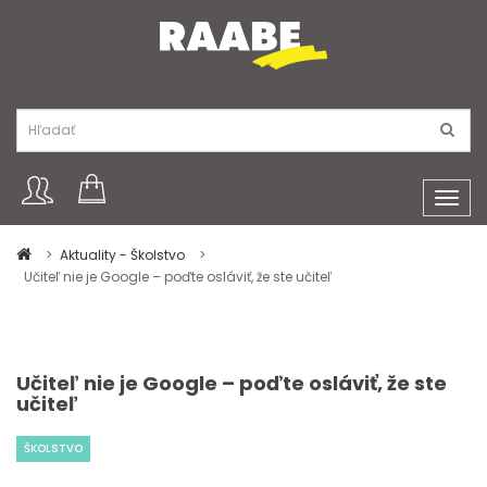
Toggl
navig
Aktuality - Školstvo
Učiteľ nie je Google – poďte osláviť, že ste učiteľ
Učiteľ nie je Google – poďte osláviť, že ste
učiteľ
ŠKOLSTVO