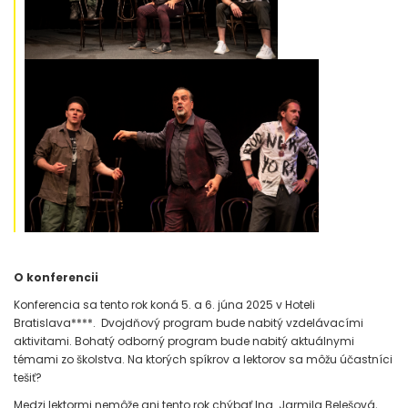
O konferencii
Konferencia sa tento rok koná 5. a 6. júna 2025 v Hoteli
Bratislava****. Dvojdňový program bude nabitý vzdelávacími
aktivitami. Bohatý odborný program bude nabitý aktuálnymi
témami zo školstva. Na ktorých spíkrov a lektorov sa môžu účastníci
tešiť?
Medzi lektormi nemôže ani tento rok chýbať Ing. Jarmila Belešová,