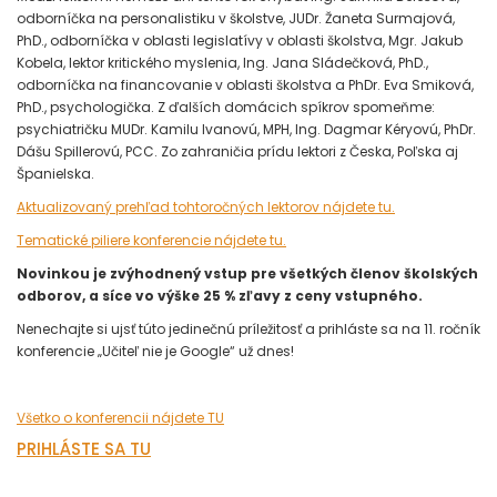
odborníčka na personalistiku v školstve, JUDr. Žaneta Surmajová,
PhD., odborníčka v oblasti legislatívy v oblasti školstva, Mgr. Jakub
Kobela, lektor kritického myslenia, Ing. Jana Sládečková, PhD.,
odborníčka na financovanie v oblasti školstva a PhDr. Eva Smiková,
PhD., psychologička. Z ďalších domácich spíkrov spomeňme:
psychiatričku MUDr. Kamilu Ivanovú, MPH, Ing. Dagmar Kéryovú, PhDr.
Dášu Spillerovú, PCC. Zo zahraničia prídu lektori z Česka, Poľska aj
Španielska.
Aktualizovaný prehľad tohtoročných lektorov nájdete tu.
Tematické piliere konferencie nájdete tu.
Novinkou je zvýhodnený vstup pre všetkých členov školských
odborov, a síce vo výške 25 % zľavy z ceny vstupného.
Nenechajte si ujsť túto jedinečnú príležitosť a prihláste sa na 11. ročník
konferencie „Učiteľ nie je Google“ už dnes!
Všetko o konferencii nájdete TU
PRIHLÁSTE SA TU