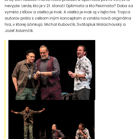
nevyjde. Lenže, kto je v 21. storočí Optimista a kto Pesimista? Doba sa
vymkla z kĺbov a všetko je inak. A všetko je inak aj v tejto hre. Trojica
autorov prišla s celkom iným konceptom a vznikla nová originálna
hra, v ktorej účinkujú: Michal Kubovčík, Svätopluk Malachovský a
Jozef Adamčík.