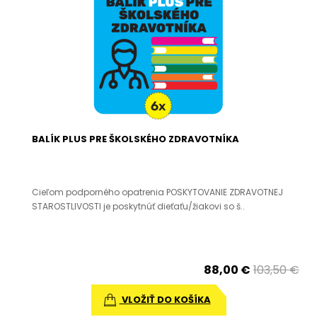
BALÍK PLUS PRE ŠKOLSKÉHO ZDRAVOTNÍKA
Cieľom podporného opatrenia POSKYTOVANIE ZDRAVOTNEJ
STAROSTLIVOSTI je poskytnúť dieťaťu/žiakovi so š..
88,00 €
103,50 €
VLOŽIŤ DO KOŠÍKA