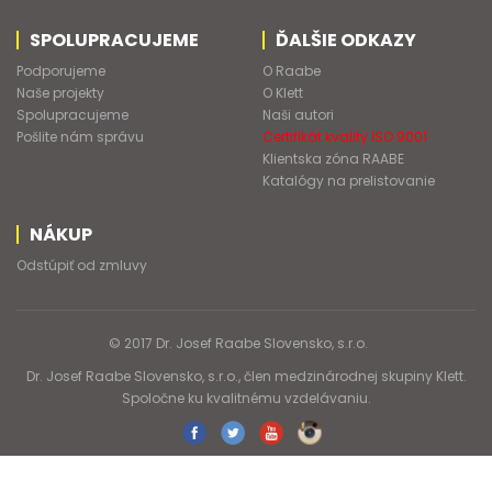
SPOLUPRACUJEME
ĎALŠIE ODKAZY
Podporujeme
O Raabe
Naše projekty
O Klett
Spolupracujeme
Naši autori
Pošlite nám správu
Certifikát kvality ISO 9001
Klientska zóna RAABE
Katalógy na prelistovanie
NÁKUP
Odstúpiť od zmluvy
© 2017 Dr. Josef Raabe Slovensko, s.r.o.
Dr. Josef Raabe Slovensko, s.r.o., člen medzinárodnej skupiny Klett.
Spoločne ku kvalitnému vzdelávaniu.