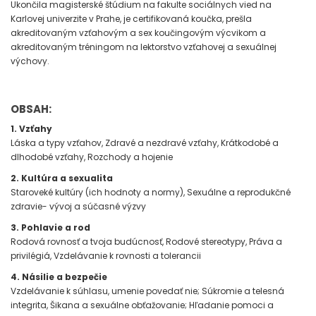
Ukončila magisterské štúdium na fakulte sociálnych vied na
Karlovej univerzite v Prahe, je certifikovaná koučka, prešla
akreditovaným vzťahovým a sex koučingovým výcvikom a
akreditovaným tréningom na lektorstvo vzťahovej a sexuálnej
výchovy.
OBSAH:
1. Vzťahy
Láska a typy vzťahov, Zdravé a nezdravé vzťahy, Krátkodobé a
dlhodobé vzťahy, Rozchody a hojenie
2. Kultúra a sexualita
Staroveké kultúry (ich hodnoty a normy), Sexuálne a reprodukčné
zdravie- vývoj a súčasné výzvy
3. Pohlavie a rod
Rodová rovnosť a tvoja budúcnosť, Rodové stereotypy, Práva a
privilégiá, Vzdelávanie k rovnosti a tolerancii
4. Násilie a bezpečie
Vzdelávanie k súhlasu, umenie povedať nie; Súkromie a telesná
integrita, Šikana a sexuálne obťažovanie; Hľadanie pomoci a