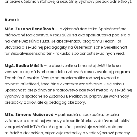
príprave učebníc vzťahovej a sexuálnej výchovy pre základné školy).
Autori:
MSc. Zuzana Bendíková –
je výkonná riaditeľka Spoločnosť pre
plánované rodičovstvo. V roku 2020 sa ako spoluautorka podieľala
na knihe Bez súhlasu.txt. Je absolventkou programu Teach For
Slovakia a sexuálnej pedagogiky na Österreichische Gesellschaft
für Sexualwissenschaften- rakúska spoločnosť sexuálnych vied.
MgA. Radka Mikšík –
je absolventkou brnenskej JAMU, kde sa
venovala najmä tvorbe pre deti a zároveň absolvovala aj program
Teach for Slovakia. Venuje sa problematike rodovej rovnosti a
rovnosti príležitostí, špeciálne v kontexte vzdelávania. Je členkou
Spoločnosti pre plánované rodičovstvo, kde tvorí metodiky sexuálnej
výchovy a spoločne so Zuzanou Bendíkovou pripravuje workshopy
pre žiačky, žiakov, ale aj pedagogické zbory.
MSc. Simona Mačorová
– partnerská a sex koučka, lektorka
vzťahovej a sexuálnej výchovy a koordinátorka vzdelávacích aktivít
v organizácii InTYMYta. V organizácii poskytuje vzdelávania pre
mládež a dospelých, pripravuje metodiky a vedie výberové procesy.