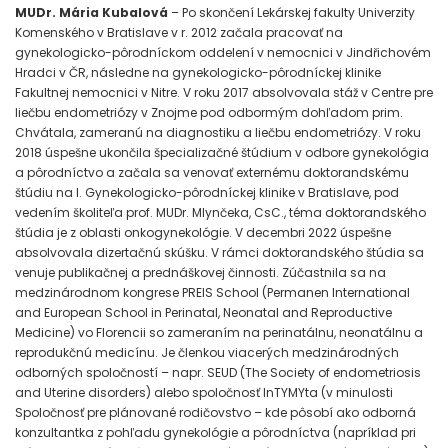
MUDr. Mária Kubalová
– Po skončení Lekárskej fakulty Univerzity
Komenského v Bratislave v r. 2012 začala pracovať na
gynekologicko-pôrodníckom oddelení v nemocnici v Jindřichovém
Hradci v ČR, následne na gynekologicko-pôrodníckej klinike
Fakultnej nemocnici v Nitre. V roku 2017 absolvovala stáž v Centre pre
liečbu endometriózy v Znojme pod odbormým dohľadom prim.
Chvátala, zameranú na diagnostiku a liečbu endometriózy. V roku
2018 úspešne ukončila špecializačné štúdium v odbore gynekológia
a pôrodníctvo a začala sa venovať externému doktorandskému
štúdiu na I. Gynekologicko-pôrodníckej klinike v Bratislave, pod
vedením školiteľa prof. MUDr. Mlynčeka, CsC., téma doktorandského
štúdia je z oblasti onkogynekológie. V decembri 2022 úspešne
absolvovala dizertačnú skúšku. V rámci doktorandského štúdia sa
venuje publikačnej a prednáškovej činnosti. Zúčastnila sa na
medzinárodnom kongrese PREIS School (Permanen International
and European School in Perinatal, Neonatal and Reproductive
Medicine) vo Florencii so zameraním na perinatálnu, neonatálnu a
reprodukčnú medicínu. Je členkou viacerých medzinárodných
odborných spoločností – napr. SEUD (The Society of endometriosis
and Uterine disorders) alebo spoločnosť InTYMYta (v minulosti
Spoločnosť pre plánované rodičovstvo – kde pôsobí ako odborná
konzultantka z pohľadu gynekológie a pôrodníctva (napríklad pri