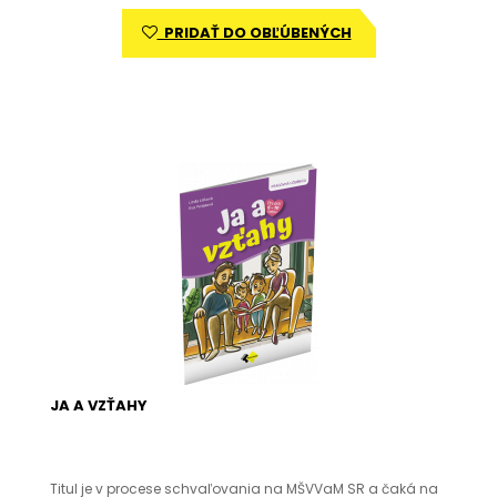
PRIDAŤ DO OBĽÚBENÝCH
JA A VZŤAHY
Titul je v procese schvaľovania na MŠVVaM SR a čaká na