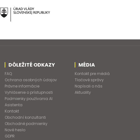
DÔLEŽITÉ ODKAZY
MÉDIA
FAQ
Kontakt pre médiá
Ochrana osobných údajov
Tlačové správy
Právne informácie
Napísali o nás
Vyhlásenie o prístupnosti
Aktuality
Podmienky používania AI
Asistenta
Kontakt
Obchodní konzultanti
Obchodné podmienky
Nové heslo
GDPR