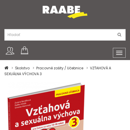
Toggl
navig
Školstvo
Pracovné zošity / Učebnice
VZŤAHOVÁ A
SEXUÁLNA VÝCHOVA 3