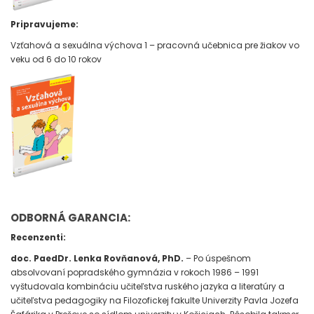
Pripravujeme:
Vzťahová a sexuálna výchova 1 – pracovná učebnica pre žiakov vo
veku od 6 do 10 rokov
ODBORNÁ GARANCIA:
Recenzenti:
doc. PaedDr. Lenka Rovňanová, PhD.
– Po úspešnom
absolvovaní popradského gymnázia v rokoch 1986 – 1991
vyštudovala kombináciu učiteľstva ruského jazyka a literatúry a
učiteľstva pedagogiky na Filozofickej fakulte Univerzity Pavla Jozefa