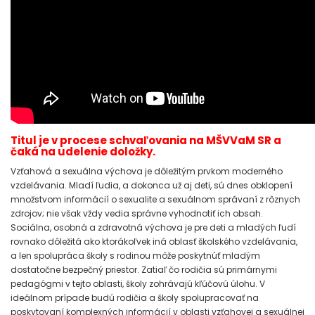
Titul je v procese schvaľovania na MŠVVaM SR a
čaká na udelenie doložky.
Vzťahová a sexuálna výchova je dôležitým prvkom moderného
vzdelávania. Mladí ľudia, a dokonca už aj deti, sú dnes obklopení
množstvom informácií o sexualite a sexuálnom správaní z rôznych
zdrojov; nie však vždy vedia správne vyhodnotiť ich obsah.
Sociálna, osobná a zdravotná výchova je pre deti a mladých ľudí
rovnako dôležitá ako ktorákoľvek iná oblasť školského vzdelávania,
a len spolupráca školy s rodinou môže poskytnúť mladým
dostatočne bezpečný priestor. Zatiaľ čo rodičia sú primárnymi
pedagógmi v tejto oblasti, školy zohrávajú kľúčovú úlohu. V
ideálnom prípade budú rodičia a školy spolupracovať na
poskytovaní komplexných informácií v oblasti vzťahovej a sexuálnej