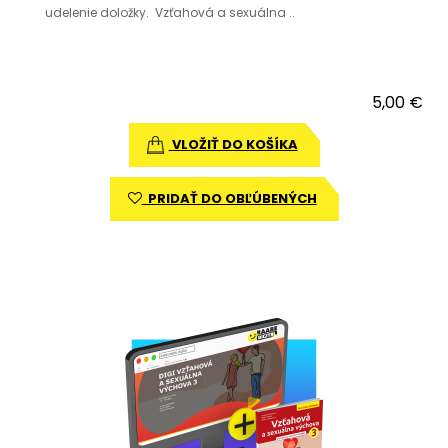
udelenie doložky. Vzťahová a sexuálna ..
5,00 €
VLOŽIŤ DO KOŠÍKA
PRIDAŤ DO OBĽÚBENÝCH