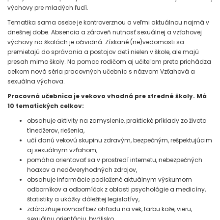
výchovy pre mladých ľudí.
Tematika sama osebe je kontroverznou a veľmi aktuálnou najmä v
dnešnej dobe. Absencia a zároveň nutnosť sexuálnej a vzťahovej
výchovy na školách je očividná. Získané (ne)vedomosti sa
premietajú do správania a postojov detí nielen v škole, ale majú
presah mimo školy. Na pomoc rodičom aj učiteľom preto prichádza
celkom nová séria pracovných učebníc s názvom Vzťahová a
sexuálna výchova.
Pracovná učebnica je vekovo vhodná pre stredné školy. Má
10 tematických celkov:
obsahuje aktivity na zamyslenie, praktické príklady zo života
tínedžerov, riešenia,
učí danú vekovú skupinu zdravým, bezpečným, rešpektujúcim
aj sexuálnym vzťahom,
pomáha orientovať sa v prostredí internetu, nebezpečných
hoaxov a nedôveryhodných zdrojov,
obsahuje informácie podložené aktuálnym výskumom
odborníkov a odborníčok z oblasti psychológie a medicíny,
štatistiky a ukážky dôležitej legislatívy,
zdôrazňuje rovnosť bez ohľadu na vek, farbu kože, vieru,
sexuálnu orientáciu, bydlisko,