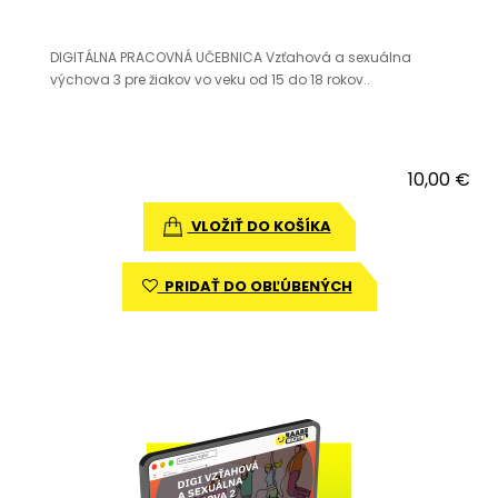
DIGITÁLNA PRACOVNÁ UČEBNICA Vzťahová a sexuálna
výchova 3 pre žiakov vo veku od 15 do 18 rokov..
10,00 €
VLOŽIŤ DO KOŠÍKA
PRIDAŤ DO OBĽÚBENÝCH