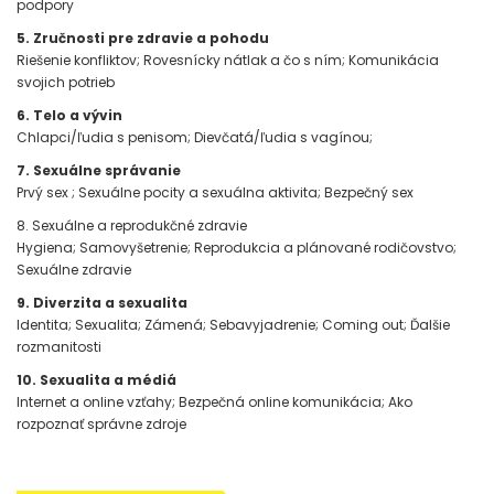
podpory
5. Zručnosti pre zdravie a pohodu
Riešenie konfliktov; Rovesnícky nátlak a čo s ním; Komunikácia
svojich potrieb
6. Telo a vývin
Chlapci/ľudia s penisom; Dievčatá/ľudia s vagínou;
7. Sexuálne správanie
Prvý sex ; Sexuálne pocity a sexuálna aktivita; Bezpečný sex
8. Sexuálne a reprodukčné zdravie
Hygiena; Samovyšetrenie; Reprodukcia a plánované rodičovstvo;
Sexuálne zdravie
9. Diverzita a sexualita
Identita; Sexualita; Zámená; Sebavyjadrenie; Coming out; Ďalšie
rozmanitosti
10. Sexualita a médiá
Internet a online vzťahy; Bezpečná online komunikácia; Ako
rozpoznať správne zdroje