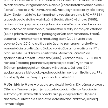
Šafárika v Prešove so sídlom univerzity v Košiciach. Pôsobila takmer
dvadsať rokov v regionálnom školstve (koordinátorka voľného času
(Detva), učiteľka v ZŠ (Detva, Zvolen), zástupkyňa riaditeľky základnej
školy (Zvolen), učiteľka kontinuálneho vzdelávania na MPC v RP BB)
a absolvovala ďalšie kvalifikačné štúdiá: etická výchova (1995),
profesionálna príprava pre výchovné a vzdelávacie pôsobenie na
deti v otázkach rodičovstva, manželstva a etiky intímnych vzťahov
(1996), príprava vedúcich pedagogických zamestnancov (2001),
personálny manažment a marketing školy (2008), učiteľstvo
psychológie (2010) a ďalšie vzdelávanie zamerané na efektívnu
komunikáciu a aktivizáciu žiakov vo výučbe a na využívanie IKT v
práci učiteľa. Je držiteľkou certifikátu „Moderná učiteľka“ od
spoločnosti Microsoft Slovensko (2005). V rokoch 2007 – 2010 bola
členkou Ústrednej predmetovej komisie pre etickú výchovu pri
Štátnom pedagogickom ústave v Bratislave. Od roku 1994
spolupracuje s Metodicko-pedagogickým centrom Bratislava, RP v
Banskej Bystrici v rôznych pozíciách a aktivitách.
MUDr. Mário Moro
– pracuje ako detský lekár s 33-ročnou praxou v
Cíferi a v Trnave. Je jedným zo zakladajúcich členov Asociácie
súkromných lekárov SR a pôsobí ako jej viceprezident. Úspešne
absolvoval atestácie z pediatrie, dorastového lekárstva, klinickej
farmakológie.