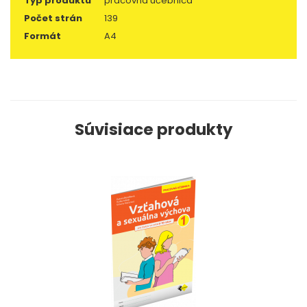
Typ produktu
pracovná učebnica
Počet strán
139
Formát
A4
Súvisiace produkty