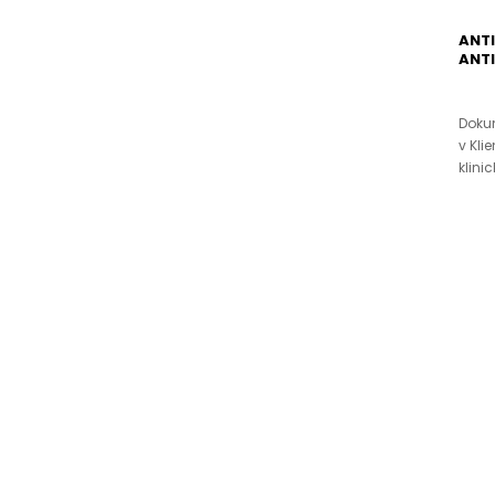
ANT
ANT
Doku
v Kli
klini