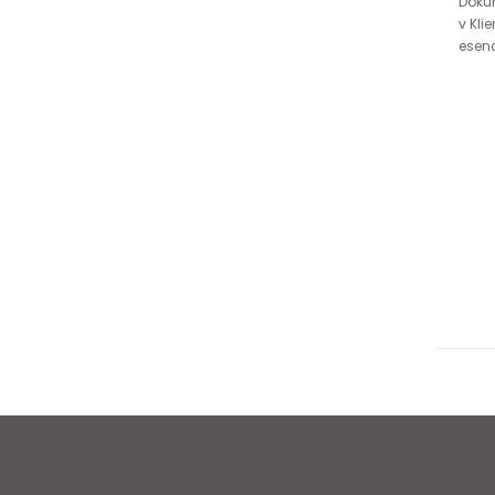
Doku
v Kli
esenc