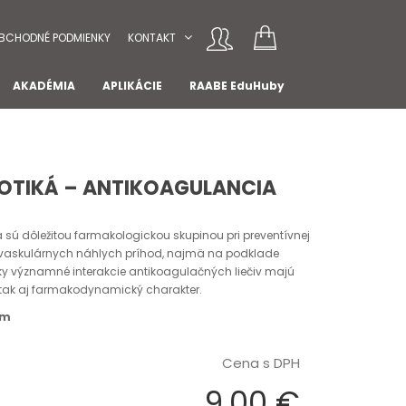
BCHODNÉ PODMIENKY
KONTAKT
AKADÉMIA
APLIKÁCIE
RAABE EduHuby
OTIKÁ – ANTIKOAGULANCIA
á sú dôležitou farmakologickou skupinou pri preventívnej
ovaskulárnych náhlych príhod, najmä na podklade
ky významné interakcie antikoagulačných liečiv majú
 tak aj farmakodynamický charakter.
om
Cena s DPH
9,00 €