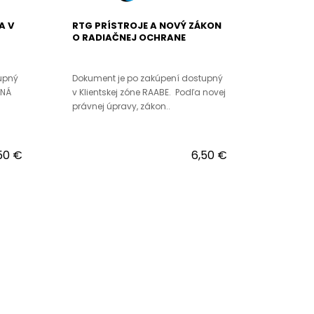
A V
RTG PRÍSTROJE A NOVÝ ZÁKON
O RADIAČNEJ OCHRANE
upný
Dokument je po zakúpení dostupný
RNÁ
v Klientskej zóne RAABE. Podľa novej
právnej úpravy, zákon..
50 €
6,50 €