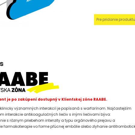
Pre pridanie produkt
s
t je po zakúpení dostupný v Klientskej zóne RAABE.
klinicky významných interakcií je popísaná s warfarínom. Najčastejším
m interakcie antikoagulačných liečiv s inými liečivami býva:
nie s rôznym priebehom intenzity a typu orgánového prejavu a
ie farmakoterapie vo forme pľúcnej embólie alebo zlyhanie antitrombotic