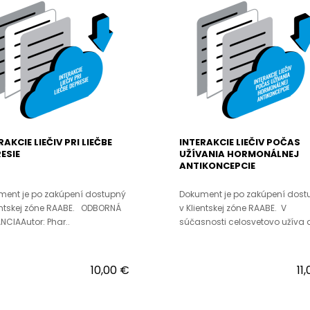
RAKCIE LIEČIV PRI LIEČBE
INTERAKCIE LIEČIV POČAS
ESIE
UŽÍVANIA HORMONÁLNEJ
ANTIKONCEPCIE
ment je po zakúpení dostupný
Dokument je po zakúpení dost
entskej zóne RAABE. ODBORNÁ
v Klientskej zóne RAABE. V
CIAAutor: Phar..
súčasnosti celosvetovo užíva a
10,00 €
11