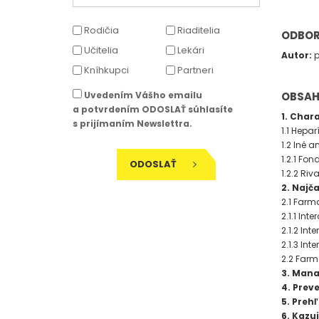
Rodičia
Riaditelia
ODBOR
Učitelia
Lekári
Autor:
p
Kníhkupci
Partneri
OBSA
Uvedením Vášho emailu
a potvrdením ODOSLAŤ súhlasíte
1. Char
s prijímaním Newslettra.
1.1 Hepar
1.2 Iné 
1.2.1 Fo
ODOSLAŤ
1.2.2 Ri
2. Najč
2.1 Farm
2.1.1 Int
2.1.2 Int
2.1.3 In
2.2 Farm
3. Mana
4. Preve
5. Preh
6. Kazu