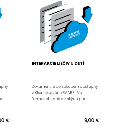
INTERAKCIE LIEČIV U DETÍ
upný
Dokument je po zakúpení dostupný
v Klientskej zóne RAABE. Vo
n..
farmakoterapii detských paci..
,00 €
9,00 €