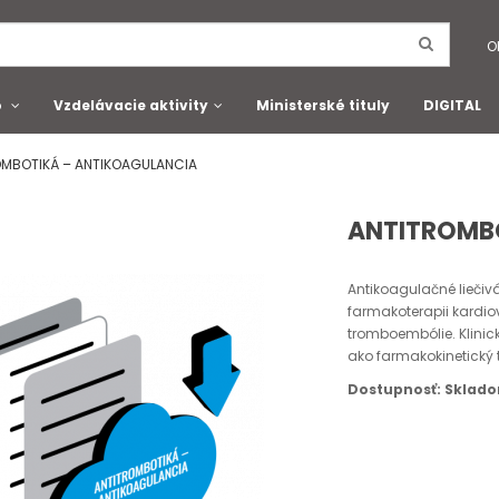
O
o
Vzdelávacie aktivity
Ministerské tituly
DIGITAL
OMBOTIKÁ – ANTIKOAGULANCIA
ANTITROMB
Antikoagulačné liečiv
farmakoterapii kardi
tromboembólie. Klinic
ako farmakokinetický
Dostupnosť: Sklad