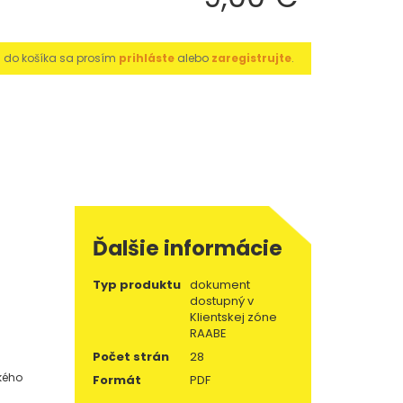
u do košíka sa prosím
prihláste
alebo
zaregistrujte
.
Ďalšie informácie
Typ produktu
dokument
dostupný v
Klientskej zóne
RAABE
Počet strán
28
kého
Formát
PDF