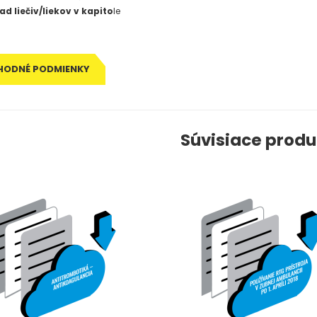
ad liečiv/liekov v kapito
le
HODNÉ PODMIENKY
Súvisiace produ