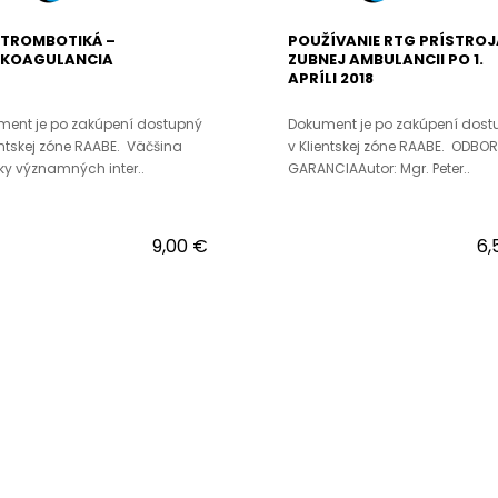
ITROMBOTIKÁ –
POUŽÍVANIE RTG PRÍSTROJ
IKOAGULANCIA
ZUBNEJ AMBULANCII PO 1.
APRÍLI 2018
ment je po zakúpení dostupný
Dokument je po zakúpení dost
entskej zóne RAABE. Väčšina
v Klientskej zóne RAABE. ODBO
cky významných inter..
GARANCIAAutor: Mgr. Peter..
9,00 €
6,