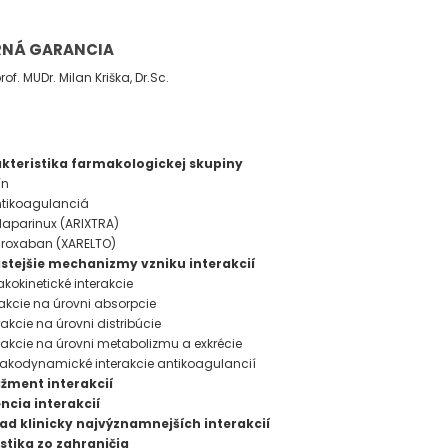
NÁ GARANCIA
rof. MUDr. Milan Kriška, Dr.Sc.
H
akteristika farmakologickej skupiny
ín
antikoagulanciá
ndaparinux (ARIXTRA)
varoxaban (XARELTO)
astejšie mechanizmy vzniku interakcií
akokinetické interakcie
erakcie na úrovni absorpcie
erakcie na úrovni distribúcie
terakcie na úrovni metabolizmu a exkrécie
akodynamické interakcie antikoagulancií
žment interakcií
ncia interakcií
ľad klinicky najvýznamnejších interakcií
istika zo zahraničia