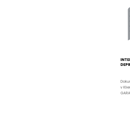
INTE
DEPR
Doku
v Kli
GARAN