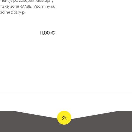
ment je po zakúpení dostupný
entskej zóne RAABE. Vitamíny sú
iálne zložky p..
11,00 €