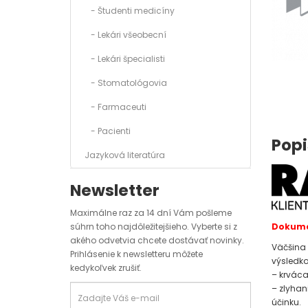
- Študenti medicíny
- Lekári všeobecní
- Lekári špecialisti
- Stomatológovia
- Farmaceuti
- Pacienti
Popi
Jazyková literatúra
Newsletter
Maximálne raz za 14 dní Vám pošleme
Dokumen
súhrn toho najdôležitejšieho. Vyberte si z
akého odvetvia chcete dostávať novinky.
Väčšina 
Prihlásenie k newsletteru môžete
výsledko
kedykoľvek zrušiť.
– krváca
– zlyhan
účinku.