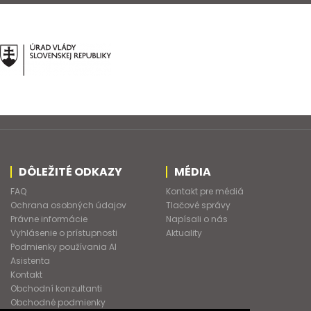
DÔLEŽITÉ ODKAZY
MÉDIA
FAQ
Kontakt pre médiá
Ochrana osobných údajov
Tlačové správy
Právne informácie
Napísali o nás
Vyhlásenie o prístupnosti
Aktuality
Podmienky používania AI
Asistenta
Kontakt
Obchodní konzultanti
Obchodné podmienky