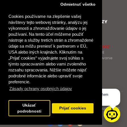
Nové heslo
Odmietnuť všetko
GDPR
Cookies používame na zlepšenie vašej
SPOLUPRACUJEME
ĎALŠIE ODKAZY
návštevy tejto webovej stránky, analýzu jej
výkonnosti a zhromažďovanie údajov o jej
Podporujeme
O Raabe
používaní. Na tento účel môžeme použiť
Naše projekty
O Klett
nástroje a služby tretích strán a zhromaždené
Spolupracujeme
Naši autori
údaje sa môžu preniesť k partnerom v EÚ,
Pošlite nám správu
Certifikát kvality ISO 9001
USA alebo iných krajinách. Kliknutím na
Klientska zóna RAABE
Katalógy na prelistovanie
„Prijať cookies“ vyjadrujete svoj súhlas s
týmto spracovaním alebo vami zvoleného
rozsahu spracovania. Nižšie môžete nájsť
NÁKUP
podrobné informácie alebo upraviť svoje
Odstúpiť od zmluvy
preferencie.
Zásady ochrany osobných údajov
Dobrý deň, ako vám môžem
© 2017 Dr. Josef Raabe Slovensko, s.r.o.
pomôcť?
Ukázať
Dr. Josef Raabe Slovensko, s.r.o., člen medzinárodnej skupiny Klett.
Prijať cookies
podrobnosti
Spoločne ku kvalitnému vzdelávaniu.