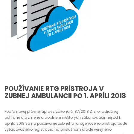
POUŽÍVANIE RTG PRÍSTROJA V
ZUBNEJ AMBULANCII PO 1. APRÍLI 2018
Podľa novej právnej úpravy, zákona č. 87/2018 Z. z. o radiačnej
ochrane a o zmene a doplnení niektorých zákonov, účinnej od 1.
apríla 2018 sa na používanie zubného röntgenového prístroja bude
vyžadovať jeho registrácia na príslušnom úrade verejného