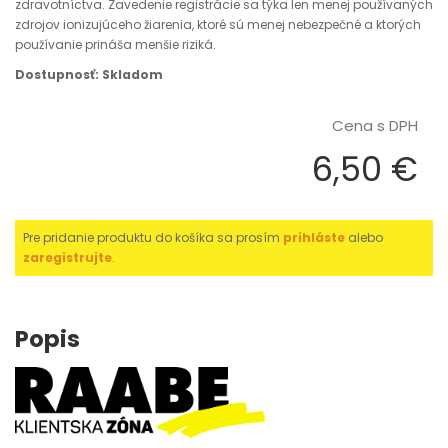
zdravotníctva. Zavedenie registrácie sa týka len menej používaných
zdrojov ionizujúceho žiarenia, ktoré sú menej nebezpečné a ktorých
používanie prináša menšie riziká.
Dostupnosť: Skladom
Cena s DPH
6,50 €
Pre pridanie produktu do košíka sa prosím
prihláste
alebo
zaregistrujte
.
Popis