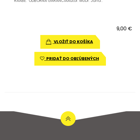
RAABE. ODBORNÁ GARANCIAAutor: MUDr. Jana..
9,00 €
VLOŽIŤ DO KOŠÍKA
PRIDAŤ DO OBĽÚBENÝCH