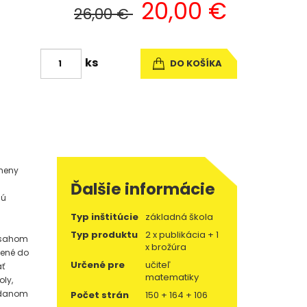
20,00 €
26,00 €
ks
DO KOŠÍKA
zmeny
Ďalšie informácie
Sú
Typ inštitúcie
základná škola
Typ produktu
2 x publikácia + 1
obsahom
x brožúra
nené do
Určené pre
učiteľ
ať
matematiky
ly,
v danom
Počet strán
150 + 164 + 106