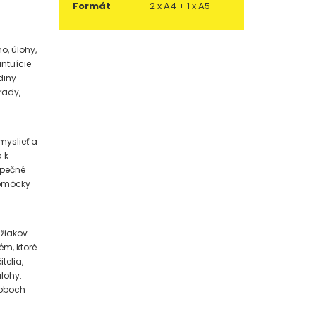
Formát
2 x A4 + 1 x A5
o, úlohy,
intuície
diny
rady,
myslieť a
 k
zpečné
pomôcky
 žiakov
ém, ktoré
telia,
lohy.
 oboch