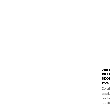
ZBIE
PRE 
ŠKO
POS
Zbier
opako
matem
obdĺž.