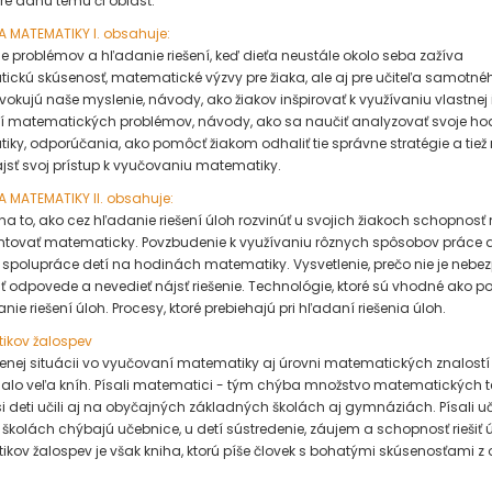
re danú tému či oblasť.
A MATEMATIKY I. obsahuje:
 problémov a hľadanie riešení, keď dieťa neustále okolo seba zažíva
ckú skúsenosť, matematické výzvy pre žiaka, ale aj pre učiteľa samotnéh
ovokujú naše myslenie, návody, ako žiakov inšpirovať k využívaniu vlastnej 
ení matematických problémov, návody, ako sa naučiť analyzovať svoje ho
ky, odporúčania, ako pomôcť žiakom odhaliť tie správne stratégie a tiež 
ájsť svoj prístup k vyučovaniu matematiky.
A MATEMATIKY II. obsahuje:
a to, ako cez hľadanie riešení úloh rozvinúť u svojich žiakoch schopnosť 
ovať matematicky. Povzbudenie k využívaniu rôznych spôsobov práce a
spolupráce detí na hodinách matematiky. Vysvetlenie, prečo nie je nebe
 odpovede a nevedieť nájsť riešenie. Technológie, ktoré sú vhodné ako 
ie riešení úloh. Procesy, ktoré prebiehajú pri hľadaní riešenia úloh.
ikov žalospev
enej situácii vo vyučovaní matematiky aj úrovni matematických znalostí
alo veľa kníh. Písali matematici - tým chýba množstvo matematických t
i deti učili aj na obyčajných základných školách aj gymnáziách. Písali uči
 školách chýbajú učebnice, u detí sústredenie, záujem a schopnosť riešiť ú
kov žalospev je však kniha, ktorú píše človek s bohatými skúsenosťami z