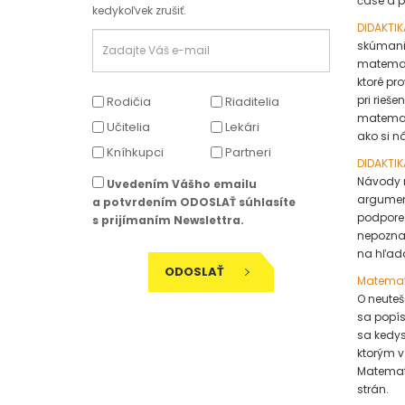
čase a p
kedykoľvek zrušiť.
DIDAKTIK
skúmanie
matemati
ktoré pr
pri rieš
Rodičia
Riaditelia
matemati
Učitelia
Lekári
ako si n
Kníhkupci
Partneri
DIDAKTIK
Návody n
Uvedením Vášho emailu
argument
a potvrdením ODOSLAŤ súhlasíte
podpore 
s prijímaním Newslettra.
nepoznať
na hľadan
ODOSLAŤ
Matemat
O neuteš
sa popís
sa kedys
ktorým v
Matemati
strán.