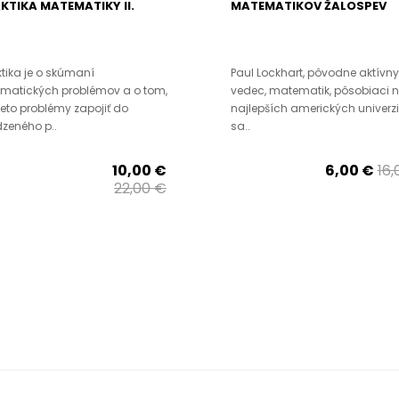
KTIKA MATEMATIKY II.
MATEMATIKOV ŽALOSPEV
tika je o skúmaní
Paul Lockhart, pôvodne aktívny
matických problémov a o tom,
vedec, matematik, pôsobiaci 
ieto problémy zapojiť do
najlepších amerických univerzi
dzeného p..
sa..
10,00 €
6,00 €
16,
22,00 €