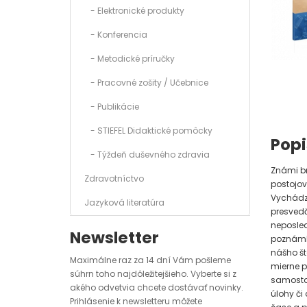
- Elektronické produkty
- Konferencia
- Metodické príručky
- Pracovné zošity / Učebnice
- Publikácie
- STIEFEL Didaktické pomôcky
Popi
- Týždeň duševného zdravia
Známi br
Zdravotníctvo
postojov
Vychádza
Jazyková literatúra
presvedč
neposled
Newsletter
poznámka
nášho št
Maximálne raz za 14 dní Vám pošleme
mierne p
súhrn toho najdôležitejšieho. Vyberte si z
samostat
akého odvetvia chcete dostávať novinky.
úlohy či
Prihlásenie k newsletteru môžete