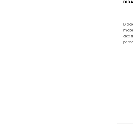
DIDA
Didak
mate
ako t
priro