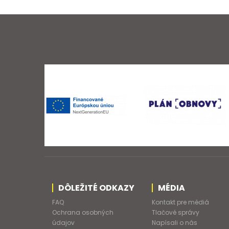
DÔLEŽITÉ ODKAZY
MÉDIA
FAQ
Kontakt pre médiá
Ochrana osobných
Tlačové správy
údajov
Napísali o nás