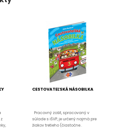
KY
CESTOVATEĽSKÁ NÁSOBILKA
a
Pracovný zošit, spracovaný v
 z
súlade s iŠVP, je určený najmä pre
mky,
žiakov tretieho (čiastočne..