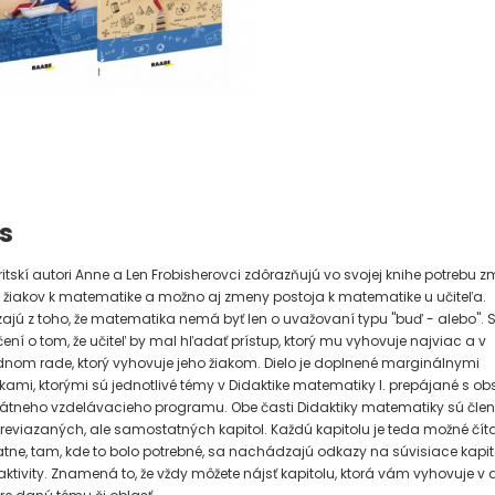
s
itskí autori Anne a Len Frobisherovci zdôrazňujú vo svojej knihe potrebu 
 žiakov k matematike a možno aj zmeny postoja k matematike u učiteľa.
jú z toho, že matematika nemá byť len o uvažovaní typu "buď - alebo". 
ení o tom, že učiteľ by mal hľadať prístup, ktorý mu vyhovuje najviac a v
nom rade, ktorý vyhovuje jeho žiakom. Dielo je doplnené marginálnymi
mi, ktorými sú jednotlivé témy v Didaktike matematiky I. prepájané s 
átneho vzdelávacieho programu. Obe časti Didaktiky matematiky sú čle
reviazaných, ale samostatných kapitol. Každú kapitolu je teda možné čít
ne, tam, kde to bolo potrebné, sa nachádzajú odkazy na súvisiace kapito
 aktivity. Znamená to, že vždy môžete nájsť kapitolu, ktorá vám vyhovuje 