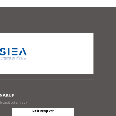
NÁKUP
stúpiť od zmluvy