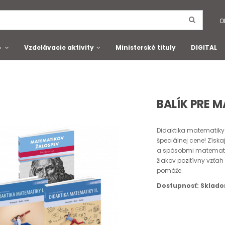
O
o
Vzdelávacie aktivity
Ministerské tituly
DIGITAL
BALÍK PRE 
Didaktika matematiky 
špeciálnej cene! Získ
a spôsobmi matematic
žiakov pozitívny vzťah
pomôže.
Dostupnosť: Sklad