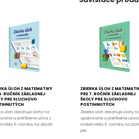
RKA ÚLOH Z MATEMATIKY
ZBIERKA ÚLOH Z MATEMATI
6. ROČNÍK ZÁKLADNEJ
PRE 7. ROČNÍK ZÁKLADNEJ
LY PRE SLUCHOVO
ŠKOLY PRE SLUCHOVO
TIHNUTÝCH
POSTIHNUTÝCH
ka úloh obsahuje úlohy na
Zbierka úloh obsahuje úlohy n
vanie a prehĺbenie učiva z
opakovanie a prehĺbenie učiva
atiky 5. ročníka, na obsah
matematiky 6. ročníka, na zlo
.
per..