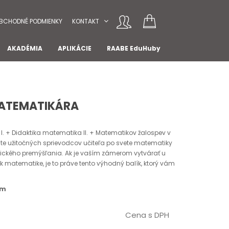
BCHODNÉ PODMIENKY
KONTAKT
AKADÉMIA
APLIKÁCIE
RAABE EduHuby
MATEMATIKÁRA
I. + Didaktika matematika II. + Matematikov žalospev v
ajte užitočných sprievodcov učiteľa po svete matematiky
kého premýšľania. Ak je vaším zámerom vytvárať u
 k matematike, je to práve tento výhodný balík, ktorý vám
om
Cena s DPH