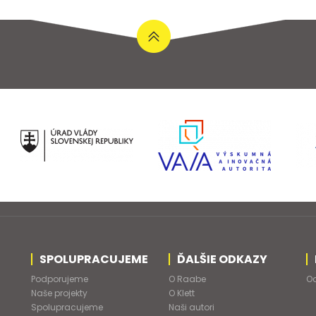
SPOLUPRACUJEME
ĎALŠIE ODKAZY
Podporujeme
O Raabe
Od
Naše projekty
O Klett
Spolupracujeme
Naši autori