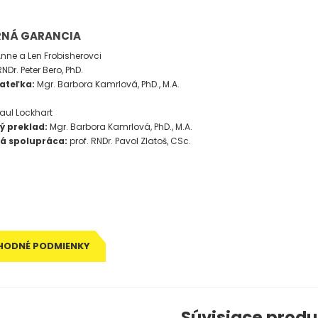
NÁ GARANCIA
nne a Len Frobisherovci
RNDr. Peter Bero, PhD.
ateľka:
Mgr. Barbora Kamrlová, PhD., M.A.
aul Lockhart
 preklad:
Mgr. Barbora Kamrlová, PhD., M.A.
á spolupráca:
prof. RNDr. Pavol Zlatoš, CSc.
HODNÉ PODMIENKY
Súvisiace produ