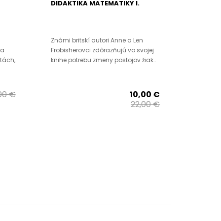
DIDAKTIKA MATEMATIKY I.
Známi britskí autori Anne a Len
na
Frobisherovci zdôrazňujú vo svojej
tách,
knihe potrebu zmeny postojov žiak..
00 €
10,00 €
22,00 €