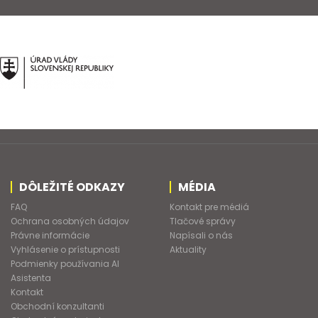
DÔLEŽITÉ ODKAZY
MÉDIA
FAQ
Kontakt pre médiá
Ochrana osobných údajov
Tlačové správy
Právne informácie
Napísali o nás
Vyhlásenie o prístupnosti
Aktuality
Podmienky používania AI
Asistenta
Kontakt
Obchodní konzultanti