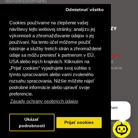
Obchodné podmienky
Nové heslo
Odmietnuť všetko
GDPR
Cookies používame na zlepšenie vašej
SPOLUPRACUJEME
ĎALŠIE ODKAZY
návštevy tejto webovej stránky, analýzu jej
výkonnosti a zhromažďovanie údajov o jej
Podporujeme
O Raabe
používaní. Na tento účel môžeme použiť
Naše projekty
O Klett
nástroje a služby tretích strán a zhromaždené
Spolupracujeme
Naši autori
údaje sa môžu preniesť k partnerom v EÚ,
Pošlite nám správu
Certifikát kvality ISO 9001
USA alebo iných krajinách. Kliknutím na
Klientska zóna RAABE
Katalógy na prelistovanie
„Prijať cookies“ vyjadrujete svoj súhlas s
týmto spracovaním alebo vami zvoleného
rozsahu spracovania. Nižšie môžete nájsť
NÁKUP
podrobné informácie alebo upraviť svoje
Odstúpiť od zmluvy
preferencie.
Zásady ochrany osobných údajov
Dobrý deň, ako vám môžem
© 2017 Dr. Josef Raabe Slovensko, s.r.o.
pomôcť?
Ukázať
Dr. Josef Raabe Slovensko, s.r.o., člen medzinárodnej skupiny Klett.
Prijať cookies
podrobnosti
Spoločne ku kvalitnému vzdelávaniu.