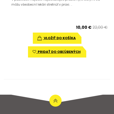
môžu všeobecní lekári stretnúť v praxi. ..
10,00 €
22,00 €
VLOŽIŤ DO KOŠÍKA
PRIDAŤ DO OBĽÚBENÝCH