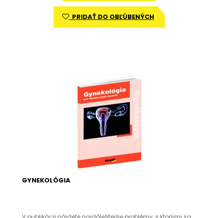
PRIDAŤ DO OBĽÚBENÝCH
GYNEKOLÓGIA
V publikácii nájdete najdôležitejšie problémy, s ktorými sa