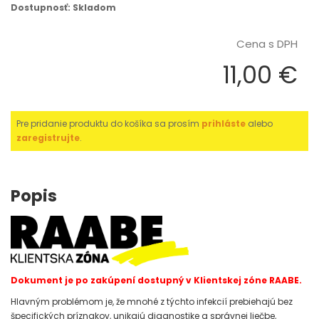
Dostupnosť: Skladom
Cena s DPH
11,00 €
Pre pridanie produktu do košíka sa prosím
prihláste
alebo
zaregistrujte
.
Popis
Dokument je po zakúpení dostupný v Klientskej zóne RAABE.
Hlavným problémom je, že mnohé z týchto infekcií prebiehajú bez
špecifických príznakov, unikajú diagnostike a správnej liečbe,