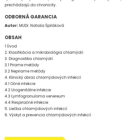
prechádzajú do chronicity.
ODBORNÁ GARANCIA
Autor:
MUDr. Nataša Špiláková
OBSAH
1 Úvod
2. Klasifikácia a mikrobiológia chlamýdií
3. Diagnostika chlamýdií
3.1 Priame metódy
3.2 Nepriame metódy
4. Klinický obraz chlamýdiových infekcií
4.1 Očné infekcie
4.2 Urogenitálne infekcie
4.3 Lymfogranuloma venereum
4.4 Respiračné infekcie
5. Liečba chlamýdiových infekcií
6. Výskyt a prevencia chlamýdiových infekcií