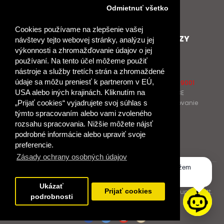
Nové heslo
Odmietnuť všetko
GDPR
Cookies používame na zlepšenie vašej
SPOLUPRACUJEME
ĎALŠIE ODKAZY
návštevy tejto webovej stránky, analýzu jej
výkonnosti a zhromažďovanie údajov o jej
Podporujeme
O Raabe
používaní. Na tento účel môžeme použiť
Naše projekty
O Klett
nástroje a služby tretích strán a zhromaždené
Spolupracujeme
Naši autori
údaje sa môžu preniesť k partnerom v EÚ,
Pošlite nám správu
Certifikát kvality ISO 9001
USA alebo iných krajinách. Kliknutím na
Klientska zóna RAABE
Katalógy na prelistovanie
„Prijať cookies“ vyjadrujete svoj súhlas s
týmto spracovaním alebo vami zvoleného
rozsahu spracovania. Nižšie môžete nájsť
NÁKUP
podrobné informácie alebo upraviť svoje
Odstúpiť od zmluvy
preferencie.
Zásady ochrany osobných údajov
Dobrý deň, ako vám môžem
© 2017 Dr. Josef Raabe Slovensko, s.r.o.
pomôcť?
Ukázať
Dr. Josef Raabe Slovensko, s.r.o., člen medzinárodnej skupiny Klett.
Prijať cookies
podrobnosti
Spoločne ku kvalitnému vzdelávaniu.