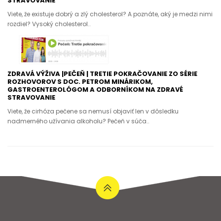
STRAVOVANIE
Viete, že existuje dobrý a zlý cholesterol? A poznáte, aký je medzi nimi
rozdiel? Vysoký cholesterol..
ZDRAVÁ VÝŽIVA |PEČEŇ | TRETIE POKRAČOVANIE ZO SÉRIE
ROZHOVOROV S DOC. PETROM MINÁRIKOM,
GASTROENTEROLÓGOM A ODBORNÍKOM NA ZDRAVÉ
STRAVOVANIE
Viete, že cirhóza pečene sa nemusí objaviť len v dôsledku
nadmerného užívania alkoholu? Pečeň v súča..