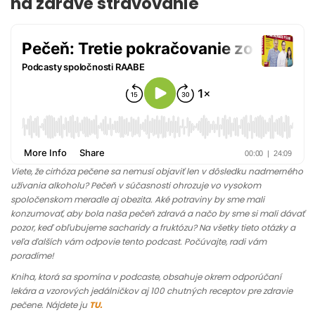
na zdravé stravovanie
Viete, že cirhóza pečene sa nemusí objaviť len v dôsledku nadmerného
užívania alkoholu? Pečeň v súčasnosti ohrozuje vo vysokom
spoločenskom meradle aj obezita. Aké potraviny by sme mali
konzumovať, aby bola naša pečeň zdravá a načo by sme si mali dávať
pozor, keď obľubujeme sacharidy a fruktózu? Na všetky tieto otázky a
veľa ďalších vám odpovie tento podcast. Počúvajte, radi vám
poradíme!
Kniha, ktorá sa spomína v podcaste, obsahuje okrem odporúčaní
lekára a vzorových jedálničkov aj 100 chutných receptov pre zdravie
pečene. Nájdete ju
TU.