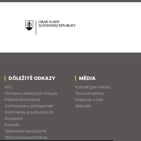
DÔLEŽITÉ ODKAZY
MÉDIA
FAQ
Kontakt pre médiá
Ochrana osobných údajov
Tlačové správy
Právne informácie
Napísali o nás
Vyhlásenie o prístupnosti
Aktuality
Podmienky používania AI
Asistenta
Kontakt
Obchodní konzultanti
Obchodné podmienky