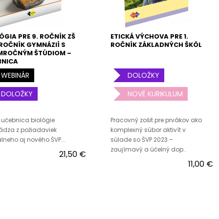
ÓGIA PRE 9. ROČNÍK ZŠ
ETICKÁ VÝCHOVA PRE 1.
 ROČNÍK GYMNÁZIÍ S
ROČNÍK ZÁKLADNÝCH ŠKÔL
MROČNÝM ŠTÚDIOM –
BNICA
WEBINÁR
DOLOŽKY
DOLOŽKY
NOVÉ KURIKULUM
učebnica biológie
Pracovný zošit pre prvákov ako
ádza z požiadaviek
komplexný súbor aktivít v
lneho aj nového ŠVP...
súlade so ŠVP 2023 –
zaujímavý a účelný dop..
21,50 €
11,00 €