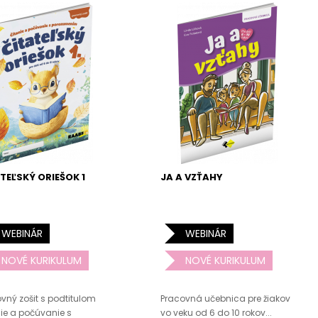
TEĽSKÝ ORIEŠOK 1
JA A VZŤAHY
WEBINÁR
WEBINÁR
NOVÉ KURIKULUM
NOVÉ KURIKULUM
vný zošit s podtitulom
Pracovná učebnica pre žiakov
ie a počúvanie s
vo veku od 6 do 10 rokov...