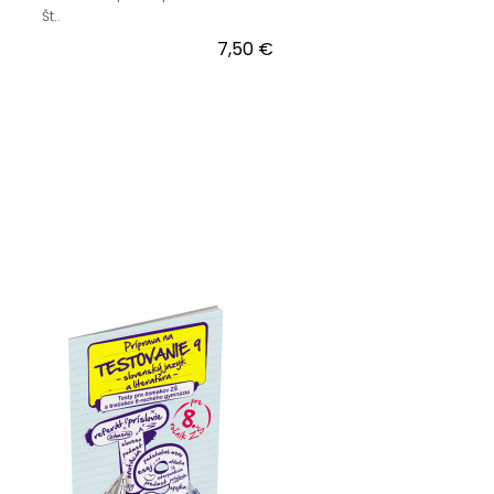
Št..
7,50 €