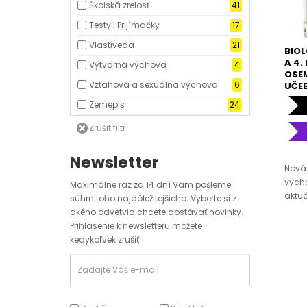
Školská zrelosť
41
Testy | Prijímačky
17
Vlastiveda
21
BIOL
A 4.
Výtvarná výchova
4
OSE
Vzťahová a sexuálna výchova
6
UČE
Zemepis
24
Newsletter
Nová 
vych
Maximálne raz za 14 dní Vám pošleme
aktuá
súhrn toho najdôležitejšieho. Vyberte si z
akého odvetvia chcete dostávať novinky.
Prihlásenie k newsletteru môžete
kedykoľvek zrušiť.