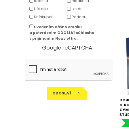
Rodičia
Riaditelia
Učitelia
Lekári
Kníhkupci
Partneri
Uvedením Vášho emailu
a potvrdením ODOSLAŤ súhlasíte
s prijímaním Newslettra.
Google reCAPTCHA
ODOSLAŤ
DOB
8. R
GYM
ŠTÚ