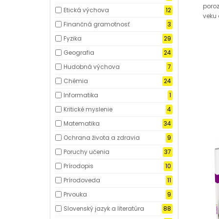
poro
Etická výchova
12
veku 
Finančná gramotnosť
3
Fyzika
29
Geografia
24
Hudobná výchova
7
Chémia
24
Informatika
1
Kritické myslenie
4
Matematika
34
Ochrana života a zdravia
9
Poruchy učenia
37
Prírodopis
10
Prírodoveda
11
Prvouka
9
Slovenský jazyk a literatúra
88