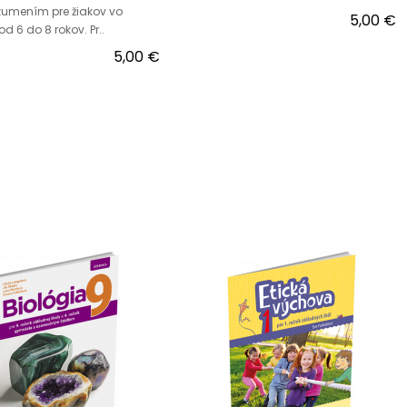
zumením pre žiakov vo
5,00 €
od 6 do 8 rokov. Pr..
5,00 €