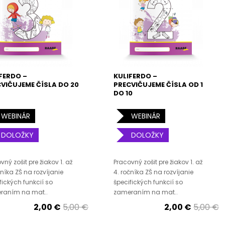
FERDO –
KULIFERDO –
VIČUJEME ČÍSLA DO 20
PRECVIČUJEME ČÍSLA OD 1
DO 10
WEBINÁR
WEBINÁR
DOLOŽKY
DOLOŽKY
vný zošit pre žiakov 1. až
Pracovný zošit pre žiakov 1. až
čníka ZŠ na rozvíjanie
4. ročníka ZŠ na rozvíjanie
fických funkcií so
špecifických funkcií so
raním na mat..
zameraním na mat..
2,00 €
5,00 €
2,00 €
5,00 €