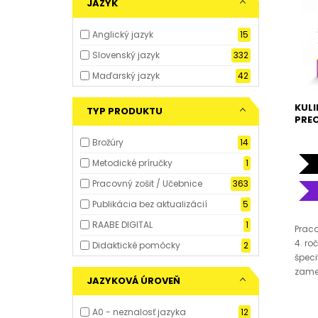
JAZYK
Anglický jazyk
15
Slovenský jazyk
332
Maďarský jazyk
42
KULI
TYP PRODUKTU
PREC
Brožúry
14
Metodické príručky
1
Pracovný zošit / Učebnice
363
Publikácia bez aktualizácií
5
RAABE DIGITAL
1
Praco
4. ro
Didaktické pomôcky
2
špeci
zame
JAZYKOVÁ ÚROVEŇ
A0 - neznalosť jazyka
12