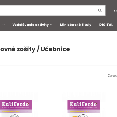
O
o
Vzdelávacie aktivity
Ministerské tituly
DIGITAL
ovné zošity / Učebnice
Zorad