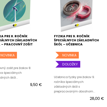
KA PRE 8. ROČNÍK
FYZIKA PRE 9. ROČNÍK
CIÁLNYCH ZÁKLADNÝCH
ŠPECIÁLNYCH ZÁKLADNÝCH
 – PRACOVNÝ ZOŠIT
ŠKÔL – UČEBNICA
NOVINKA
NOVINKA
DOLOŽKY
vný zošit pre žiakov 8.
ka špeciálnych
Učebnica fyziky pre žiakov 9.
dných škôl...
ročníka špeciálnych
9,50 €
základných škôl s
prepracovaným obsahom...
28,00 €