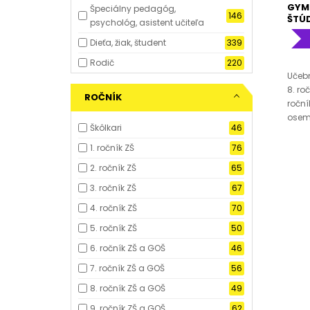
GYM
Špeciálny pedagóg,
146
ŠTÚ
psychológ, asistent učiteľa
Dieťa, žiak, študent
339
Rodič
220
Učebn
8. ro
ROČNÍK
roční
osem
Škôlkari
46
1. ročník ZŠ
76
2. ročník ZŠ
65
3. ročník ZŠ
67
4. ročník ZŠ
70
5. ročník ZŠ
50
6. ročník ZŠ a GOŠ
46
7. ročník ZŠ a GOŠ
56
8. ročník ZŠ a GOŠ
49
9. ročník ZŠ a GOŠ
62