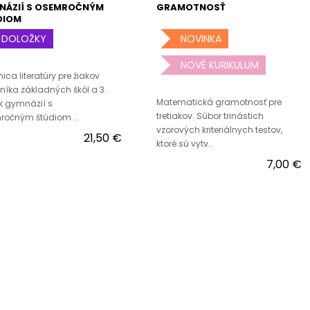
NÁZIÍ S OSEMROČNÝM
GRAMOTNOSŤ
DIOM
DOLOŽKY
NOVINKA
NOVÉ KURIKULUM
ica literatúry pre žiakov
čníka základných škôl a 3.
Matematická gramotnosť pre
k gymnázií s
tretiakov. Súbor trinástich
ročným štúdiom...
vzorových kriteriálnych testov,
21,50 €
ktoré sú vytv..
7,00 €