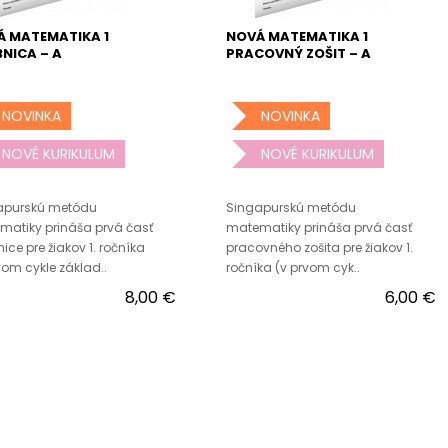
 MATEMATIKA 1
NOVÁ MATEMATIKA 1
NICA – A
PRACOVNÝ ZOŠIT – A
NOVINKA
NOVINKA
NOVÉ KURIKULUM
NOVÉ KURIKULUM
apurskú metódu
Singapurskú metódu
atiky prináša prvá časť
matematiky prináša prvá časť
ice pre žiakov 1. ročníka
pracovného zošita pre žiakov 1.
vom cykle základ..
ročníka (v prvom cyk..
8,00 €
6,00 €