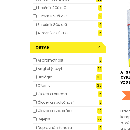
1. ročník SOŠ a G
8
2. ročník SOŠ a G
8
3. ročník SOŠ a G
6
4. ročník SOŠ a G
5
OBSAH
AI gramotnosť
3
Anglický jazyk
14
AI G
CYK
Biológia
36
VZD
Čítanie
39
Človek a príroda
5
Človek a spoločnosť
3
Človek a svet práce
12
Praco
komp
Dejepis
27
zavád
Dopravná výchova
6
a dig