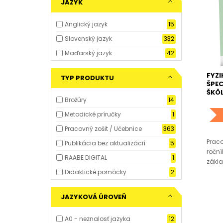
JAZYK
Anglický jazyk
15
Slovenský jazyk
332
Maďarský jazyk
42
FYZI
TYP PRODUKTU
ŠPE
ŠKÔL
Brožúry
14
Metodické príručky
1
Pracovný zošit / Učebnice
363
Praco
Publikácia bez aktualizácií
5
roční
RAABE DIGITAL
1
zákla
Didaktické pomôcky
2
JAZYKOVÁ ÚROVEŇ
A0 - neznalosť jazyka
12