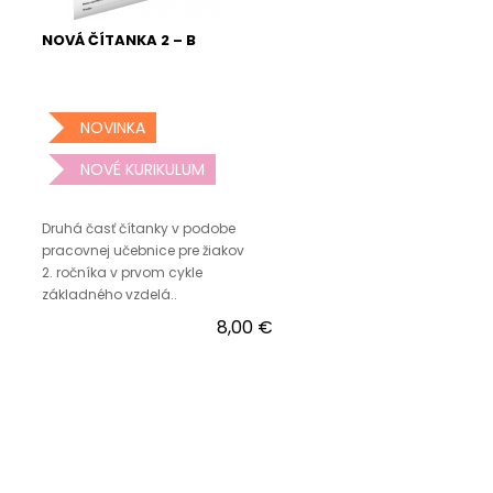
NOVÁ ČÍTANKA 2 – B
NOVINKA
NOVÉ KURIKULUM
Druhá časť čítanky v podobe
pracovnej učebnice pre žiakov
2. ročníka v prvom cykle
základného vzdelá..
8,00 €