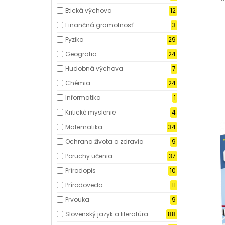
Etická výchova
12
Finančná gramotnosť
3
Fyzika
29
Geografia
24
Hudobná výchova
7
Chémia
24
Informatika
1
Kritické myslenie
4
Matematika
34
Ochrana života a zdravia
9
Poruchy učenia
37
Prírodopis
10
Prírodoveda
11
Prvouka
9
Slovenský jazyk a literatúra
88