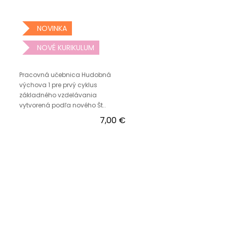
NOVINKA
NOVÉ KURIKULUM
Pracovná učebnica Hudobná
výchova 1 pre prvý cyklus
základného vzdelávania
vytvorená podľa nového Št..
7,00 €