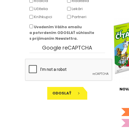
Rodičia
Riaditelia
Učitelia
Lekári
Kníhkupci
Partneri
Uvedením Vášho emailu
a potvrdením ODOSLAŤ súhlasíte
s prijímaním Newslettra.
Google reCAPTCHA
NOVÁ
ODOSLAŤ