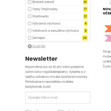
Školská zrelosť
41
NOVÁ
Testy | Prijímačky
17
UČEB
Vlastiveda
21
Výtvarná výchova
4
Vzťahová a sexuálna výchova
6
Zemepis
24
Sing
matem
Newsletter
učebn
(v pr
Maximálne raz za 14 dní Vám pošleme
súhrn toho najdôležitejšieho. Vyberte si z
akého odvetvia chcete dostávať novinky.
Prihlásenie k newsletteru môžete
kedykoľvek zrušiť.