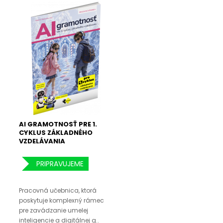
AI GRAMOTNOSŤ PRE 1.
CYKLUS ZÁKLADNÉHO
VZDELÁVANIA
PRIPRAVUJEME
Pracovná učebnica, ktorá
poskytuje komplexný rámec
pre zavádzanie umelej
inteligencie a digitálnej g..