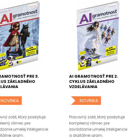
RAMOTNOSŤ PRE 3.
AI GRAMOTNOSŤ PRE 2.
LUS ZÁKLADNÉHO
CYKLUS ZÁKLADNÉHO
ELÁVANIA
VZDELÁVANIA
NOVINKA
NOVINKA
vný zošit, ktorý poskytuje
Pracovný zošit, ktorý poskytuje
lexný rámec pre
komplexný rámec pre
zanie umelej inteligencie
zavádzanie umelej inteligencie
itálnej gram..
a digitálnej gram..