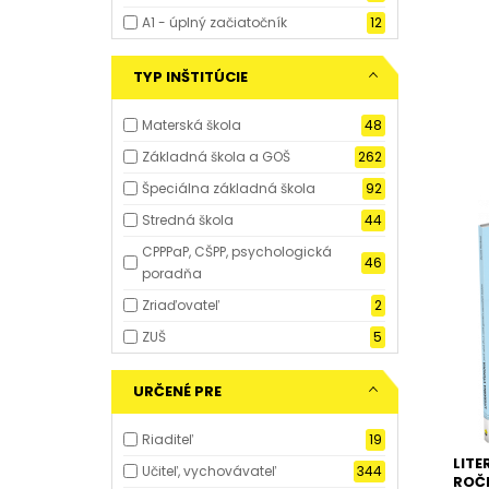
A1 - úplný začiatočník
12
TYP INŠTITÚCIE
Materská škola
48
Základná škola a GOŠ
262
Špeciálna základná škola
92
Stredná škola
44
CPPPaP, CŠPP, psychologická
46
poradňa
Zriaďovateľ
2
ZUŠ
5
URČENÉ PRE
Riaditeľ
19
LITE
Učiteľ, vychovávateľ
344
ROČN