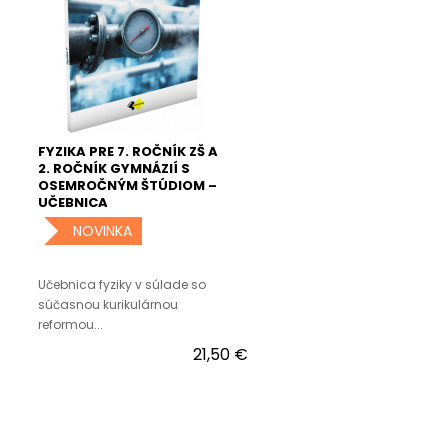
FYZIKA PRE 7. ROČNÍK ZŠ A
2. ROČNÍK GYMNÁZIÍ S
OSEMROČNÝM ŠTÚDIOM –
UČEBNICA
NOVINKA
Učebnica fyziky v súlade so
súčasnou kurikulárnou
reformou...
21,50 €