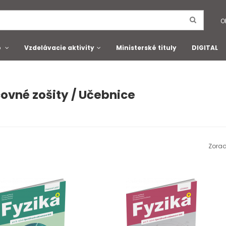
O
o
Vzdelávacie aktivity
Ministerské tituly
DIGITAL
ovné zošity / Učebnice
Zorad