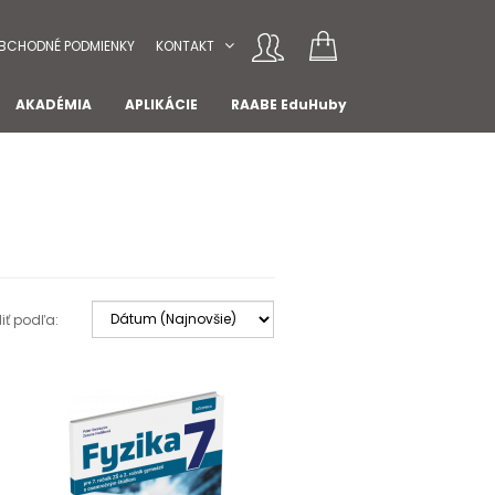
BCHODNÉ PODMIENKY
KONTAKT
AKADÉMIA
APLIKÁCIE
RAABE EduHuby
iť podľa: