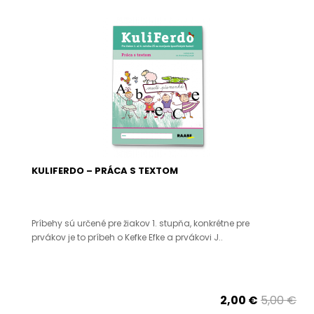
KULIFERDO – PRÁCA S TEXTOM
Príbehy sú určené pre žiakov 1. stupňa, konkrétne pre
prvákov je to príbeh o Kefke Efke a prvákovi J..
2,00 €
5,00 €