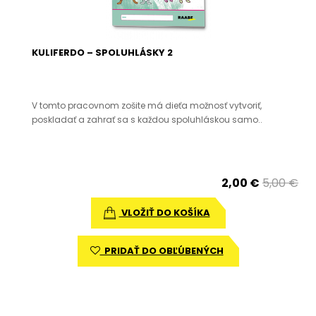
KULIFERDO – SPOLUHLÁSKY 2
V tomto pracovnom zošite má dieťa možnosť vytvoriť,
poskladať a zahrať sa s každou spoluhláskou samo..
2,00 €
5,00 €
VLOŽIŤ DO KOŠÍKA
PRIDAŤ DO OBĽÚBENÝCH