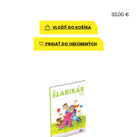
33,00 €
VLOŽIŤ DO KOŠÍKA
PRIDAŤ DO OBĽÚBENÝCH