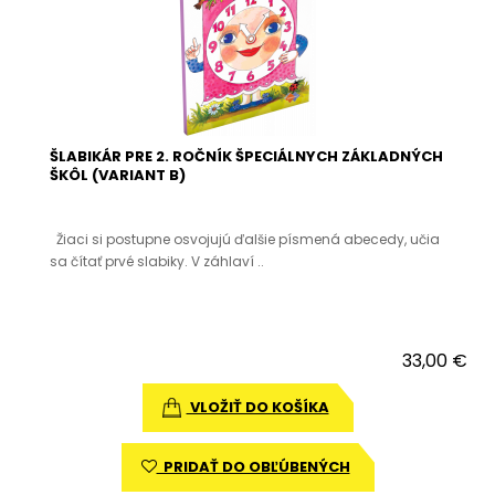
ŠLABIKÁR PRE 2. ROČNÍK ŠPECIÁLNYCH ZÁKLADNÝCH
ŠKÔL (VARIANT B)
Žiaci si postupne osvojujú ďalšie písmená abecedy, učia
sa čítať prvé slabiky. V záhlaví ..
33,00 €
VLOŽIŤ DO KOŠÍKA
PRIDAŤ DO OBĽÚBENÝCH