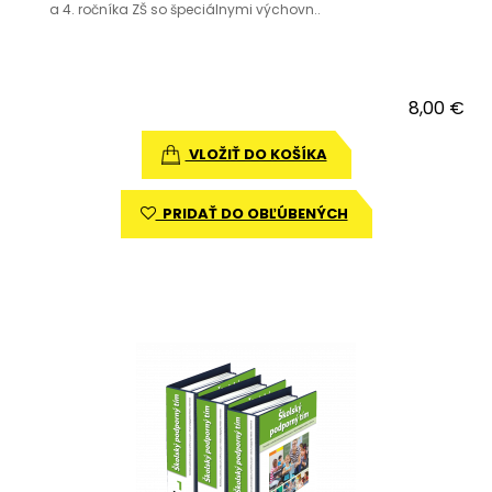
a 4. ročníka ZŠ so špeciálnymi výchovn..
8,00 €
VLOŽIŤ DO KOŠÍKA
PRIDAŤ DO OBĽÚBENÝCH