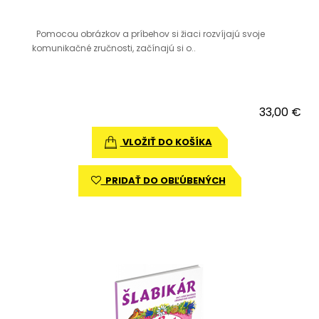
Pomocou obrázkov a príbehov si žiaci rozvíjajú svoje
komunikačné zručnosti, začínajú si o..
33,00 €
VLOŽIŤ DO KOŠÍKA
PRIDAŤ DO OBĽÚBENÝCH