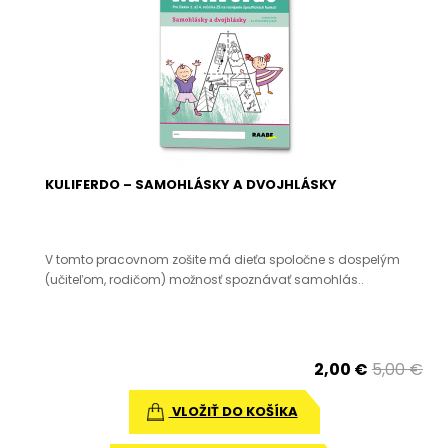
KULIFERDO – SAMOHLÁSKY A DVOJHLÁSKY
V tomto pracovnom zošite má dieťa spoločne s dospelým
(učiteľom, rodičom) možnosť spoznávať samohlás..
2,00 €
5,00 €
VLOŽIŤ DO KOŠÍKA