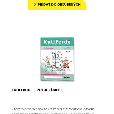
PRIDAŤ DO OBĽÚBENÝCH
KULIFERDO – SPOLUHLÁSKY 1
V tomto pracovnom zošite má dieťa možnosť vytvoriť,