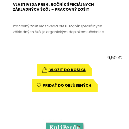
VLASTIVEDA PRE 6. ROČNÍK ŠPECIÁLNYCH
ZÁKLADNÝCH ŠKÔL – PRACOVNÝ ZOŠIT
Pracovný zošit Vlastiveda pre 6. ročník špeciálnych
základných škôl je organickým doplnkom učebnice...
9,50 €
VLOŽIŤ DO KOŠÍKA
PRIDAŤ DO OBĽÚBENÝCH