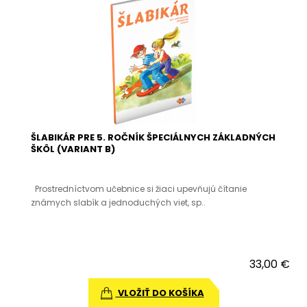
ŠLABIKÁR PRE 5. ROČNÍK ŠPECIÁLNYCH ZÁKLADNÝCH
ŠKÔL (VARIANT B)
Prostredníctvom učebnice si žiaci upevňujú čítanie
známych slabík a jednoduchých viet, sp..
33,00 €
VLOŽIŤ DO KOŠÍKA