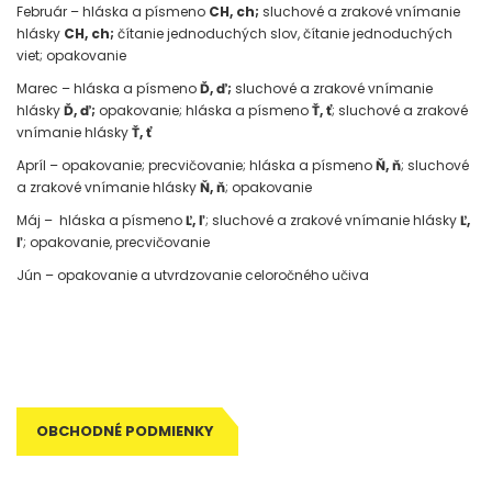
Február – hláska a písmeno
CH, ch;
sluchové a zrakové vnímanie
hlásky
CH, ch;
čítanie jednoduchých slov, čítanie jednoduchých
viet; opakovanie
Marec – hláska a písmeno
Ď, ď;
sluchové a zrakové vnímanie
hlásky
Ď, ď;
opakovanie; hláska a písmeno
Ť, ť
; sluchové a zrakové
vnímanie hlásky
Ť, ť
Apríl – opakovanie; precvičovanie; hláska a písmeno
Ň, ň
; sluchové
a zrakové vnímanie hlásky
Ň, ň
; opakovanie
Máj –
hláska a písmeno
Ľ, ľ
; sluchové a zrakové vnímanie hlásky
Ľ,
ľ
; opakovanie, precvičovanie
Jún – opakovanie a utvrdzovanie celoročného učiva
OBCHODNÉ PODMIENKY