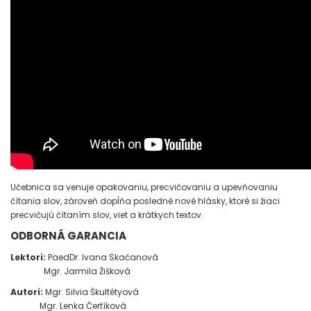
Učebnica sa venuje opakovaniu, precvičovaniu a upevňovaniu
čítania slov, zároveň dopĺňa posledné nové hlásky, ktoré si žiaci
precvičujú čítaním slov, viet a krátkych textov.
ODBORNÁ GARANCIA
Lektori:
PaedDr. Ivana Skačanová
Mgr. Jarmila Žišková
Autori:
Mgr. Silvia Škultétyová
Mgr. Lenka Čertíková