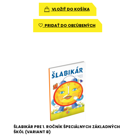
VLOŽIŤ DO KOŠÍKA
PRIDAŤ DO OBĽÚBENÝCH
ŠLABIKÁR PRE 1. ROČNÍK ŠPECIÁLNYCH ZÁKLADNÝCH
ŠKÔL (VARIANT B)