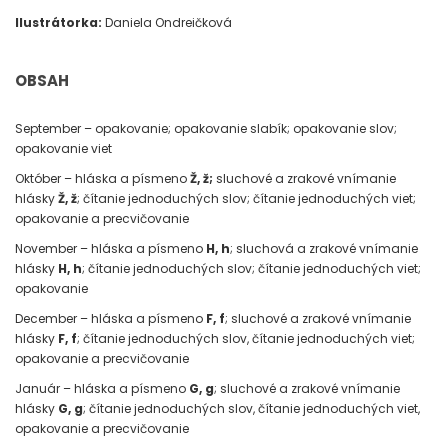
Ilustrátorka:
Daniela Ondreičková
OBSAH
September – opakovanie; opakovanie slabík; opakovanie slov;
opakovanie viet
Október – hláska a písmeno
Ž, ž;
sluchové a zrakové vnímanie
hlásky
Ž, ž
; čítanie jednoduchých slov; čítanie jednoduchých viet;
opakovanie a precvičovanie
November – hláska a písmeno
H, h
; sluchová a zrakové vnímanie
hlásky
H, h
; čítanie jednoduchých slov; čítanie jednoduchých viet;
opakovanie
December – hláska a písmeno
F, f
; sluchové a zrakové vnímanie
hlásky
F, f
; čítanie jednoduchých slov, čítanie jednoduchých viet;
opakovanie a precvičovanie
Január – hláska a písmeno
G, g
; sluchové a zrakové vnímanie
hlásky
G, g
; čítanie jednoduchých slov, čítanie jednoduchých viet,
opakovanie a precvičovanie