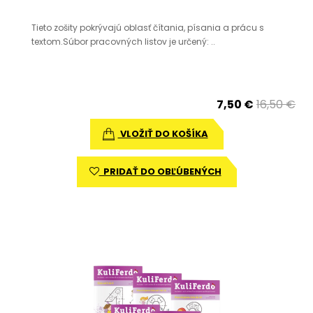
Tieto zošity pokrývajú oblasť čítania, písania a prácu s
textom.Súbor pracovných listov je určený: ..
7,50 €
16,50 €
VLOŽIŤ DO KOŠÍKA
PRIDAŤ DO OBĽÚBENÝCH