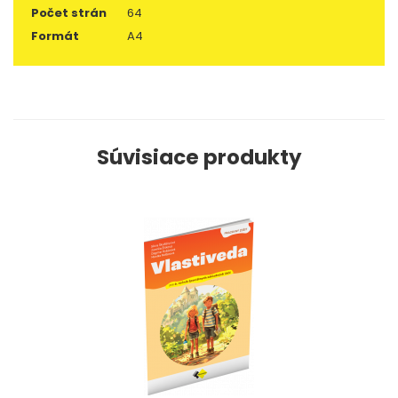
Počet strán
64
Formát
A4
Súvisiace produkty