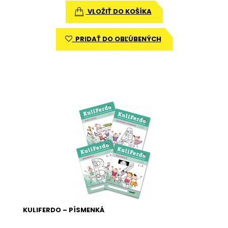
VLOŽIŤ DO KOŠÍKA
PRIDAŤ DO OBĽÚBENÝCH
KULIFERDO – PÍSMENKÁ