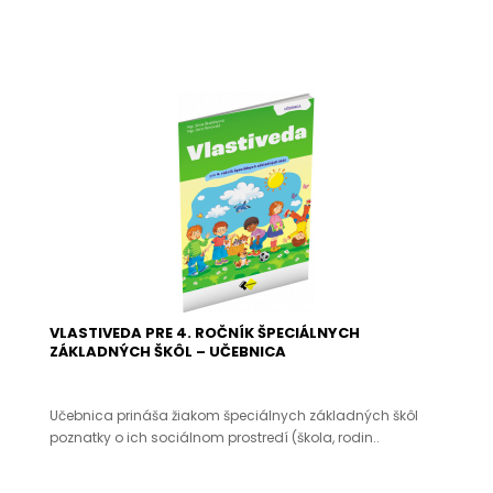
VLASTIVEDA PRE 4. ROČNÍK ŠPECIÁLNYCH
ZÁKLADNÝCH ŠKÔL – UČEBNICA
Učebnica prináša žiakom špeciálnych základných škôl
poznatky o ich sociálnom prostredí (škola, rodin..