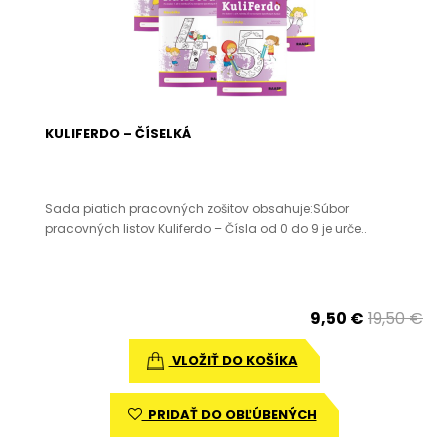
KULIFERDO – ČÍSELKÁ
Sada piatich pracovných zošitov obsahuje:Súbor
pracovných listov Kuliferdo – Čísla od 0 do 9 je urče..
9,50 €
19,50 €
VLOŽIŤ DO KOŠÍKA
PRIDAŤ DO OBĽÚBENÝCH