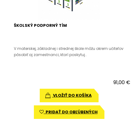
ŠKOLSKÝ PODPORNÝ TÍM
V materskej, základnej i strednej škole môžu okrem učiteľov
pôsobiť aj zamestnanci, ktorí poskytuj..
91,00 €
VLOŽIŤ DO KOŠÍKA
PRIDAŤ DO OBĽÚBENÝCH