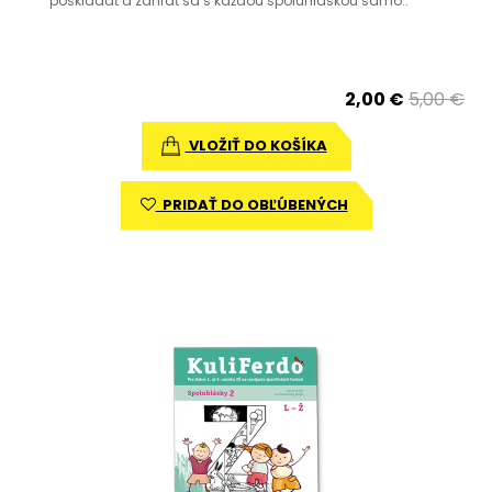
poskladať a zahrať sa s každou spoluhláskou samo..
2,00 €
5,00 €
VLOŽIŤ DO KOŠÍKA
PRIDAŤ DO OBĽÚBENÝCH