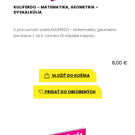
KULIFERDO – MATEMATIKA, GEOMETRIA –
DYSKALKÚLIA
V pracovnom zošite KULIFERDO – Matematika, geometria
pre žiakov 1. až 4. ročníka ZŠ nájdete inšpirác..
8,00 €
VLOŽIŤ DO KOŠÍKA
PRIDAŤ DO OBĽÚBENÝCH