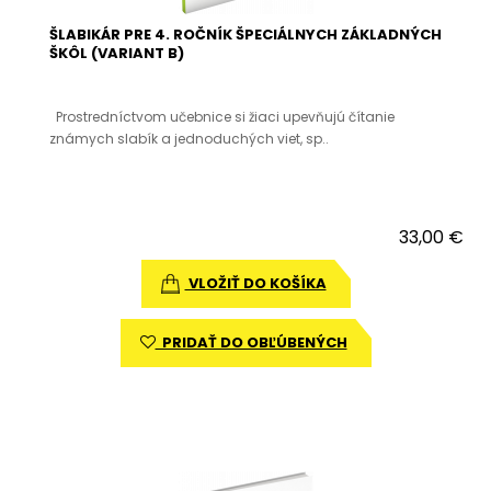
ŠLABIKÁR PRE 4. ROČNÍK ŠPECIÁLNYCH ZÁKLADNÝCH
ŠKÔL (VARIANT B)
Prostredníctvom učebnice si žiaci upevňujú čítanie
známych slabík a jednoduchých viet, sp..
33,00 €
VLOŽIŤ DO KOŠÍKA
PRIDAŤ DO OBĽÚBENÝCH