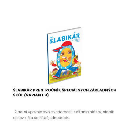
ŠLABIKÁR PRE 3. ROČNÍK ŠPECIÁLNYCH ZÁKLADNÝCH
ŠKÔL (VARIANT B)
Žiaci si upevnia svoje vedomosti z čítania hlások, slabík
a slov, učia sa čítať jednoduch..