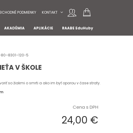
BCHODNÉ PODMIENKY
KONTAKT
AKADÉMIA
APLIKÁCIE
RAABE EduHuby
8–80–8301–120-5
IEŤA V ŠKOLE
voriť so žiakmi o smrti a ako im byť oporou v čase straty.
om
Cena s DPH
24,00 €