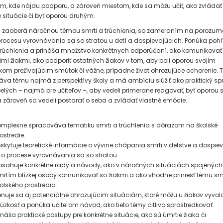
om, kde nájdu podporu, a zároveň miestom, kde sa môžu učiť, ako zvládať
 situácie či byť oporou druhým.
 zaoberá náročnou témou smrti a trúchlenia, so zameraním na porozum
procesu vyrovnávania sa so stratou u detí a dospievajúcich. Ponúka poh
trúchlenia a prináša množstvo konkrétnych odporúčaní, ako komunikovať
mi žiakmi, ako podporiť ostatných žiakov v tom, aby boli oporou svojim
kom prežívajúcim smútok či vážne, prípadne život ohrozujúce ochorenie. T
va tému najmä z perspektívy školy a má ambíciu slúžiť ako praktický s
elých – najmä pre učiteľov –, aby vedeli primerane reagovať, byť oporou 
 zároveň sa vedeli postarať o seba a zvládať vlastné emócie.
mplexne spracováva tematiku smrti a trúchlenia s dôrazom na školské
ostredie.
skytuje teoretické informácie o vývine chápania smrti v detstve a dospiev
 o procese vyrovnávania sa so stratou.
sahuje konkrétne rady a návody, ako v náročných situáciách spojených
rtím blízkej osoby komunikovať so žiakmi a ako vhodne priniesť tému sm
olského prostredia.
nuje sa aj potenciálne ohrozujúcim situáciám, ktoré môžu u žiakov vyvol
 úzkosť a ponúka učiteľom návod, ako tieto témy citlivo sprostredkovať.
ináša praktické postupy pre konkrétne situácie, ako sú úmrtie žiaka či