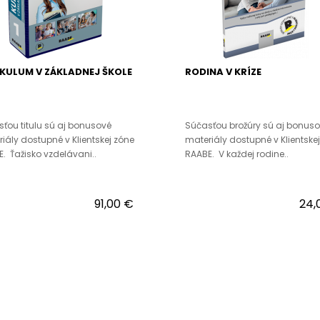
KULUM V ZÁKLADNEJ ŠKOLE
RODINA V KRÍZE
ťou titulu sú aj bonusové
Súčasťou brožúry sú aj bonus
iály dostupné v Klientskej zóne
materiály dostupné v Klientske
. Ťažisko vzdelávani..
RAABE. V každej rodine..
91,00 €
24,