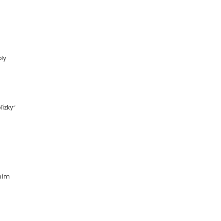
oly
lízky“
ením