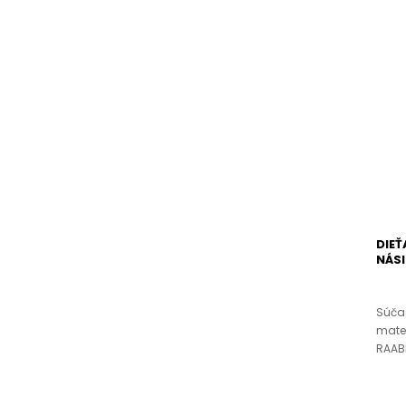
DIEŤ
NÁSI
Súčas
mater
RAABE