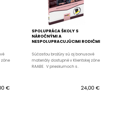
SPOLUPRÁCA ŠKOLY S
NÁROČNÝMI A
NESPOLUPRACUJÚCIMI RODIČMI
ové
Súčasťou brožúry sú aj bonusové
j zóne
materiály dostupné v Klientskej zóne
RAABE. V prieskumoch s..
00 €
24,00 €