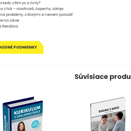
 kedy cítim ja a čo ty?
a z hôr – vlastnosti, úspechy, zdroje
na problémy, s ktorými si neviem poradiť
tie na záver
á literatúra
HODNÉ PODMIENKY
Súvisiace produ