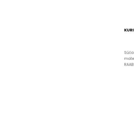
KURI
Súčas
mater
RAABE