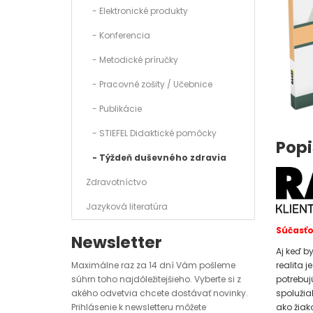
- Elektronické produkty
- Konferencia
- Metodické príručky
- Pracovné zošity / Učebnice
- Publikácie
- STIEFEL Didaktické pomôcky
Popi
- Týždeň duševného zdravia
Zdravotníctvo
Jazyková literatúra
Súčasťo
Newsletter
Aj keď by
realita j
Maximálne raz za 14 dní Vám pošleme
potrebuj
súhrn toho najdôležitejšieho. Vyberte si z
spolužiak
akého odvetvia chcete dostávať novinky.
ako žiak
Prihlásenie k newsletteru môžete