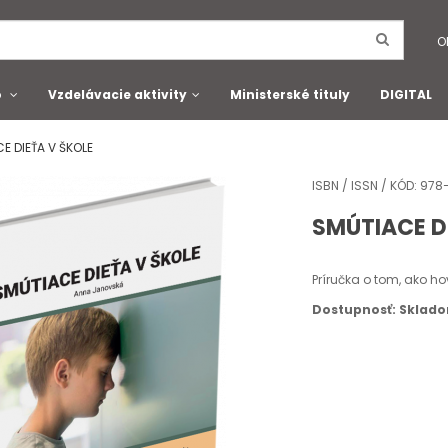
O
o
Vzdelávacie aktivity
Ministerské tituly
DIGITAL
E DIEŤA V ŠKOLE
ISBN / ISSN / KÓD: 97
SMÚTIACE D
Príručka o tom, ako ho
Dostupnosť: Sklad