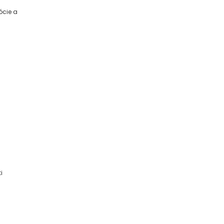
ócie a
i