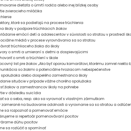
rmovanie dieťaťa o úmrtí rodiča alebo inej blízkej osoby
ie zvieracieho miláčika
hlenie
ktory, ktoré sa podieľajú na procese trúchlenia
a školy v podpore trúchliacich žiakov
ládanie emócií detí a adolescentov v súvislosti so stratou v prostredí šk
ciálne médiá v procese vyrovnávania sa so stratou
vrat trúchliaceho žiaka do školy
vory o smrti a umieraní s deťmi a dospievajúcimi
ovoriť o smrti a trúchlení v škole
acovný list pre žiakov „Ako byť oporou kamarátovi, ktorému zomrel niekto b
unikácia so žiakmi o potenciálne hroziacom nebezpečenstve
e spolužiaka alebo dospelého zamestnanca školy
danie situácie v prípade vážne chorého spolužiaka
ť žiakov a zamestnancov školy na pohrebe
ie v dôsledku suicídia
rať sa o seba, resp. ako sa vyrovnať s vlastným zármutkom
ity zamerané na budovanie odolnosti a vyrovnanie sa so stratou a odlúč
me sa rozpoznať a pomenovať emócie
irujeme si repertoár pomenovávaní pocitov
várame dúhu pocitov
e sa rozlúčiť a spomínať