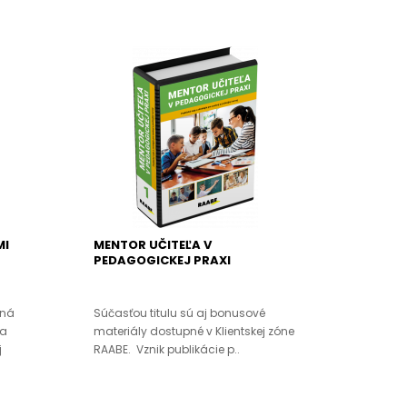
MI
MENTOR UČITEĽA V
PEDAGOGICKEJ PRAXI
čná
Súčasťou titulu sú aj bonusové
ia
materiály dostupné v Klientskej zóne
j
RAABE. Vznik publikácie p..