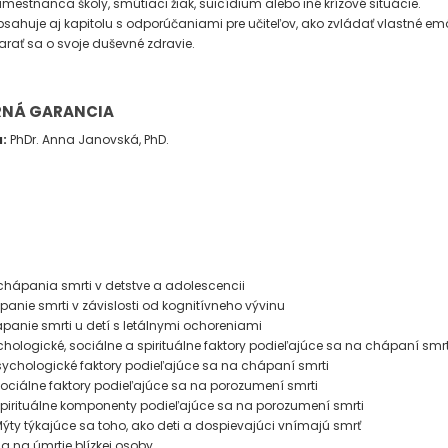
mestnanca školy, smútiaci žiak, suicídium alebo iné krízové situácie.
sahuje aj kapitolu s odporúčaniami pre učiteľov, ako zvládať vlastné em
arať sa o svoje duševné zdravie.
NÁ GARANCIA
a:
PhDr. Anna Janovská, PhD.
H
 chápania smrti v detstve a adolescencii
anie smrti v závislosti od kognitívneho vývinu
anie smrti u detí s letálnymi ochoreniami
hologické, sociálne a spirituálne faktory podieľajúce sa na chápaní smrt
ychologické faktory podieľajúce sa na chápaní smrti
ciálne faktory podieľajúce sa na porozumení smrti
irituálne komponenty podieľajúce sa na porozumení smrti
ty týkajúce sa toho, ako deti a dospievajúci vnímajú smrť
ia na úmrtie blízkej osoby