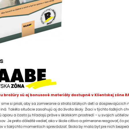
s
u brožúry sú aj bonusové materiály dostupné v Klientskej zóne R
 sme si priali, aby sa zomieranie a strata blízkych detí a dospievajúcich n
e iná. Takéto situácie zasahujú aj do života školy. Žiaci v týchto ťažkých c
ú oporu a často ju hľadajú práve v školskom prostredí – u svojich učiteľov
ov. Je preto dôležité vedieť, ako v škole citlivo a primerane reagovať, čo 
ov v takýchto momentoch sprevádzať. Škola by mala byť pre nich bezpe