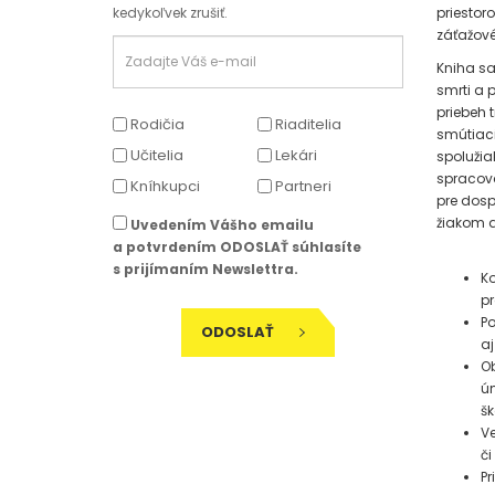
priestor
kedykoľvek zrušiť.
záťažové
Kniha sa
smrti a 
priebeh 
Rodičia
Riaditelia
smútiaci
Učitelia
Lekári
spolužia
spracová
Kníhkupci
Partneri
pre dosp
žiakom a
Uvedením Vášho emailu
a potvrdením ODOSLAŤ súhlasíte
s prijímaním Newslettra.
Ko
pr
Po
ODOSLAŤ
aj
Ob
úm
šk
Ve
či
Pr