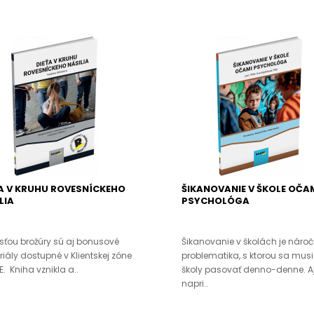
A V KRUHU ROVESNÍCKEHO
ŠIKANOVANIE V ŠKOLE OČA
LIA
PSYCHOLÓGA
ťou brožúry sú aj bonusové
Šikanovanie v školách je náro
iály dostupné v Klientskej zóne
problematika, s ktorou sa mus
. Kniha vznikla a..
školy pasovať denno-denne. A
napri..