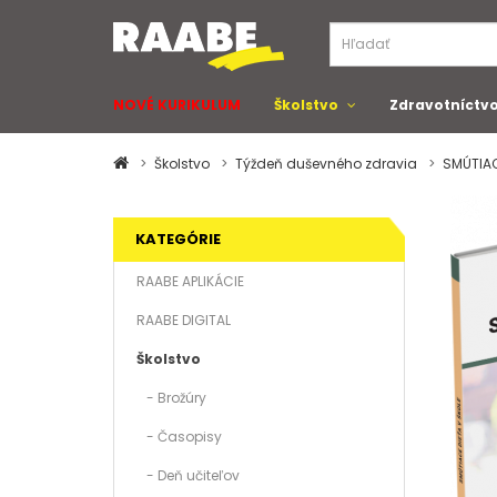
NOVÉ KURIKULUM
Školstvo
Zdravotníctv
Školstvo
Týždeň duševného zdravia
SMÚTIAC
KATEGÓRIE
RAABE APLIKÁCIE
RAABE DIGITAL
Školstvo
- Brožúry
- Časopisy
- Deň učiteľov