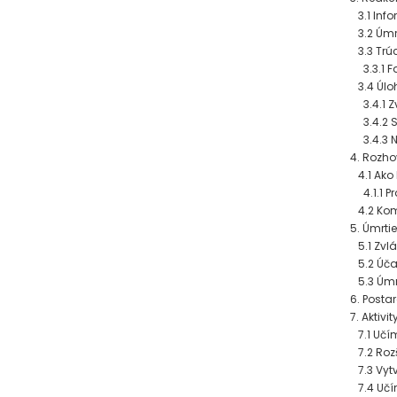
3.1 Info
3.2 Úmrt
3.3 Trúc
3.3.1 Fa
3.4 Úloh
3.4.1 Zv
3.4.2 So
3.4.3 Ná
4. Rozho
4.1 Ako h
4.1.1 Pr
4.2 Kom
5. Úmrti
5.1 Zvlá
5.2 Účas
5.3 Úmrt
6. Posta
7. Aktiv
7.1 Učí
7.2 Rozš
7.3 Vyt
7.4 Učím