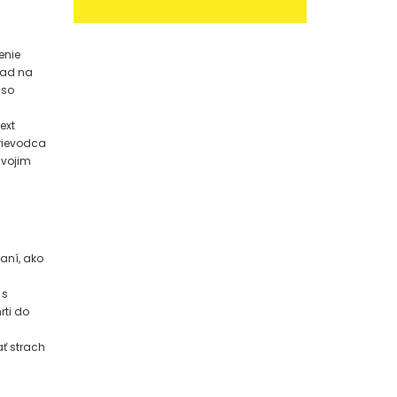
enie
ľad na
 so
ext
prievodca
svojim
aní, ako
 s
rti do
ať strach