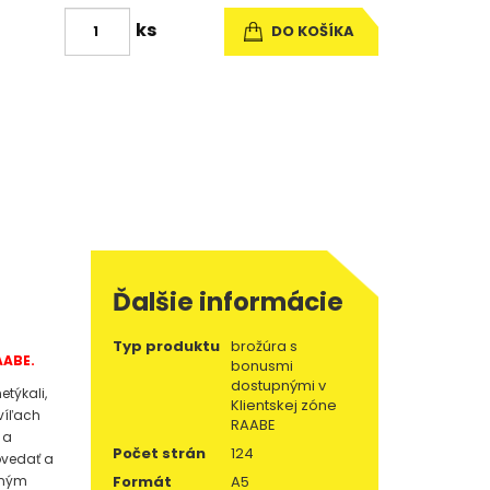
ks
DO KOŠÍKA
Ďalšie informácie
Typ produktu
brožúra s
AABE.
bonusmi
dostupnými v
etýkali,
Klientskej zóne
hvíľach
RAABE
 a
Počet strán
124
povedať a
čným
Formát
A5