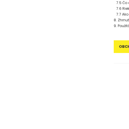
7.5 Čo a
7.6 Riek
7.7 Ako 
8. Zhrnu
9. Použit
OBC