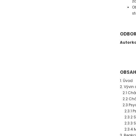
za
Ob
st
ODBOR
Autork
OBSA
1. Úvod
2. Vývin
2.1 Cháp
2.2 Cháp
2.3 Psyc
2.3.1 Ps
2.3.2 So
2.3.3 Sp
2.3.4 Mý
3. Reakc