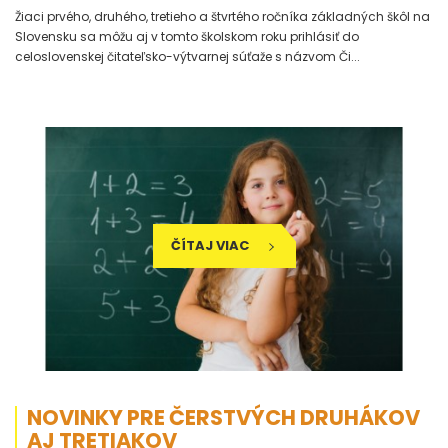
Žiaci prvého, druhého, tretieho a štvrtého ročníka základných škôl na
Slovensku sa môžu aj v tomto školskom roku prihlásiť do
celoslovenskej čitateľsko-výtvarnej súťaže s názvom Či...
ČÍTAJ VIAC
NOVINKY PRE ČERSTVÝCH DRUHÁKOV
AJ TRETIAKOV