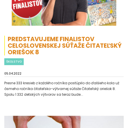
PREDSTAVUJEME FINALISTOV
CELOSLOVENSKEJ SÚŤAŽE ČITATEĽSKÝ
ORIEŠOK 8
ŠKOLSTVO
05.04.2022
Presne 333 kresieb z každého ročníka postúpilo do ďalšieho kola už
ôsmeho ročníka čitateľsko-výtvarnej súťaže Čitateľský oriešok 8.
Spolu 1 332 detských výtvorov sa teraz bude...