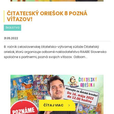
ČITATEĽSKÝ ORIEŠOK 8 POZNÁ
VÍŤAZOV!
ŠKOLSTVO
31.05.2022
8. ročník celoslovenskej čitateľsko-výtvarnej súťaže Čitateľský
oriešok, ktorú organizuje odborné nakladateľstvo RAABE Slovensko
spoločne s partnermi, pozná svojich víťazov. Odborn...
ČÍTAJ VIAC