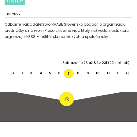
ŠKOLSTVO
11.03.2022
Odborné nakladateľstvo RAABE Slovensko podporilo organizáciu
prednášky s názvom Prečo chceme viac tituly než vedomosti, ktorú
organizuje INESS – Inštitút ekonomických a spoločenský...
Zobrazenie 73 až 84 z 231 (20 stránok)
|<
<
3
4
5
6
8
9
10
11
>
>|
7