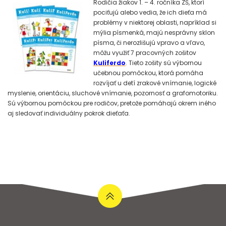
Rodičia žiakov 1. – 4. ročníka ZŠ, ktorí
pociťujú alebo vedia, že ich dieťa má
problémy v niektorej oblasti, napríklad si
mýlia písmenká, majú nesprávny sklon
písma, či nerozlišujú vpravo a vľavo,
môžu využiť 7 pracovných zošitov
Kuliferdo
. Tieto zošity sú výbornou
učebnou pomôckou, ktorá pomáha
rozvíjať u detí zrakové vnímanie, logické
myslenie, orientáciu, sluchové vnímanie, pozornosť a grafomotoriku.
Sú výbornou pomôckou pre rodičov, pretože pomáhajú okrem iného
aj sledovať individuálny pokrok dieťaťa.