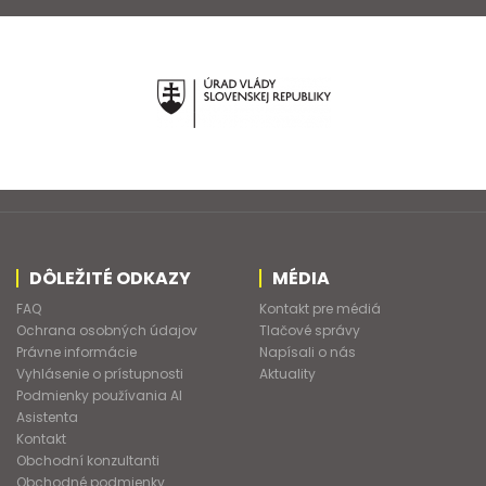
DÔLEŽITÉ ODKAZY
MÉDIA
FAQ
Kontakt pre médiá
Ochrana osobných údajov
Tlačové správy
Právne informácie
Napísali o nás
Vyhlásenie o prístupnosti
Aktuality
Podmienky používania AI
Asistenta
Kontakt
Obchodní konzultanti
Obchodné podmienky