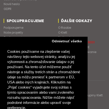
Nové heslo
GDPR
SPOLUPRACUJEME
ĎALŠIE ODKAZY
Podporujeme
O Raabe
Naše projekty
O Klett
Spolupracujeme
Naši autori
Odmietnuť všetko
Pošlite nám správu
Certifikát kvality ISO 9001
Klientska zóna RAABE
Cookies používame na zlepšenie vašej
Katalógy na prelistovanie
návštevy tejto webovej stránky, analýzu jej
výkonnosti a zhromažďovanie údajov o jej
NÁKUP
používaní. Na tento účel môžeme použiť
Odstúpiť od zmluvy
nástroje a služby tretích strán a zhromaždené
údaje sa môžu preniesť k partnerom v EÚ,
USA alebo iných krajinách. Kliknutím na
„Prijať cookies“ vyjadrujete svoj súhlas s
© 2017 Dr. Josef Raabe Slovensko, s.r.o.
týmto spracovaním alebo vami zvoleného
Dr. Josef Raabe Slovensko, s.r.o., člen medzinárodnej skupiny Klett.
rozsahu spracovania. Nižšie môžete nájsť
Spoločne ku kvalitnému vzdelávaniu.
podrobné informácie alebo upraviť svoje
preferencie.