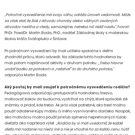
„Polročné vysvedčenie má svoju váhu, odráža úroveň vedomostí. Môže
sa však stať, že žiak z dôvodu choroby alebo vážnych osobných
dôvodov nestíha a vtedy, samozrejme, netreba nič riešiť nasilu",
hovorí
PhDr. PaedDr. Martin Bodis, PhD., riaditeľ Základnej školy s materskou
školou kráľa Svätopluka v Šintave.
Pri polročnom vysvedčení by mali učitelia spoločne s deťmi
zhodnotiť prácu, ktorú odviedli. Na základe tohto hodnotenia by
mali potom naplánovať aktivity v druhom polroku.
„Treba hlavne
urobiť bodku za polrokom a „neťahať" to do druhého polroka,"
odporúča Martin Bodis.
Aký postoj by mali zaujať k polročnému vysvedčeniu rodičia?
Pedagógovia odporúčajú pristupovať k hodnoteniu triezvo,
motivovať žiakov do budúcna, vystríhať sa chýb, ktoré spôsobili zlé
známky a pridať, kde treba. Ak je to však potrebné, ako trest možno
použiť odloženie kúpy mobilu či iného vysnívaného darčeka. Naopak,
ako motiváciu možno použiť prísľub splnenia neprehnaných túžob
dieťaťa ako napríklad výlet.
„Rodičia by si mali uvedomiť, že každé
dieťa má nadanie na niečo iné a nie je vhodné ho za každú cenu nútiť