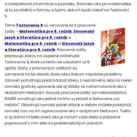
a interpretovať informácie a poznatky. Rovnako ako pri matematike,
aj tu sa stretnú s formou a typmi, aké ich budú čakať na Testovaní
5.
Téme
Testovanie 9
sú venované až 4 pracovné
zošity –
Matematika pre 8. ročník
,
Slovenský
jazyk a literatúra pre 8. ročník
a
Matematika pre 9. ročník
a
Slovenský jazyk
a literatúra pre 9. ročník
. Pracovné zošity
pripravujú žiakov na úspešné zvládnutie
Testovania 9, ktoré sa tento rok uskutoční už 6.
apríla. Úlohy v pracovných zošitoch sú
zamerané na tie oblasti, ktoré robia žiakom najväčšie problémy.
Zároveň pomáhajú predchádzať stresu z neznámeho, lebo sú nielen
rovnako graficky upravené, ale aj otázky sú naformulované ako v
skutočnom testovaní. Navyše, pracovné zošity od nakladateľstva
RAABE umožňujú ako jediné na trhu vyskúšať si testovanie „na
nečisto". Obsahujú rovnaký počet otázok a deťom môžete poskytnúť
rovnaký čas na ich vypracovanie ako v ozajstnom testovaní. Takto
si aj doma môžete overiť, ako je na tom vaše dieťa a prípadne
popracovať s ním ešte na problematických úlohách.