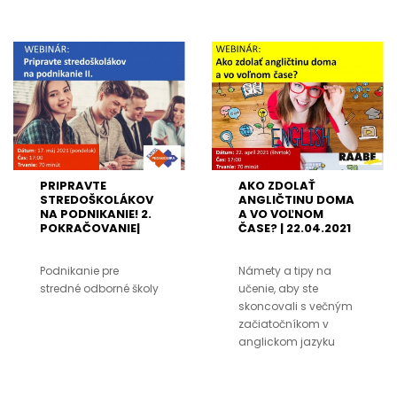
PRIPRAVTE
AKO ZDOLAŤ
STREDOŠKOLÁKOV
ANGLIČTINU DOMA
NA PODNIKANIE! 2.
A VO VOĽNOM
POKRAČOVANIE|
ČASE? | 22.04.2021
17.05.2021
Podnikanie pre
Námety a tipy na
stredné odborné školy
učenie, aby ste
skoncovali s večným
začiatočníkom v
anglickom jazyku