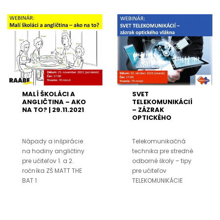
MALÍ ŠKOLÁCI A
SVET
ANGLIČTINA – AKO
TELEKOMUNIKÁCIÍ
NA TO? | 29.11.2021
– ZÁZRAK
OPTICKÉHO
VLÁKNA | 19.10.2021
Nápady a inšpirácie
Telekomunikačná
na hodiny angličtiny
technika pre stredné
pre učiteľov 1. a 2.
odborné školy – tipy
ročníka ZŠ MATT THE
pre učiteľov
BAT 1
TELEKOMUNIKÁCIE