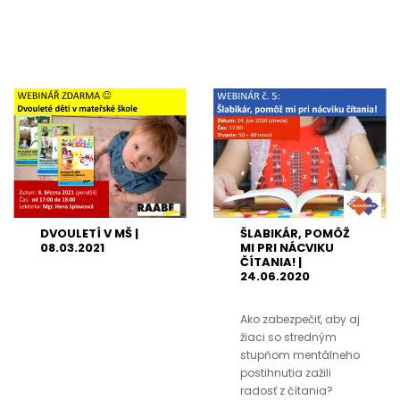
DVOULETÍ V MŠ |
ŠLABIKÁR, POMÔŽ
08.03.2021
MI PRI NÁCVIKU
ČÍTANIA! |
24.06.2020
Ako zabezpečiť, aby aj
žiaci so stredným
stupňom mentálneho
postihnutia zažili
radosť z čítania?