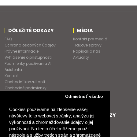
DÔLEŽITÉ ODKAZY
MÉDIA
FAQ
Kontakt pre médiá
Ochrana osobných údajov
Tlačové správy
Právne informácie
Napísali o nás
Vyhlásenie o prístupnosti
Aktuality
Podmienky používania AI
Asistenta
Kontakt
Obchodní konzultanti
Obchodné podmienky
Nové heslo
Odmietnuť všetko
GDPR
Cookies používame na zlepšenie vašej
SPOLUPRACUJEME
ĎALŠIE ODKAZY
návštevy tejto webovej stránky, analýzu jej
výkonnosti a zhromažďovanie údajov o jej
Podporujeme
O Raabe
používaní. Na tento účel môžeme použiť
Naše projekty
O Klett
nástroje a služby tretích strán a zhromaždené
Spolupracujeme
Naši autori