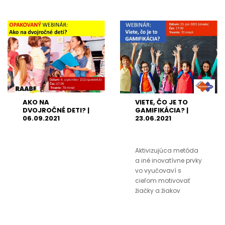
AKO NA
VIETE, ČO JE TO
DVOJROČNÉ DETI? |
GAMIFIKÁCIA? |
06.09.2021
23.06.2021
Aktivizujúca metóda
a iné inovatívne prvky
vo vyučovaví s
cieľom motivovať
žiačky a žiakov