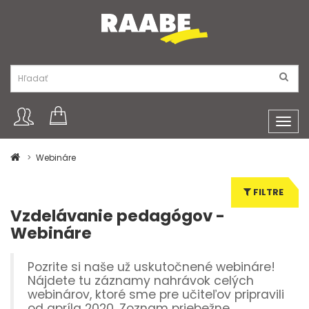
Toggl
navig
Webináre
FILTRE
Vzdelávanie pedagógov -
Webináre
Pozrite si naše už uskutočnené webináre!
Nájdete tu záznamy nahrávok celých
webinárov, ktoré sme pre učiteľov pripravili
od apríla 2020. Zoznam priebežne