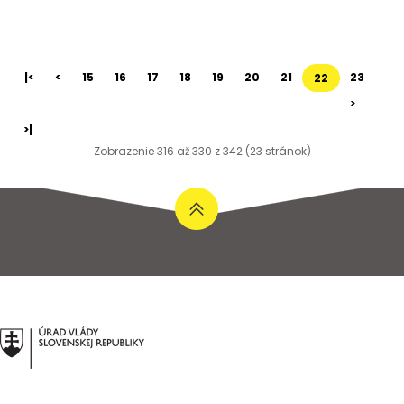
|<
<
15
16
17
18
19
20
21
23
22
>
>|
Zobrazenie 316 až 330 z 342 (23 stránok)