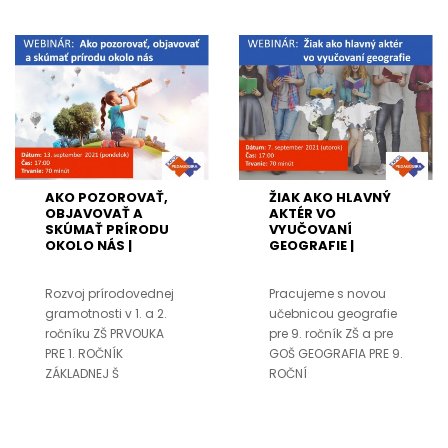
AKO POZOROVAŤ,
ŽIAK AKO HLAVNÝ
OBJAVOVAŤ A
AKTÉR VO
SKÚMAŤ PRÍRODU
VYUČOVANÍ
OKOLO NÁS |
GEOGRAFIE |
13.09.2021
07.09.2021
Rozvoj prírodovednej
Pracujeme s novou
gramotnosti v 1. a 2.
učebnicou geografie
ročníku ZŠ PRVOUKA
pre 9. ročník ZŠ a pre
PRE 1. ROČNÍK
GOŠ GEOGRAFIA PRE 9.
ZÁKLADNEJ Š
ROČNÍ