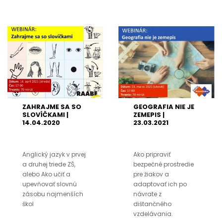
ZAHRAJME SA SO
GEOGRAFIA NIE JE
SLOVÍČKAMI |
ZEMEPIS |
14.04.2020
23.03.2021
Anglický jazyk v prvej
Ako pripraviť
a druhej triede ZŠ,
bezpečné prostredie
alebo Ako učiť a
pre žiakov a
upevňovať slovnú
adaptovať ich po
zásobu najmenších
návrate z
škol
dištančného
vzdelávania.