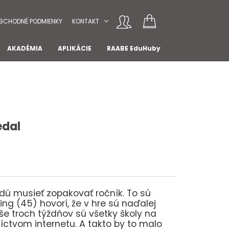
BCHODNÉ PODMIENKY
KONTAKT
AKADÉMIA
APLIKÁCIE
RAABE EduHuby
edal
udú musieť zopakovať ročník. To sú
ing (45) hovorí, že v hre sú naďalej
še troch týždňov sú všetky školy na
íctvom internetu. A takto by to malo