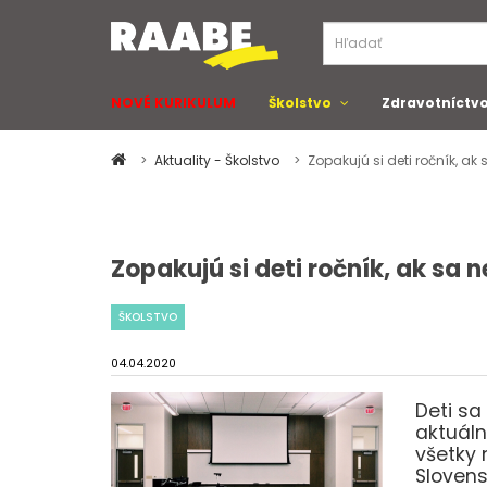
NOVÉ KURIKULUM
Školstvo
Zdravotníctv
Aktuality - Školstvo
Zopakujú si deti ročník, ak
Zopakujú si deti ročník, ak sa 
ŠKOLSTVO
04.04.2020
Deti sa
aktuáln
všetky 
Slovens