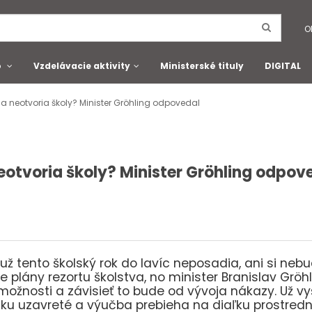
O
o
Vzdelávacie aktivity
Ministerské tituly
DIGITAL
 sa neotvoria školy? Minister Gröhling odpovedal
neotvoria školy? Minister Gröhling odpov
 už tento školský rok do lavíc neposadia, ani si neb
e plány rezortu školstva, no minister Branislav Gröhl
možnosti a závisieť to bude od vývoja nákazy. Už vy
ku uzavreté a výučba prebieha na diaľku prostredn