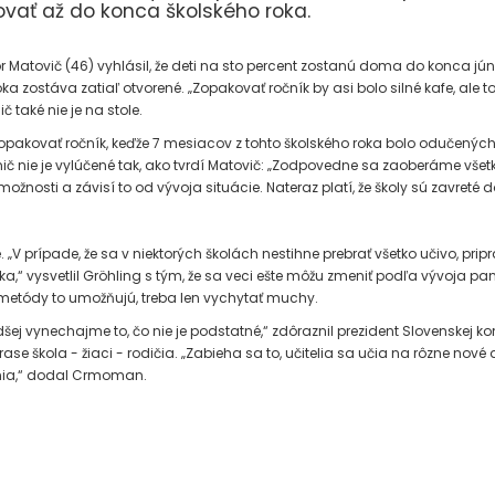
vať až do konca školského roka.
or Matovič (46) vyhlásil, že deti na sto percent zostanú doma do konca jú
oka zostáva zatiaľ otvorené. „Zopakovať ročník by asi bolo silné kafe, al
č také nie je na stole.
i opakovať ročník, keďže 7 mesiacov z tohto školského roka bolo odučených
šte nič nie je vylúčené tak, ako tvrdí Matovič: „Zodpovedne sa zaoberáme 
ožnosti a závisí to od vývoja situácie. Nateraz platí, že školy sú zavret
 „V prípade, že sa v niektorých školách nestihne prebrať všetko učivo, 
“ vysvetlil Gröhling s tým, že sa veci ešte môžu zmeniť podľa vývoja pandé
 metódy to umožňujú, treba len vychytať muchy.
adšej vynechajme to, čo nie je podstatné,“ zdôraznil prezident Slovenskej
se škola - žiaci - rodičia. „Zabieha sa to, učitelia sa učia na rôzne nové 
tenia,“ dodal Crmoman.