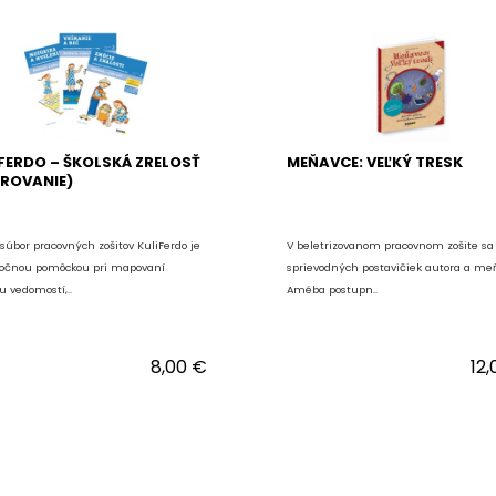
FERDO – ŠKOLSKÁ ZRELOSŤ
MEŇAVCE: VEĽKÝ TRESK
ROVANIE)
súbor pracovných zošitov KuliFerdo je
V beletrizovanom pracovnom zošite sa 
očnou pomôckou pri mapovaní
sprievodných postavičiek autora a me
u vedomostí,..
Améba postupn..
8,00 €
12