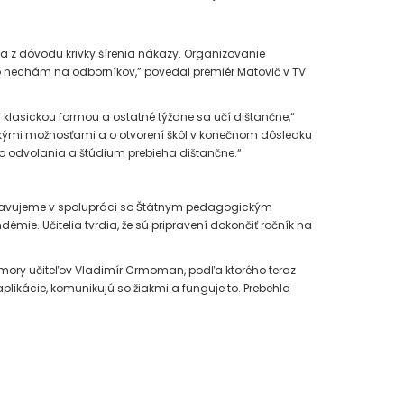
na z dôvodu krivky šírenia nákazy. Organizovanie
e to nechám na odborníkov,” povedal premiér Matovič v TV
 klasickou formou a ostatné týždne sa učí dištančne,“
všetkými možnosťami a o otvorení škôl v konečnom dôsledku
é do odvolania a štúdium prebieha dištančne.“
pripravujeme v spolupráci so Štátnym pedagogickým
mie. Učitelia tvrdia, že sú pripravení dokončiť ročník na
 komory učiteľov Vladimír Crmoman, podľa ktorého teraz
aplikácie, komunikujú so žiakmi a funguje to. Prebehla