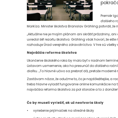
pokračo
Premiér Ig
ďalšieho r
Markíza. Minister školstva Branislav Gröhling potvrdil, že ni
„Aktuálne nie je mojím plánom ani skrátiť prázdniny, an
uviedol šéf rezortu školstva. Gröhling však hovorí, že e
rozhoduje Úrad verejného zdravotníctva. V hre sú všetky m
Najväčšia reforma školstva
Ukončenie školského roka by malo byť v riadnom termíne.
ústavom usmernenie, ako ho presunúť do ďalšieho ročníka,
diaľku. „To hlavné učivo sa prebrať dá, pretože moderné
Zastávam názor, že odučme to, čo je najdôležitejšie, a r
treba hlavne vyladiť fungovanie online komunikácie na tra
najväčšia reforma školstva za pol storočie a to z donú
Čo by museli vyriešiť, ak už neotvoria školy
•
vyriešenie prijímačiek na stredné školy