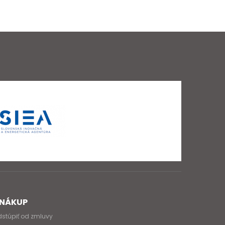
NÁKUP
stúpiť od zmluvy