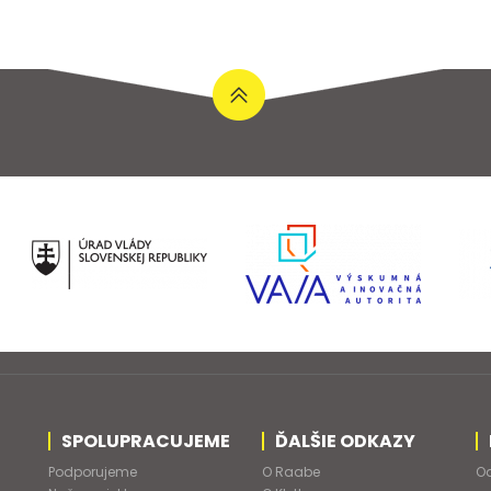
SPOLUPRACUJEME
ĎALŠIE ODKAZY
Podporujeme
O Raabe
Od