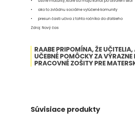
•
ústne maturity, ktoré sa majú konať po otvorení škôl
•
ako to zvládnu sociálne vylúčené komunity
•
presun časti učiva z tohto ročníka do ďalšieho
Zdroj: Nový čas
RAABE PRIPOMÍNA, ŽE UČITELI
UČEBNÉ POMÔCKY ZA VÝRAZNE N
PRACOVNÉ ZOŠITY PRE MATERSK
Súvisiace produkty