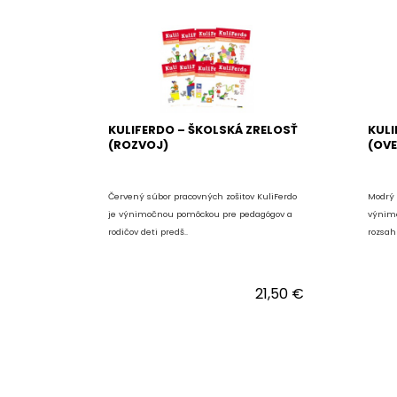
KULIFERDO – ŠKOLSKÁ ZRELOSŤ
KULI
(ROZVOJ)
(OVE
Červený súbor pracovných zošitov KuliFerdo
Modrý 
je výnimočnou pomôckou pre pedagógov a
výnim
rodičov deti predš..
rozsah
21,50 €