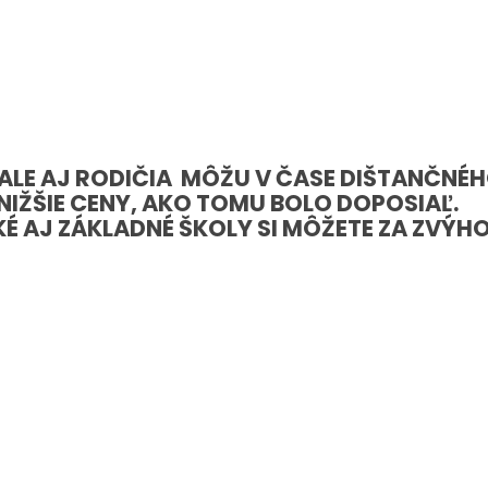
A, ALE AJ RODIČIA MÔŽU V ČASE DIŠTANČN
IŽŠIE CENY, AKO TOMU BOLO DOPOSIAĽ.
É AJ ZÁKLADNÉ ŠKOLY SI MÔŽETE ZA ZVÝH