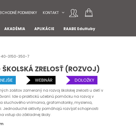
BCHODNÉ PODMIENKY
KONTAKT
AKADÉMIA
APLIKÁCIE
RAABE EduHuby
59-40-3150-350-7
– ŠKOLSKÁ ZRELOSŤ (ROZVOJ)
NEJŠIE
WEBINÁR
DOLOŽKY
ch zošitov zameraný na rozvoj školskej zrelosti u detí v
vaní. Ide o praktickú učebnú pomôcku na rozvoj v
 a sluchového vnímania, grafomotoriky, myslenia,
ti. Jednoduché aktivity pomáhajú rozvíjať schopnosti
 na vstup do základnej školy.
om