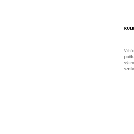
KULI
Vzhľ
počtu
vých
vzniko