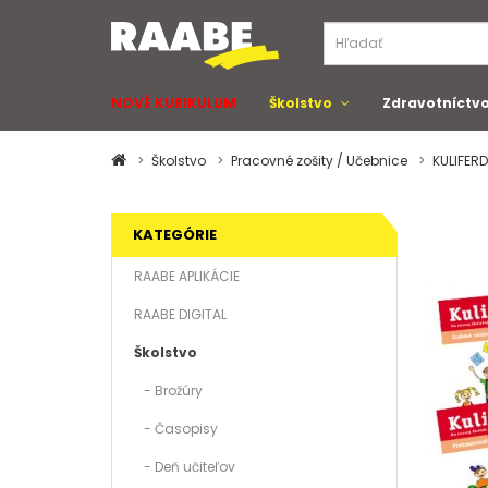
NOVÉ KURIKULUM
Školstvo
Zdravotníctv
Školstvo
Pracovné zošity / Učebnice
KULIFER
KATEGÓRIE
RAABE APLIKÁCIE
RAABE DIGITAL
Školstvo
- Brožúry
- Časopisy
- Deň učiteľov