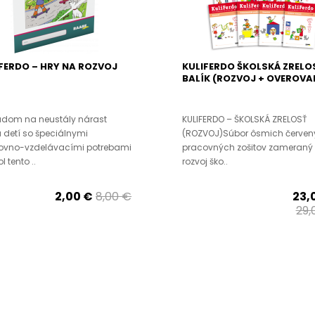
FERDO – HRY NA ROZVOJ
KULIFERDO ŠKOLSKÁ ZRELO
BALÍK (ROZVOJ + OVEROVA
adom na neustály nárast
KULIFERDO – ŠKOLSKÁ ZRELOSŤ
 detí so špeciálnymi
(ROZVOJ)Súbor ôsmich červen
ovno-vzdelávacími potrebami
pracovných zošitov zameraný
l tento ..
rozvoj ško..
2,00 €
8,00 €
23,
29,