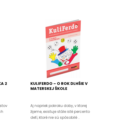
A 2
KULIFERDO – O ROK DLHŠIE V
MATERSKEJ ŠKOLE
stov
Aj napriek pokroku doby, v ktorej
ch
žijeme, existuje stále isté percento
detí, ktoré nie sú spôsobilé ..