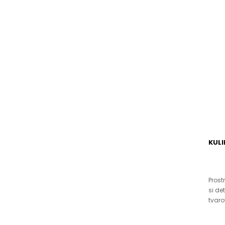
KUL
Prost
si de
tvaro