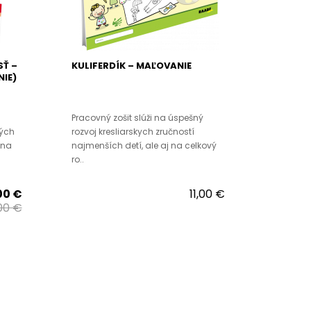
SŤ –
KULIFERDÍK – MAĽOVANIE
NIE)
Pracovný zošit slúži na úspešný
ých
rozvoj kresliarskych zručností
 na
najmenších detí, ale aj na celkový
ro..
00 €
11,00 €
00 €