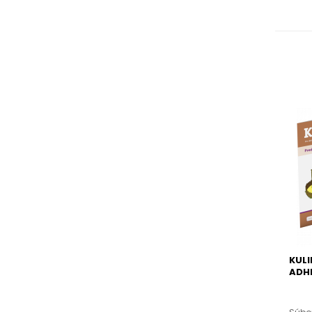
KULI
ADH