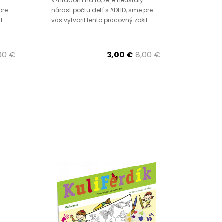
Vzhľadom na to, že je neustály
pre
nárast počtu detí s ADHD, sme pre
. ..
vás vytvoril tento pracovný zošit. ..
00 €
3,00 €
8,00 €