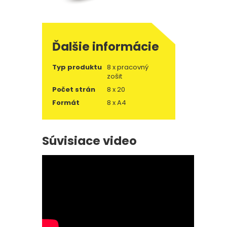
Ďalšie informácie
Typ produktu
8 x pracovný
zošit
Počet strán
8 x 20
Formát
8 x A4
Súvisiace video