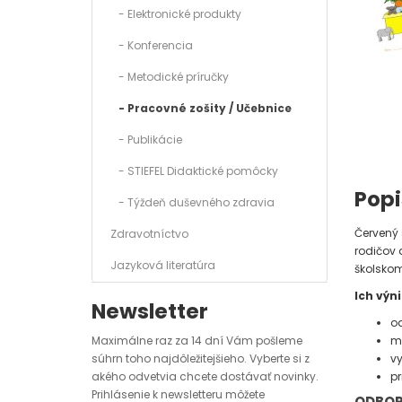
- Elektronické produkty
- Konferencia
- Metodické príručky
- Pracovné zošity / Učebnice
- Publikácie
- STIEFEL Didaktické pomôcky
Popi
- Týždeň duševného zdravia
Červený
Zdravotníctvo
rodičov d
Jazyková literatúra
školsko
Ich výn
Newsletter
od
Maximálne raz za 14 dní Vám pošleme
ma
súhrn toho najdôležitejšieho. Vyberte si z
vy
akého odvetvia chcete dostávať novinky.
pr
Prihlásenie k newsletteru môžete
ODBOR