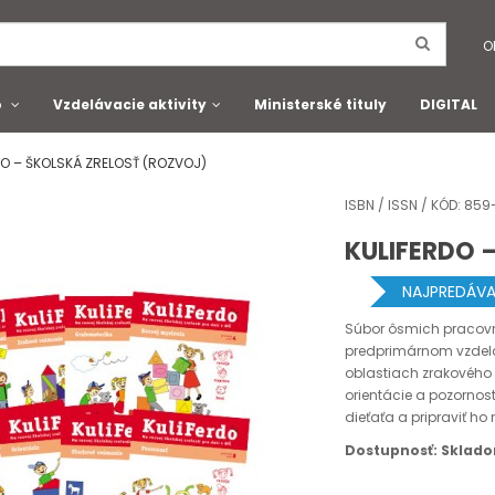
O
o
Vzdelávacie aktivity
Ministerské tituly
DIGITAL
DO – ŠKOLSKÁ ZRELOSŤ (ROZVOJ)
ISBN / ISSN / KÓD: 8
KULIFERDO 
NAJPREDÁVA
Súbor ôsmich pracovný
predprimárnom vzdelá
oblastiach zrakového
orientácie a pozornos
dieťaťa a pripraviť ho
Dostupnosť: Sklad