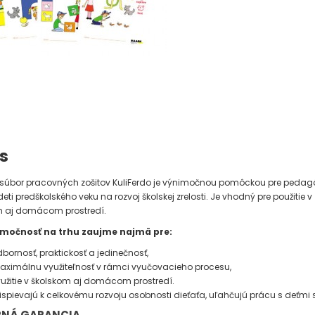
s
 súbor pracovných zošitov KuliFerdo je výnimočnou pomôckou pre peda
eti predškolského veku na rozvoj školskej zrelosti. Je vhodný pre použitie v
m aj domácom prostredí.
imočnosť na trhu zaujme najmä pre:
bornosť, praktickosť a jedinečnosť,
ximálnu využiteľnosť v rámci vyučovacieho procesu,
užitie v školskom aj domácom prostredí.
ispievajú k celkovému rozvoju osobnosti dieťaťa, uľahčujú prácu s deťmi 
NÁ GARANCIA