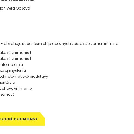
gr. Věra Gošová
H
o - obsahuje súbor ôsmich pracovných zošitov so zameraním na:
akové vnímanie I
akové vnímanie II
rafomotorika
zvoj myslenia
redmatematické predstavy
ientácia
luchové vnímanie
zornosť
HODNÉ PODMIENKY