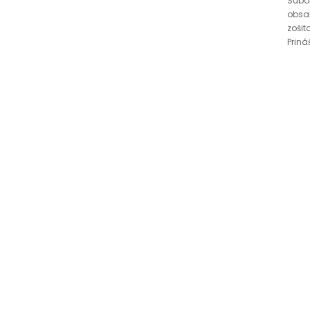
Súbor
obsa
zošit
Prináš