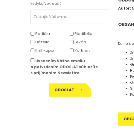
kedykoľvek zrušiť.
Autor:
M
OBSA
Rodičia
Riaditelia
Učitelia
Lekári
Kuliferd
Kníhkupci
Partneri
Zr
Zr
Uvedením Vášho emailu
G
a potvrdením ODOSLAŤ súhlasíte
Ro
s prijímaním Newslettra.
P
Or
S
ODOSLAŤ
Po
OBC