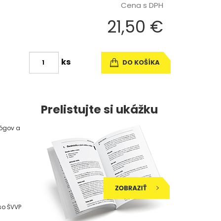
Cena s DPH
21,50 €
ks
DO KOŠÍKA
Prelistujte si ukážku
gógov a
so ŠVVP