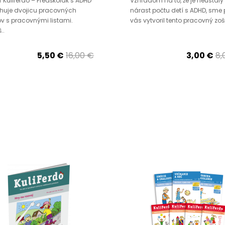
 Kuliferdo – Predškolák s ADHD
Vzhľadom na to, že je neustály
huje dvojicu pracovných
nárast počtu detí s ADHD, sme 
ov s pracovnými listami.
vás vytvoril tento pracovný zošit
..
5,50 €
16,00 €
3,00 €
8,