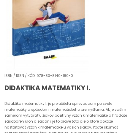
ISBN / ISSN / KÓD: 978-80-8140-180-0
DIDAKTIKA MATEMATIKY I.
Didaktika matematiky I. je pre učiteľa sprievodcom po svete
matematiky a spôsobmi matematického premýšľania. Ak je vaším
zámerom vytvárať u žiakov pozitívny vzťah k matematike a hľadáte
zásobáreň úloh a zadaní, je to práve toto dielo, ktoré dokáže
naštartovať vzťah k matematike u vašich žiakov. Poďte skúmať