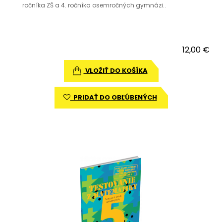
ročníka ZŠ a 4. ročníka osemročných gymnázi..
12,00 €
VLOŽIŤ DO KOŠÍKA
PRIDAŤ DO OBĽÚBENÝCH