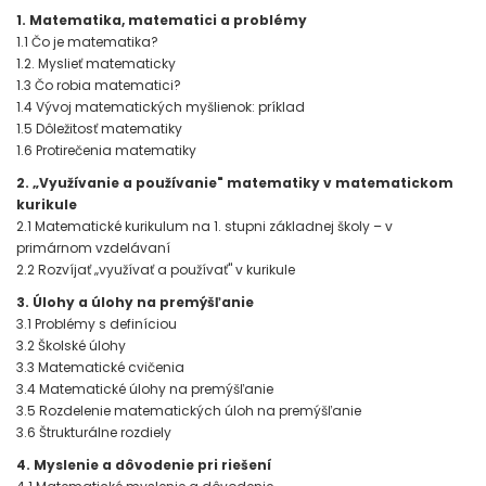
1. Matematika, matematici a problémy
1.1 Čo je matematika?
1.2. Myslieť matematicky
1.3 Čo robia matematici?
1.4 Vývoj matematických myšlienok: príklad
1.5 Dôležitosť matematiky
1.6 Protirečenia matematiky
2. „Využívanie a používanie" matematiky v matematickom
kurikule
2.1 Matematické kurikulum na 1. stupni základnej školy – v
primárnom vzdelávaní
2.2 Rozvíjať „využívať a používať" v kurikule
3. Úlohy a úlohy na premýšľanie
3.1 Problémy s definíciou
3.2 Školské úlohy
3.3 Matematické cvičenia
3.4 Matematické úlohy na premýšľanie
3.5 Rozdelenie matematických úloh na premýšľanie
3.6 Štrukturálne rozdiely
4. Myslenie a dôvodenie pri riešení