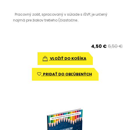
Pracovný zošit, spracovaný v súlade s iŠVP, je určený
najmä pre žiakov tretieho (čiastočne..
4,50 €
6,50 €
VLOŽIŤ DO KOŠÍKA
PRIDAŤ DO OBĽÚBENÝCH