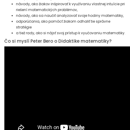
návody, ako žiakov inšpirovať k využívaniu vlastnej intuície pri
riešení matematických problémov,
návody, ako sa naučiť analyzovať svoje hodiny matematiky,
odporúčania, ako pomôcť žiakom odhaliť tie správne
stratégie
a tiež rady, ako si nájsť svoj prístup k vyučovaniu matematiky.
Čo si myslí Peter Bero o Didaktike matematiky?