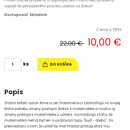
matematické problémy a objavujte, ako možno tieto problémy
zapojiť do prirodzeného procesu učenia sa žiakov!
Dostupnosť: Skladom
Cena s DPH
10,00 €
22,00 €
ks
DO KOŠÍKA
Popis
Známi britskí autori Anne a Len Frobisherovci zdôrazňujú vo svojej
knihe potrebu zmeny postojov žiakov k matematike a možno aj
zmeny postoja k matematike u učiteľa. Vychádzajú z toho, že
matematika nemá byť len o uvažovaní typu "buď - alebo". Sú
presvedčení o tom, že učiteľ by mal hľadať prístup, ktorý mu