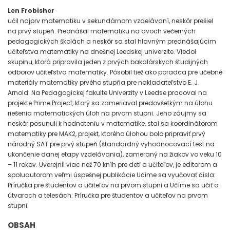
Len Frobisher
učil najprv matematiku v sekundárnom vzdelávaní, neskôr prešiel
na prvý stupeň.
Prednášal matematiku na dvoch večerných
pedagogických školách a neskôr sa stal hlavným prednášajúcim
učiteľstva matematiky na dnešnej Leedskej univerzite. Viedol
skupinu, ktorá pripravila jeden
z prvých bakalárskych študijných
odborov učiteľstva matematiky. Pôsobil tiež ako poradca pre učebné
materiály matematiky prvého stupňa pre nakladateľstvo E. J.
Arnold. Na Pedagogickej fakulte Univerzity
v Leedse pracoval na
projekte Prime Project, ktorý sa zameriaval predovšetkým na úlohu
riešenia
matematických úloh na prvom stupni. Jeho záujmy sa
neskôr posunuli k hodnoteniu v matematike, stal
sa koordinátorom
matematiky pre MAK2, projekt, ktorého úlohou bolo pripraviť prvý
národný SAT pre
prvý stupeň (štandardný vyhodnocovací test na
ukončenie danej etapy vzdelávania), zameraný na žiakov
vo veku 10
– 11 rokov. Uverejnil viac než 70 kníh pre deti a učiteľov, je editorom a
spoluautorom
veľmi úspešnej publikácie Učíme sa vyučovať čísla:
Príručka pre študentov a učiteľov na prvom stupni
a Učíme sa učiť o
útvaroch a telesách: Príručka pre študentov a učiteľov na prvom
stupni.
OBSAH