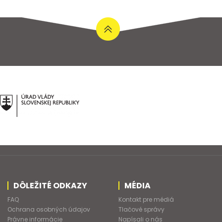
DÔLEŽITÉ ODKAZY
MÉDIA
FAQ
Kontakt pre médiá
Ochrana osobných údajov
Tlačové správy
Právne informácie
Napísali o nás