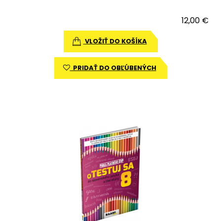
12,00 €
VLOŽIŤ DO KOŠÍKA
PRIDAŤ DO OBĽÚBENÝCH