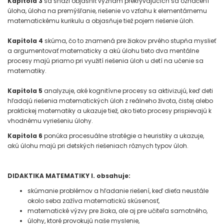
Kapitola 3
sa snaží objasniť význam prekrývajúcich sa označení
úloha, úloha na premýšľanie, riešenie vo vzťahu k elementárnemu
matematickému kurikulu a objasňuje tiež pojem riešenie úloh.
Kapitola 4
skúma, čo to znamená pre žiakov prvého stupňa myslieť
a argumentovať matematicky a akú úlohu tieto dva mentálne
procesy majú priamo pri využití riešenia úloh u detí na učenie sa
matematiky.
Kapitola 5
analyzuje, aké kognitívne procesy sa aktivizujú, keď deti
hľadajú riešenia matematických úloh z reálneho života, čistej alebo
praktickej matematiky a ukazuje tiež, ako tieto procesy prispievajú k
vhodnému vyriešeniu úlohy.
Kapitola 6
ponúka procesuálne stratégie a heuristiky a ukazuje,
akú úlohu majú pri detských riešeniach rôznych typov úloh.
DIDAKTIKA MATEMATIKY I. obsahuje:
skúmanie problémov a hľadanie riešení, keď dieťa neustále
okolo seba zažíva matematickú skúsenosť,
matematické výzvy pre žiaka, ale aj pre učiteľa samotného,
úlohy, ktoré provokujú naše myslenie,