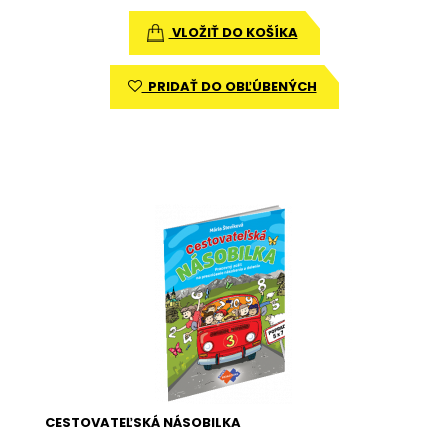
VLOŽIŤ DO KOŠÍKA
PRIDAŤ DO OBĽÚBENÝCH
CESTOVATEĽSKÁ NÁSOBILKA