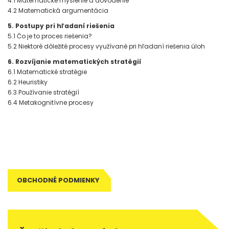
4.1 Matematické myslenie a dôvodenie
4.2 Matematická argumentácia
5. Postupy pri hľadaní riešenia
5.1 Čo je to proces riešenia?
5.2 Niektoré dôležité procesy využívané pri hľadaní riešenia úloh
6. Rozvíjanie matematických stratégií
6.1 Matematické stratégie
6.2 Heuristiky
6.3 Používanie stratégií
6.4 Metakognitívne procesy
Tagy: metodická príručka, metodika, metodické poznámky, príručka
pre učiteľa, poznámky pre učiteľa, zošit pre učiteľa, pre učiteľa,
príručka učiteľa, metodika výučby, didaktika
OBCHODNÉ PODMIENKY