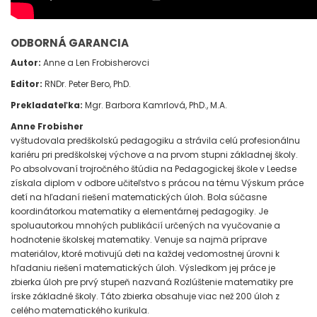
ODBORNÁ GARANCIA
Autor:
Anne a Len Frobisherovci
Editor:
RNDr. Peter Bero, PhD.
Prekladateľka:
Mgr. Barbora Kamrlová, PhD., M.A.
Anne Frobisher
vyštudovala predškolskú pedagogiku a strávila celú profesionálnu
kariéru pri predškolskej
výchove a na prvom stupni základnej školy.
Po absolvovaní trojročného štúdia na Pedagogickej
škole v Leedse
získala diplom v odbore učiteľstvo s prácou na tému Výskum práce
detí na hľadaní
riešení matematických úloh. Bola súčasne
koordinátorkou matematiky a elementárnej pedagogiky. Je
spoluautorkou mnohých publikácií určených na vyučovanie a
hodnotenie školskej matematiky. Venuje
sa najmä príprave
materiálov, ktoré motivujú deti na každej vedomostnej úrovni k
hľadaniu riešení matematických úloh. Výsledkom jej práce je
zbierka úloh pre prvý stupeň nazvaná Rozlúštenie matematiky
pre
írske základné školy. Táto zbierka obsahuje viac než 200 úloh z
celého matematického kurikula.