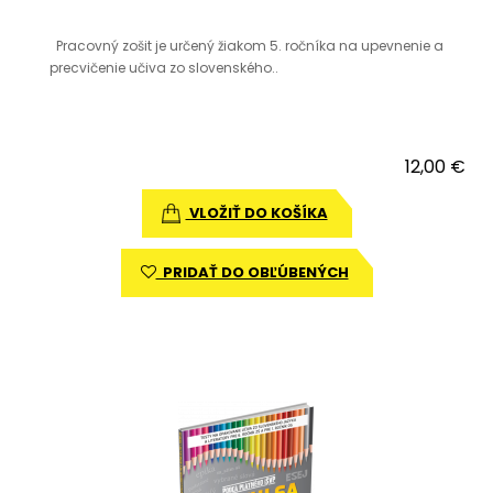
Pracovný zošit je určený žiakom 5. ročníka na upevnenie a
precvičenie učiva zo slovenského..
12,00 €
VLOŽIŤ DO KOŠÍKA
PRIDAŤ DO OBĽÚBENÝCH