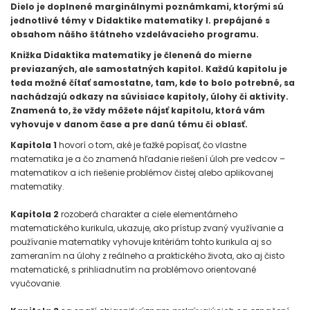
Dielo je doplnené marginálnymi poznámkami, ktorými sú
jednotlivé témy v Didaktike matematiky I. prepájané s
obsahom nášho štátneho vzdelávacieho programu.
Knižka Didaktika matematiky je členená do mierne
previazaných, ale samostatných kapitol. Každú kapitolu je
teda možné čítať samostatne, tam, kde to bolo potrebné, sa
nachádzajú odkazy na súvisiace kapitoly, úlohy či aktivity.
Znamená to, že vždy môžete nájsť kapitolu, ktorá vám
vyhovuje v danom čase a pre danú tému či oblasť.
Kapitola 1
hovorí o tom, aké je ťažké popísať, čo vlastne
matematika je a čo znamená hľadanie riešení úloh pre vedcov –
matematikov a ich riešenie problémov čistej alebo aplikovanej
matematiky.
Kapitola 2
rozoberá charakter a ciele elementárneho
matematického kurikula, ukazuje, ako prístup zvaný využívanie a
používanie matematiky vyhovuje kritériám tohto kurikula aj so
zameraním na úlohy z reálneho a praktického života, ako aj čisto
matematické, s prihliadnutím na problémovo orientované
vyučovanie.