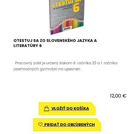
OTESTUJ SA ZO SLOVENSKÉHO JAZYKA A
LITERATÚRY 6
Pracovný zošit je určený žiakom 6. ročníka ZŠ a 1. ročníka
osemročných gymnázií na upevnen..
12,00 €
VLOŽIŤ DO KOŠÍKA
PRIDAŤ DO OBĽÚBENÝCH