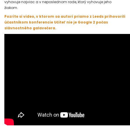
vyhovuje najviac a v neposlednom rade, ktorý vyhovuje jeho
žiakom.
Pozrite si video, v ktorom sa autori priamo z Leeds prihovorili
účastníkom konferencie Učiteľ nie je Google 2 počas
slávnostného galavečera.