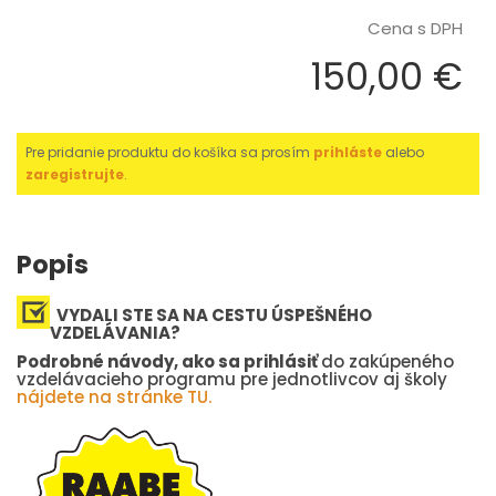
Cena s DPH
150,00 €
Pre pridanie produktu do košíka sa prosím
prihláste
alebo
zaregistrujte
.
Popis
VYDALI STE SA NA CESTU ÚSPEŠNÉHO
VZDELÁVANIA?
Podrobné návody, ako sa prihlásiť
do zakúpeného
vzdelávacieho programu pre jednotlivcov aj školy
nájdete na stránke TU.