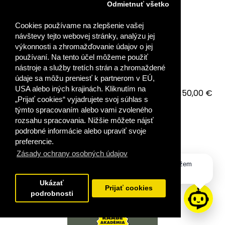
SEBAREGULÁCIA, SEBAKONTROLA A UČENIE
Odmietnuť všetko
Cookies používame na zlepšenie vašej
návštevy tejto webovej stránky, analýzu jej
VYDALI STE SA NA CESTU ÚSPEŠNÉHO VZDELÁVANIA?
výkonnosti a zhromažďovanie údajov o jej
Podrobné návody, ako sa prihlásiť do zakúpen..
používaní. Na tento účel môžeme použiť
nástroje a služby tretích strán a zhromaždené
údaje sa môžu preniesť k partnerom v EÚ,
USA alebo iných krajinách. Kliknutím na
150,00 €
„Prijať cookies“ vyjadrujete svoj súhlas s
týmto spracovaním alebo vami zvoleného
VLOŽIŤ DO KOŠÍKA
rozsahu spracovania. Nižšie môžete nájsť
podrobné informácie alebo upraviť svoje
PRIDAŤ DO OBĽÚBENÝCH
preferencie.
Zásady ochrany osobných údajov
Dobrý deň, ako vám môžem
pomôcť?
Ukázať
Prijať cookies
podrobnosti