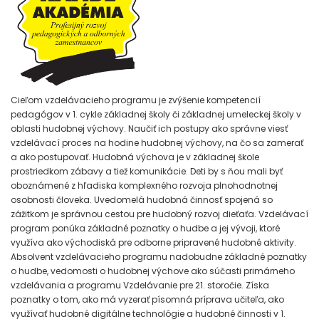
Cieľom vzdelávacieho programu je zvýšenie kompetencií
pedagógov v 1. cykle základnej školy či základnej umeleckej školy v
oblasti hudobnej výchovy. Naučiť ich postupy ako správne viesť
vzdelávací proces na hodine hudobnej výchovy, na čo sa zamerať
a ako postupovať. Hudobná výchova je v základnej škole
prostriedkom zábavy a tiež komunikácie. Deti by s ňou mali byť
oboznámené z hľadiska komplexného rozvoja plnohodnotnej
osobnosti človeka. Uvedomelá hudobná činnosť spojená so
zážitkom je správnou cestou pre hudobný rozvoj dieťaťa. Vzdelávací
program ponúka základné poznatky o hudbe a jej vývoji, ktoré
využíva ako východiská pre odborne pripravené hudobné aktivity.
Absolvent vzdelávacieho programu nadobudne základné poznatky
o hudbe, vedomosti o hudobnej výchove ako súčasti primárneho
vzdelávania a programu Vzdelávanie pre 21. storočie. Získa
poznatky o tom, ako má vyzerať písomná príprava učiteľa, ako
využívať hudobné digitálne technológie a hudobné činnosti v 1.