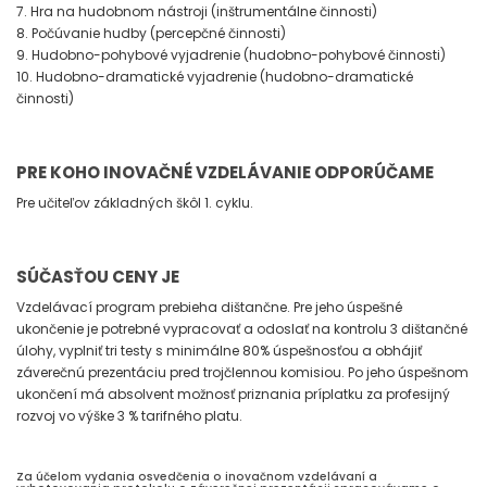
7. Hra na hudobnom nástroji (inštrumentálne činnosti)
8. Počúvanie hudby (percepčné činnosti)
9. Hudobno-pohybové vyjadrenie (hudobno-pohybové činnosti)
10. Hudobno-dramatické vyjadrenie (hudobno-dramatické
činnosti)
PRE KOHO INOVAČNÉ VZDELÁVANIE ODPORÚČAME
Pre učiteľov základných škôl 1. cyklu.
SÚČASŤOU CENY JE
Vzdelávací program prebieha dištančne. Pre jeho úspešné
ukončenie je potrebné vypracovať a odoslať na kontrolu 3 dištančné
úlohy, vyplniť tri testy s minimálne 80% úspešnosťou a obhájiť
záverečnú prezentáciu pred trojčlennou komisiou. Po jeho úspešnom
ukončení má absolvent možnosť priznania príplatku za profesijný
rozvoj vo výške 3 % tarifného platu.
Za účelom vydania osvedčenia o inovačnom vzdelávaní a