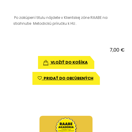
Po zakúpení titulu nájdete v Klientskej zóne RAABE na
stiahnutie Metodickú príručku k HU..
7,00 €
VLOŽIŤ DO KOŠÍKA
PRIDAŤ DO OBĽÚBENÝCH