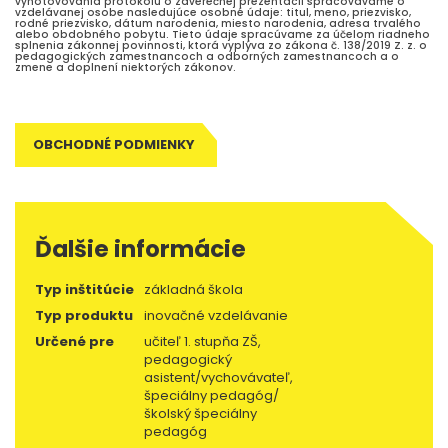
vyhotovovania protokolu o záverečnej prezentácii spracovávame o
vzdelávanej osobe nasledujúce osobné údaje: titul, meno, priezvisko,
rodné priezvisko, dátum narodenia, miesto narodenia, adresa trvalého
alebo obdobného pobytu. Tieto údaje spracúvame za účelom riadneho
splnenia zákonnej povinnosti, ktorá vyplýva zo zákona č. 138/2019 Z. z. o
pedagogických zamestnancoch a odborných zamestnancoch a o
zmene a doplnení niektorých zákonov.
OBCHODNÉ PODMIENKY
Ďalšie informácie
Typ inštitúcie
základná škola
Typ produktu
inovačné vzdelávanie
Určené pre
učiteľ 1. stupňa ZŠ,
pedagogický
asistent/vychovávateľ,
špeciálny pedagóg/
školský špeciálny
pedagóg