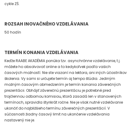
cykle ZŠ.
ROZSAH INOVAČNÉHO VZDELÁVANIA
50 hodín
TERMÍN KONANIA VZDELÁVANIA
Keďže RAABE AKADÉMIA ponúka tzv. asynchrónne vzdelávanie, t.j.
môžete ho absolvovať online a to kedykoľvek podľa vašich
časových možností. Nie ste viazaní na lektora, ani iných účastníkov
školenia. Vy sami si určujete termín aj tempo štúdia. Jediným
možným časovým obmedzením je termín konania záverečných
prezentácii. Obhájiť záverečnú prezentáciu je potrebné pred
trojčlennou odbornou komisiou, ktorá zasadá len v stanovených
termínoch, spravidla štyrikrát ročne. Nie je však nutné vzdelávanie
ukončiť do najbližšieho termínu záverečných prezentácií. V
súčasnosti žiadny časový limit na ukončenie vzdelávania
nastavený nie je.