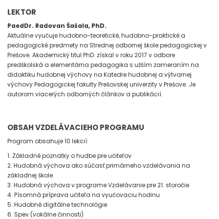
LEKTOR
PaedDr. Radovan Šašala, PhD.
Aktuálne vyučuje hudobno-teoretické, hudobno-praktické a
pedagogické predmety na Strednej odbornej škole pedagogickej v
Prešove. Akademický titul PhD. získal v roku 2017 v odbore
predškolská a elementárna pedagogika s užším zameraním na
didaktiku hudobnej výchovy na Katedre hudobnej a výtvarnej
výchovy Pedagogickej fakulty Prešovskej univerzity v Prešove. Je
autorom viacerých odborných článkov a publikácií.
OBSAH VZDELÁVACIEHO PROGRAMU
Program obsahuje 10 lekcií:
1. Základné poznatky o hudbe pre učiteľov
2. Hudobná výchova ako súčasť primárneho vzdelávania na
základnej škole
3. Hudobná výchova v programe Vzdelávanie pre 21. storočie
4. Písomná príprava učiteľa na vyučovaciu hodinu
5. Hudobné digitálne technológie
6. Spev (vokálne činnosti)