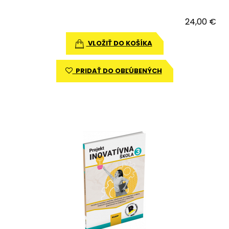
24,00 €
VLOŽIŤ DO KOŠÍKA
PRIDAŤ DO OBĽÚBENÝCH