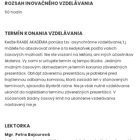
ROZSAH INOVAČNÉHO VZDELÁVANIA
50 hodín
TERMÍN KONANIA VZDELÁVANIA
Keďže RAABE AKADÉMIA ponúka tzv. asynchrónne vzdelávanie, t.j.
môžete ho absolvovať online a to kedykoľvek podľa vašich
časových možností. Nie ste viazaní na lektora, ani iných účastníkov
školenia. Vy sami si určujete termín aj tempo štúdia. Jediným
možným časovým obmedzením je termín konania záverečných
prezentácii. Obhájiť záverečnú prezentáciu je potrebné pred
trojčlennou odbornou komisiou, ktorá zasadá len v stanovených
termínoch, spravidla štyrikrát ročne. Nie je však nutné vzdelávanie
ukončiť do najbližšieho termínu záverečných prezentácií. V
súčasnosti žiadny časový limit na ukončenie vzdelávania
nastavený nie je.
LEKTORKA
Mgr. Petra Bajcurová