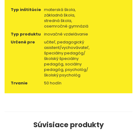
Typ inštitúcie
materská škola,
základná škola,
stredná škola,
osemročné gymnáziá
Typ produktu
inovačné vzdelávanie
Určené pre
učiteľ, pedagogický
asistent/vychovávateľ,
špeciálny pedagóg/
školský špeciálny
pedagóg, sociálny
pedagóg, psychológ/
školský psychológ
Trvanie
50 hodín
Súvisiace produkty