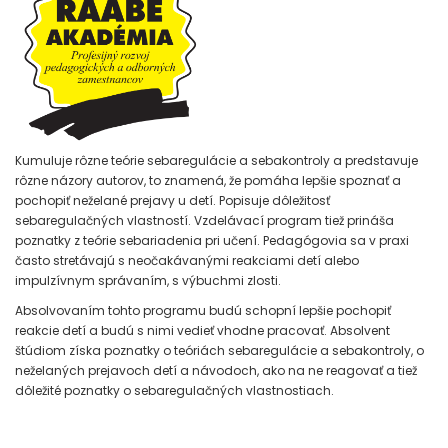
Kumuluje rôzne teórie sebaregulácie a sebakontroly a predstavuje
rôzne názory autorov, to znamená, že pomáha lepšie spoznať a
pochopiť neželané prejavy u detí. Popisuje dôležitosť
sebaregulačných vlastností. Vzdelávací program tiež prináša
poznatky z teórie sebariadenia pri učení. Pedagógovia sa v praxi
často stretávajú s neočakávanými reakciami detí alebo
impulzívnym správaním, s výbuchmi zlosti.
Absolvovaním tohto programu budú schopní lepšie pochopiť
reakcie detí a budú s nimi vedieť vhodne pracovať. Absolvent
štúdiom získa poznatky o teóriách sebaregulácie a sebakontroly, o
neželaných prejavoch detí a návodoch, ako na ne reagovať a tiež
dôležité poznatky o sebaregulačných vlastnostiach.