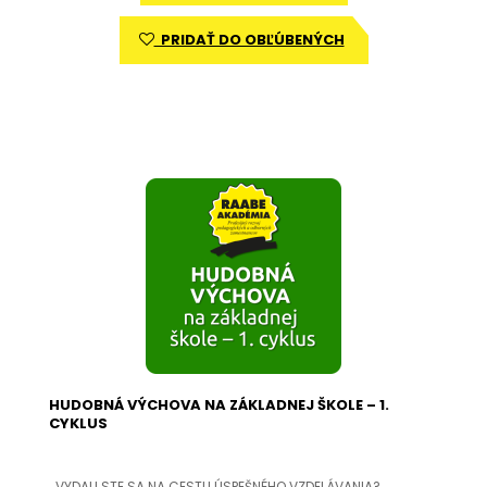
PRIDAŤ DO OBĽÚBENÝCH
HUDOBNÁ VÝCHOVA NA ZÁKLADNEJ ŠKOLE – 1.
CYKLUS
VYDALI STE SA NA CESTU ÚSPEŠNÉHO VZDELÁVANIA?