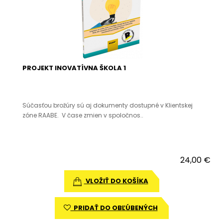
PROJEKT INOVATÍVNA ŠKOLA 1
Súčasťou brožúry sú aj dokumenty dostupné v Klientskej
zóne RAABE. V čase zmien v spoločnos..
24,00 €
VLOŽIŤ DO KOŠÍKA
PRIDAŤ DO OBĽÚBENÝCH