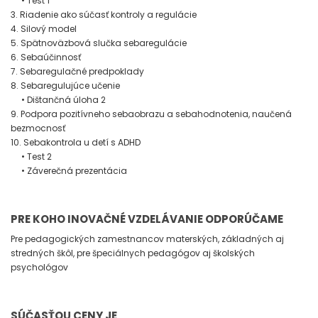
• Test 1
3. Riadenie ako súčasť kontroly a regulácie
4. Silový model
5. Spätnoväzbová slučka sebaregulácie
6. Sebaúčinnosť
7. Sebaregulačné predpoklady
8. Sebaregulujúce učenie
• Dištančná úloha 2
9. Podpora pozitívneho sebaobrazu a sebahodnotenia, naučená
bezmocnosť
10. Sebakontrola u detí s ADHD
• Test 2
• Záverečná prezentácia
PRE KOHO INOVAČNÉ VZDELÁVANIE ODPORÚČAME
Pre pedagogických zamestnancov materských, základných aj
stredných škôl, pre špeciálnych pedagógov aj školských
psychológov
SÚČASŤOU CENY JE