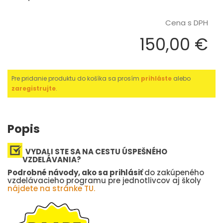
Cena s DPH
150,00 €
Pre pridanie produktu do košíka sa prosím
prihláste
alebo
zaregistrujte
.
Popis
VYDALI STE SA NA CESTU ÚSPEŠNÉHO
VZDELÁVANIA?
Podrobné návody, ako sa prihlásiť
do zakúpeného
vzdelávacieho programu pre jednotlivcov aj školy
nájdete na stránke TU.