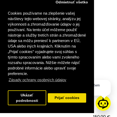
Odmietnuť všetko
Cookies používame na zlepšenie vašej
návštevy tejto webovej stránky, analýzu jej
výkonnosti a zhromažďovanie údajov o jej
používaní. Na tento účel môžeme použiť
nástroje a služby tretích strán a zhromaždené
údaje sa môžu preniesť k partnerom v EÚ,
USA alebo iných krajinách. Kliknutím na
„Prijať cookies“ vyjadrujete svoj súhlas s
týmto spracovaním alebo vami zvoleného
rozsahu spracovania. Nižšie môžete nájsť
podrobné informácie alebo upraviť svoje
TVORBA NELINEÁRNYCH PREZENTÁCIÍ V
POWERPOINTE
preferencie.
Zásady ochrany osobných údajov
Dobrý deň, ako vám môžem
VYDALI STE SA NA CESTU ÚSPEŠNÉHO VZDELÁVANIA?
pomôcť?
Podrobné návody, ako sa prihlásiť do zakúpen..
Ukázať
Prijať cookies
podrobnosti
150,00 €