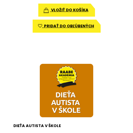
VLOŽIŤ DO KOŠÍKA
PRIDAŤ DO OBĽÚBENÝCH
DIEŤA AUTISTA V ŠKOLE