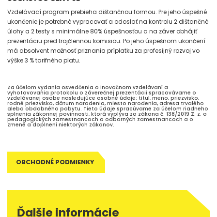
Vzdelávací program prebieha dištančnou formou. Pre jeho úspešné
ukončenie je potrebné vypracovať a odoslať na kontrolu 2 dištančné
úlohy a 2 testy s minimálne 80% úspešnosťou a na záver obhájiť
prezentáciu pred trojčlennou komisiou. Po jeho úspešnom ukončení
má absolvent možnosť priznania príplatku za profesijný rozvoj vo
výške 3 % tarifného platu.
Za účelom vydania osvedčenia o inovačnom vzdelávaní a
vyhotovovania protokolu o záverečnej prezentácii spracovávame o
vzdelávanej osobe nasledujúce osobné údaje: titul, meno, priezvisko,
rodné priezvisko, dátum narodenia, miesto narodenia, adresa trvalého
alebo obdobného pobytu. Tieto údaje spracúvame za účelom riadneho
splnenia zákonnej povinnosti, ktorá vyplýva zo zákona č. 138/2019 Z. z. o
pedagogických zamestnancoch a odborných zamestnancoch a o
zmene a doplnení niektorých zákonov.
OBCHODNÉ PODMIENKY
Ďalšie informácie