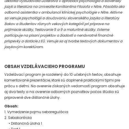
Lektorka vyštudovala učiteľstvo v aprobácii psychológia a slovenský
jazyk a literatúra na Univerzite Konštantína Filozofa v Nitre. Pôsobila ako
odborná asistentka v ambulancii klinickej psychológie v Nitre. Aktívne
sa venuje psychológii a doučovaniu slovenského jazyka a literatúry
žiakov a študentov rôznych vekových kategórií pri príprave na
prijímacie skúšky, Testovanie 5 a 9 a maturitné skúšky. Externe
participuje na písaní projektov a žiadostí o nenávratné finančné
príspevky a dotácie z EÚ. Venuje sa aj tvorbe textových dokumentov a
jazykovým korektúram.
OBSAH VZDELÁVACIEHO PROGRAMU
Vzdelávací program je rozdelený do 10 učebných textov, obsahuje
komentované prezentácie, ktoré sú doplnené praktickými tipmi pre
prácu s deťmi. Na overenie získaných vedomostí program obsahuje
aj dva testy a na overenie odborných poznatkov počas štúdia sú
pripravené dve dištančné úlohy.
Obsah:
1. Vymedzenie pojmu sebaregulácia
2. Sebakontrola
• Dištančná úloha 1