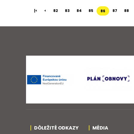
|<
<
82
83
84
85
87
88
86
DÔLEŽITÉ ODKAZY
MÉDIA