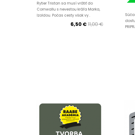
Rytier Tristan sa musí vrátiť do
Cornwallu s nevestou kráľa Marka,
Súčas
Izoldou. Počas cesty však vy..
dostu
6,50 €
11,00 €
PRIPR