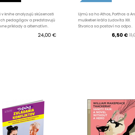
i v knihe analyzujú skúsenosti
Ujmú sa ho Athos, Porthos a Ar
ých pedagógov a predstavujú
mušketieri kráľa Ľudovíta XIII.
ívne príklady a alternatívn..
Štvorica sa postaví na odpo..
24,00 €
6,50 €
11