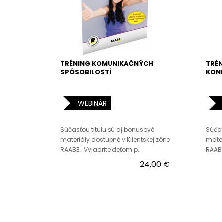
TRÉNING KOMUNIKAČNÝCH
TRÉN
SPÔSOBILOSTÍ
KON
WEBINÁR
Súčasťou titulu sú aj bonusové
Súčas
materiály dostupné v Klientskej zóne
mater
RAABE. Vyjadrite deťom p..
RAABE
24,00 €