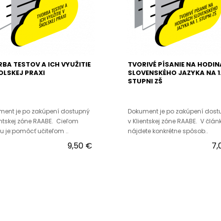
BA TESTOV A ICH VYUŽITIE
TVORIVÉ PÍSANIE NA HODI
OLSKEJ PRAXI
SLOVENSKÉHO JAZYKA NA 1
STUPNI ZŠ
ment je po zakúpení dostupný
Dokument je po zakúpení dost
entskej zóne RAABE. Cieľom
v Klientskej zóne RAABE. V člán
u je:pomôcť učiteľom ..
nájdete konkrétne spôsob..
9,50 €
7,