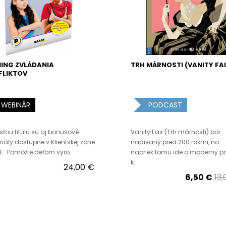
ING ZVLÁDANIA
TRH MÁRNOSTI (VANITY FAI
FLIKTOV
WEBINÁR
PODCAST
ťou titulu sú aj bonusové
Vanity Fair (Trh márnosti) bol
iály dostupné v Klientskej zóne
napísaný pred 200 rokmi, no
. Pomôžte deťom vyro..
napriek tomu ide o moderný pr
k..
24,00 €
6,50 €
13