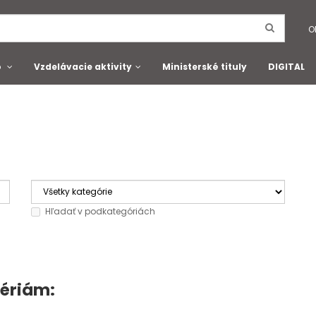
O
o
Vzdelávacie aktivity
Ministerské tituly
DIGITAL
Hľadať v podkategóriách
tériám: