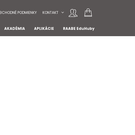
BCHODNÉ PODMIENKY
KONTAKT
AKADÉMIA
APLIKÁCIE
RAABE EduHuby