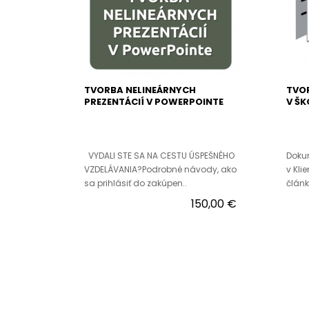
TVORBA NELINEÁRNYCH
TVOR
PREZENTÁCIÍ V POWERPOINTE
V ŠK
VYDALI STE SA NA CESTU ÚSPEŠNÉHO
Doku
VZDELÁVANIA?Podrobné návody, ako
v Kli
sa prihlásiť do zakúpen..
článk
150,00 €