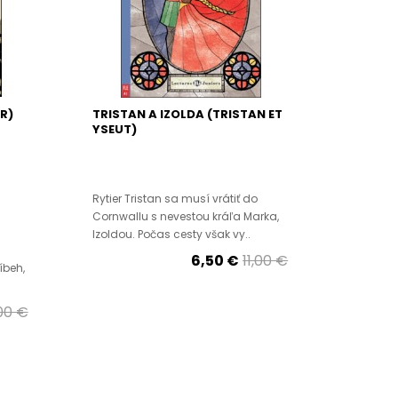
R)
TRISTAN A IZOLDA (TRISTAN ET
YSEUT)
Rytier Tristan sa musí vrátiť do
Cornwallu s nevestou kráľa Marka,
Izoldou. Počas cesty však vy..
6,50 €
11,00 €
íbeh,
,00 €