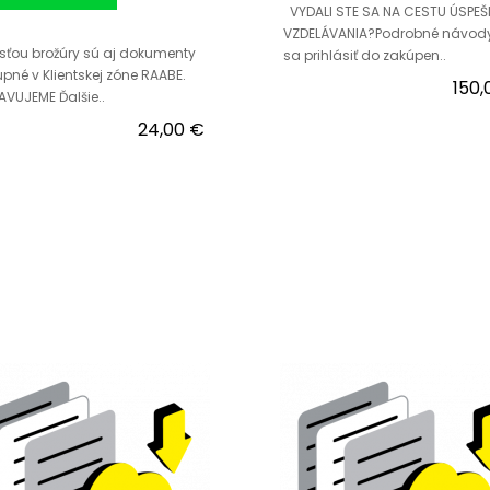
VYDALI STE SA NA CESTU ÚSPE
VZDELÁVANIA?Podrobné návody
ťou brožúry sú aj dokumenty
sa prihlásiť do zakúpen..
pné v Klientskej zóne RAABE.
150,
AVUJEME Ďalšie..
24,00 €