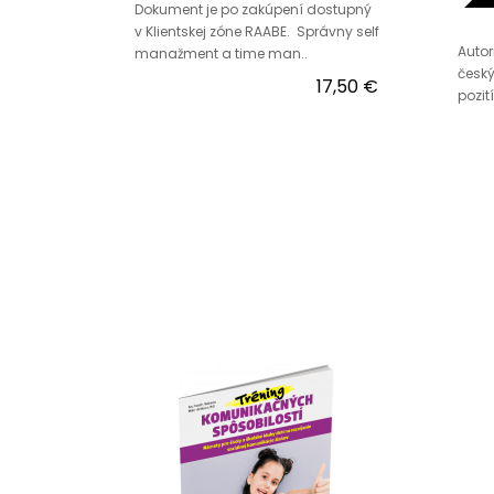
Dokument je po zakúpení dostupný
v Klientskej zóne RAABE. Správny self
Autor
manažment a time man..
česk
17,50 €
pozit