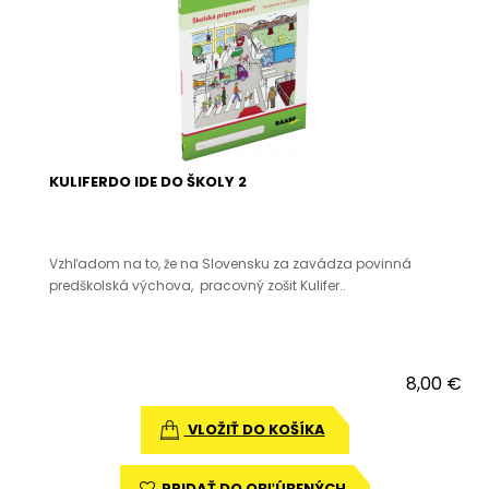
KULIFERDO IDE DO ŠKOLY 2
Vzhľadom na to, že na Slovensku za zavádza povinná
predškolská výchova, pracovný zošit Kulifer..
8,00 €
VLOŽIŤ DO KOŠÍKA
PRIDAŤ DO OBĽÚBENÝCH