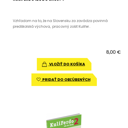
Vzhľadom na to, že na Slovensku za zavádza povinná
predškolská výchova, pracovný zošit Kulifer..
8,00 €
VLOŽIŤ DO KOŠÍKA
PRIDAŤ DO OBĽÚBENÝCH