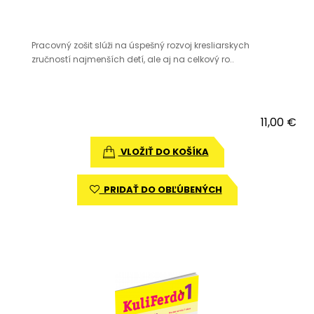
Pracovný zošit slúži na úspešný rozvoj kresliarskych
zručností najmenších detí, ale aj na celkový ro..
11,00 €
VLOŽIŤ DO KOŠÍKA
PRIDAŤ DO OBĽÚBENÝCH