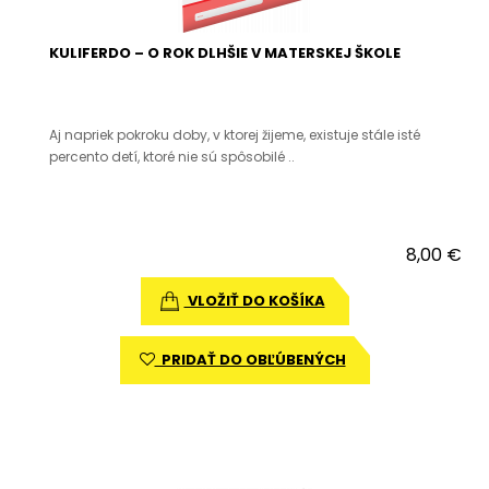
KULIFERDO – O ROK DLHŠIE V MATERSKEJ ŠKOLE
Aj napriek pokroku doby, v ktorej žijeme, existuje stále isté
percento detí, ktoré nie sú spôsobilé ..
8,00 €
VLOŽIŤ DO KOŠÍKA
PRIDAŤ DO OBĽÚBENÝCH