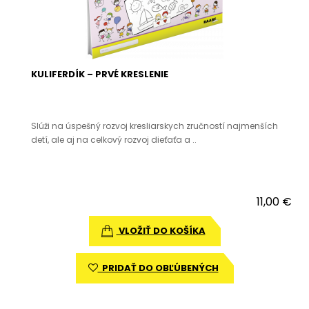
KULIFERDÍK – PRVÉ KRESLENIE
Slúži na úspešný rozvoj kresliarskych zručností najmenších
detí, ale aj na celkový rozvoj dieťaťa a ..
11,00 €
VLOŽIŤ DO KOŠÍKA
PRIDAŤ DO OBĽÚBENÝCH