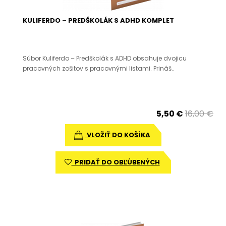
KULIFERDO – PREDŠKOLÁK S ADHD KOMPLET
Súbor Kuliferdo – Predškolák s ADHD obsahuje dvojicu
pracovných zošitov s pracovnými listami. Prináš..
5,50 €
16,00 €
VLOŽIŤ DO KOŠÍKA
PRIDAŤ DO OBĽÚBENÝCH