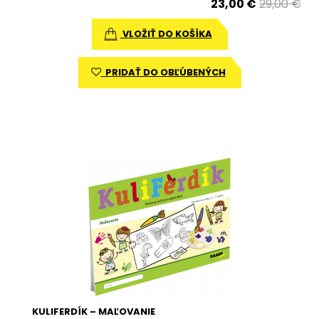
23,00 €
29,00 €
VLOŽIŤ DO KOŠÍKA
PRIDAŤ DO OBĽÚBENÝCH
KULIFERDÍK – MAĽOVANIE