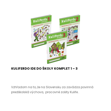
KULIFERDO IDE DO ŠKOLY KOMPLET 1 – 3
Vzhľadom na to, že na Slovensku za zavádza povinná
predškolská výchova, pracovné zošity Kulife..