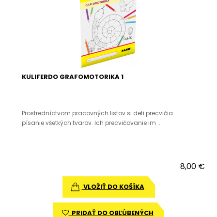
KULIFERDO GRAFOMOTORIKA 1
Prostredníctvom pracovných listov si deti precvičia
písanie všetkých tvarov. Ich precvičovanie im ..
8,00 €
VLOŽIŤ DO KOŠÍKA
PRIDAŤ DO OBĽÚBENÝCH