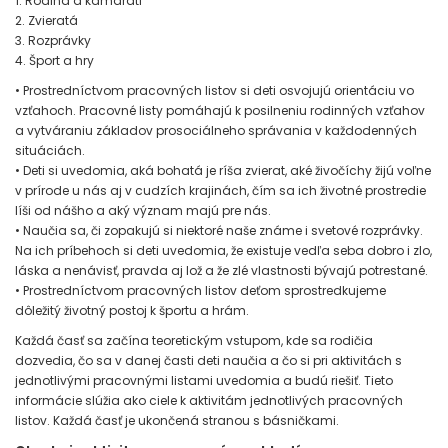
1. Rodina a kamaráti
2. Zvieratá
3. Rozprávky
4. Šport a hry
• Prostredníctvom pracovných listov si deti osvojujú orientáciu vo
vzťahoch. Pracovné listy pomáhajú k posilneniu rodinných vzťahov
a vytváraniu základov prosociálneho správania v každodenných
situáciách.
• Deti si uvedomia, aká bohatá je ríša zvierat, aké živočíchy žijú voľne
v prírode u nás aj v cudzích krajinách, čím sa ich životné prostredie
líši od nášho a aký význam majú pre nás.
• Naučia sa, či zopakujú si niektoré naše známe i svetové rozprávky.
Na ich príbehoch si deti uvedomia, že existuje vedľa seba dobro i zlo,
láska a nenávisť, pravda aj lož a že zlé vlastnosti bývajú potrestané.
• Prostredníctvom pracovných listov deťom sprostredkujeme
dôležitý životný postoj k športu a hrám.
Každá časť sa začína teoretickým vstupom, kde sa rodičia
dozvedia, čo sa v danej časti deti naučia a čo si pri aktivitách s
jednotlivými pracovnými listami uvedomia a budú riešiť. Tieto
informácie slúžia ako ciele k aktivitám jednotlivých pracovných
listov. Každá časť je ukončená stranou s básničkami.