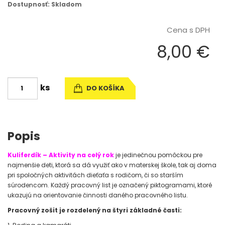
Dostupnosť: Skladom
Cena s DPH
8,00 €
ks
DO KOŠÍKA
Popis
Kuliferdík – Aktivity na celý rok
je jedinečnou pomôckou pre
najmenšie deti, ktorá sa dá využiť ako v materskej škole, tak aj doma
pri spoločných aktivitách dieťaťa s rodičom, či so starším
súrodencom. Každý pracovný list je označený piktogramami, ktoré
ukazujú na orientovanie činnosti daného pracovného listu.
Pracovný zošit je rozdelený na štyri základné časti: