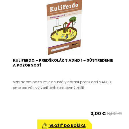
KULIFERDO – PREDŠKOLÁK S ADHD 1 – SÚSTREDENIE
A POZORNOSŤ
Vzhľadom na to, že je neustály nárast počtu detí s ADHD,
sme pre vás vytvoril tento pracovný zošit. ..
3,00 €
8,00 €
VLOŽIŤ DO KOŠÍKA