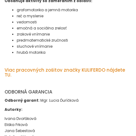
Obsahuje aktivity so zameraním z oblastí:
grafomotorika a jemná motorika
reč a myslenie
vedomosti
emočná a sociálna zrelosť
zrakové vnímanie
predmatematické zručnosti
sluchové vnímanie
hrubá motorika
Viac pracovných zošitov značky KULIFERDO nájdete
TU.
ODBORNÁ GARANCIA
Odborný garant:
Mgr. Lucia Ďuríčková
Autorky:
Ivana Dvořáková
Eliška Frková
Jana Šebestová