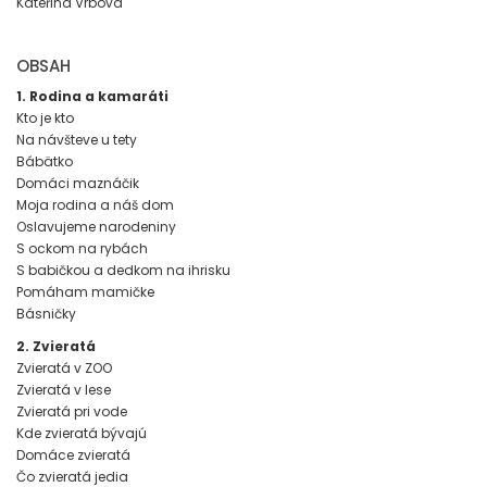
Kateřina Vrbová
OBSAH
1. Rodina a kamaráti
Kto je kto
Na návšteve u tety
Bábätko
Domáci maznáčik
Moja rodina a náš dom
Oslavujeme narodeniny
S ockom na rybách
S babičkou a dedkom na ihrisku
Pomáham mamičke
Básničky
2. Zvieratá
Zvieratá v ZOO
Zvieratá v lese
Zvieratá pri vode
Kde zvieratá bývajú
Domáce zvieratá
Čo zvieratá jedia