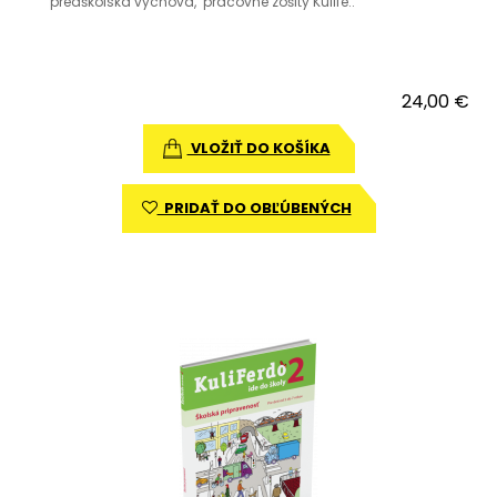
predškolská výchova, pracovné zošity Kulife..
24,00 €
VLOŽIŤ DO KOŠÍKA
PRIDAŤ DO OBĽÚBENÝCH