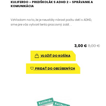
KULIFERDO – PREDŠKOLÁK S ADHD 2 – SPRÁVANIE A
KOMUNIKÁCIA
Vzhľadom na to, že je neustály nárast počtu detí s ADHD,
sme pre vás vytvoril tento pracovný zošit. ..
3,00 €
8,00 €
VLOŽIŤ DO KOŠÍKA
PRIDAŤ DO OBĽÚBENÝCH