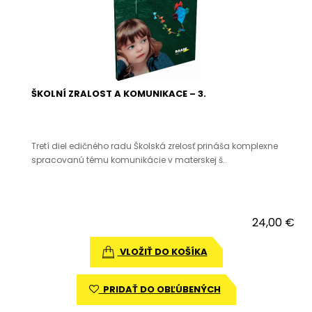
ŠKOLNÍ ZRALOST A KOMUNIKACE – 3.
Tretí diel edičného radu Školská zrelosť prináša komplexne
spracovanú tému komunikácie v materskej š..
24,00 €
VLOŽIŤ DO KOŠÍKA
PRIDAŤ DO OBĽÚBENÝCH