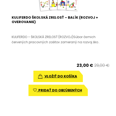
KULIFERDO ŠKOLSKÁ ZRELOSŤ – BALÍK (ROZVOJ +
OVEROVANIE)
KULIFERDO – ŠKOLSKÁ ZRELOSŤ (ROZVOJ)Súbor ôsmich
červených pracovných zošitov zameraný na rozvoj ško..
23,00 €
29,00 €
VLOŽIŤ DO KOŠÍKA
PRIDAŤ DO OBĽÚBENÝCH