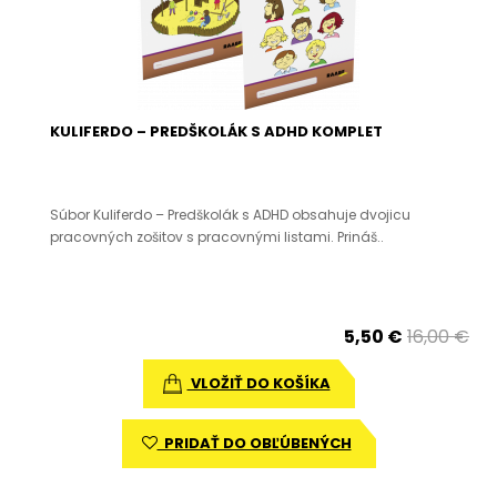
KULIFERDO – PREDŠKOLÁK S ADHD KOMPLET
Súbor Kuliferdo – Predškolák s ADHD obsahuje dvojicu
pracovných zošitov s pracovnými listami. Prináš..
5,50 €
16,00 €
VLOŽIŤ DO KOŠÍKA
PRIDAŤ DO OBĽÚBENÝCH