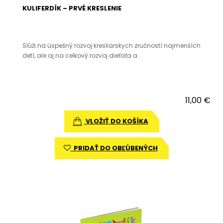
KULIFERDÍK – PRVÉ KRESLENIE
Slúži na úspešný rozvoj kresliarskych zručností najmenších
detí, ale aj na celkový rozvoj dieťaťa a ..
11,00 €
VLOŽIŤ DO KOŠÍKA
PRIDAŤ DO OBĽÚBENÝCH