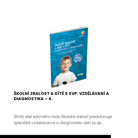
ŠKOLNÍ ZRALOST A DÍTĚ S SVP: VZDĚLÁVANÍ A
DIAGNOSTIKA – 4.
Štvrtý diel edičného radu Školská zrelosť predstavuje
špecifiká vzdelávania a diagnostiky detí so šp..