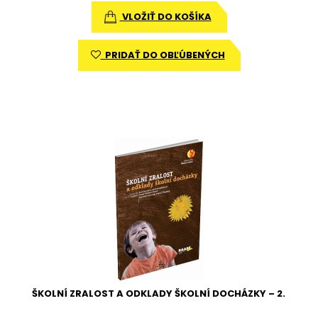
VLOŽIŤ DO KOŠÍKA
PRIDAŤ DO OBĽÚBENÝCH
ŠKOLNÍ ZRALOST A ODKLADY ŠKOLNÍ DOCHÁZKY – 2.