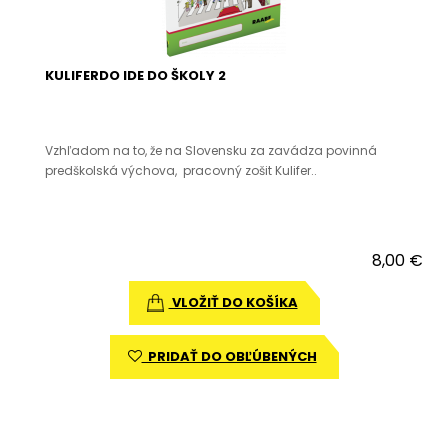
KULIFERDO IDE DO ŠKOLY 2
Vzhľadom na to, že na Slovensku za zavádza povinná
predškolská výchova, pracovný zošit Kulifer..
8,00 €
VLOŽIŤ DO KOŠÍKA
PRIDAŤ DO OBĽÚBENÝCH