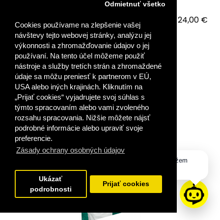
Odmietnuť všetko
24,00 €
Cookies používame na zlepšenie vašej
návštevy tejto webovej stránky, analýzu jej
VLOŽIŤ DO KOŠÍKA
výkonnosti a zhromažďovanie údajov o jej
používaní. Na tento účel môžeme použiť
nástroje a služby tretích strán a zhromaždené
PRIDAŤ DO OBĽÚBENÝCH
údaje sa môžu preniesť k partnerom v EÚ,
USA alebo iných krajinách. Kliknutím na
„Prijať cookies“ vyjadrujete svoj súhlas s
týmto spracovaním alebo vami zvoleného
rozsahu spracovania. Nižšie môžete nájsť
podrobné informácie alebo upraviť svoje
preferencie.
Zásady ochrany osobných údajov
Dobrý deň, ako vám môžem
pomôcť?
Ukázať
Prijať cookies
podrobnosti