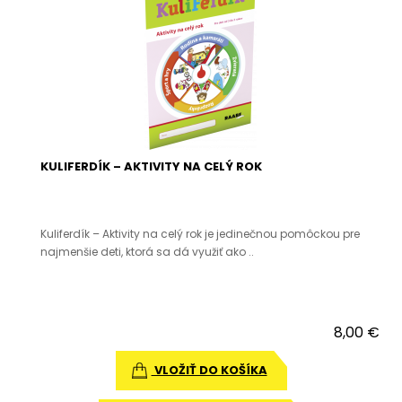
KULIFERDÍK – AKTIVITY NA CELÝ ROK
Kuliferdík – Aktivity na celý rok je jedinečnou pomôckou pre
najmenšie deti, ktorá sa dá využiť ako ..
8,00 €
VLOŽIŤ DO KOŠÍKA