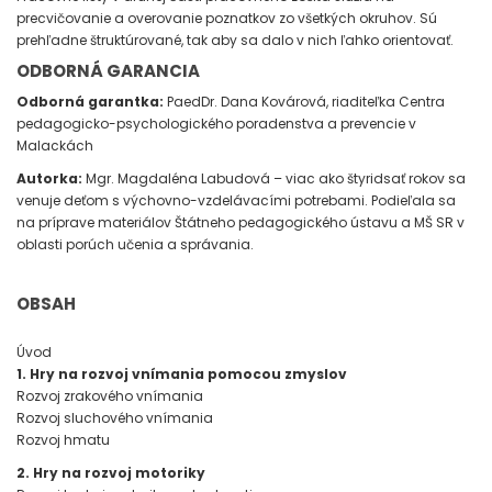
precvičovanie a overovanie poznatkov zo všetkých okruhov. Sú
prehľadne štruktúrované, tak aby sa dalo v nich ľahko orientovať.
ODBORNÁ GARANCIA
Odborná garantka:
PaedDr. Dana Kovárová, riaditeľka Centra
pedagogicko-psychologického poradenstva a prevencie v
Malackách
Autorka:
Mgr. Magdaléna Labudová – viac ako štyridsať rokov sa
venuje deťom s výchovno-vzdelávacími potrebami. Podieľala sa
na príprave materiálov Štátneho pedagogického ústavu a MŠ SR v
oblasti porúch učenia a správania.
OBSAH
Úvod
1. Hry na rozvoj vnímania pomocou zmyslov
Rozvoj zrakového vnímania
Rozvoj sluchového vnímania
Rozvoj hmatu
2. Hry na rozvoj motoriky