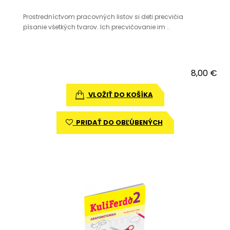
Prostredníctvom pracovných listov si deti precvičia
písanie všetkých tvarov. Ich precvičovanie im ..
8,00 €
VLOŽIŤ DO KOŠÍKA
PRIDAŤ DO OBĽÚBENÝCH