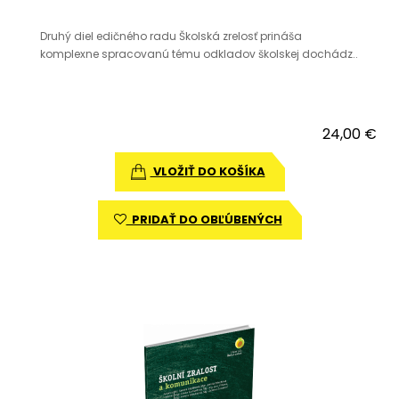
Druhý diel edičného radu Školská zrelosť prináša
komplexne spracovanú tému odkladov školskej dochádz..
24,00 €
VLOŽIŤ DO KOŠÍKA
PRIDAŤ DO OBĽÚBENÝCH