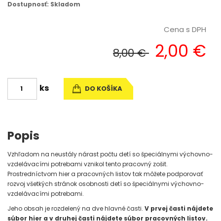
Dostupnosť: Skladom
Cena s DPH
2,00 €
8,00 €
ks
DO KOŠÍKA
Popis
Vzhľadom na neustály nárast počtu detí so špeciálnymi výchovno-
vzdelávacími potrebami vznikol tento pracovný zošit.
Prostredníctvom hier a pracovných listov tak môžete podporovať
rozvoj všetkých stránok osobnosti detí so špeciálnymi výchovno-
vzdelávacími potrebami.
Jeho obsah je rozdelený na dve hlavné časti.
V prvej časti nájdete
súbor hier
a v druhej časti nájdete
súbor pracovných listov
.