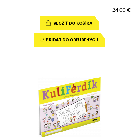
24,00 €
VLOŽIŤ DO KOŠÍKA
PRIDAŤ DO OBĽÚBENÝCH