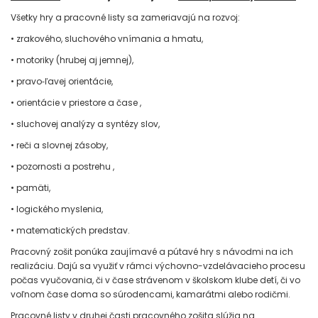
Všetky hry a pracovné listy sa zameriavajú na rozvoj:
• zrakového, sluchového vnímania a hmatu,
• motoriky (hrubej aj jemnej),
• pravo‑ľavej orientácie,
• orientácie v priestore a čase ,
• sluchovej analýzy a syntézy slov,
• reči a slovnej zásoby,
• pozornosti a postrehu ,
• pamäti,
• logického myslenia,
• matematických predstav.
Pracovný zošit ponúka zaujímavé a pútavé hry s návodmi na ich
realizáciu. Dajú sa využiť v rámci výchovno-vzdelávacieho procesu
počas vyučovania, či v čase strávenom v školskom klube detí, či vo
voľnom čase doma so súrodencami, kamarátmi alebo rodičmi.
Pracovné listy v druhej časti pracovného zošita slúžia na