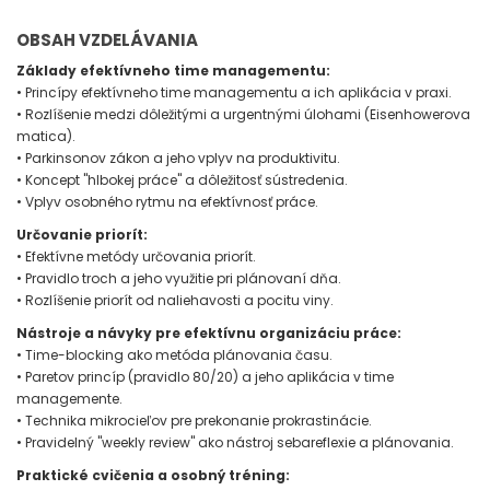
OBSAH VZDELÁVANIA
Základy efektívneho time managementu:
• Princípy efektívneho time managementu a ich aplikácia v praxi.
• Rozlíšenie medzi dôležitými a urgentnými úlohami (Eisenhowerova
matica).
• Parkinsonov zákon a jeho vplyv na produktivitu.
• Koncept "hlbokej práce" a dôležitosť sústredenia.
• Vplyv osobného rytmu na efektívnosť práce.
Určovanie priorít:
• Efektívne metódy určovania priorít.
• Pravidlo troch a jeho využitie pri plánovaní dňa.
• Rozlíšenie priorít od naliehavosti a pocitu viny.
Nástroje a návyky pre efektívnu organizáciu práce:
• Time-blocking ako metóda plánovania času.
• Paretov princíp (pravidlo 80/20) a jeho aplikácia v time
managemente.
• Technika mikrocieľov pre prekonanie prokrastinácie.
• Pravidelný "weekly review" ako nástroj sebareflexie a plánovania.
Praktické cvičenia a osobný tréning: