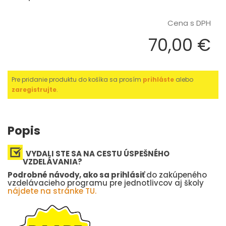
Cena s DPH
70,00 €
Pre pridanie produktu do košíka sa prosím
prihláste
alebo
zaregistrujte
.
Popis
VYDALI STE SA NA CESTU ÚSPEŠNÉHO
VZDELÁVANIA?
Podrobné návody, ako sa prihlásiť
do zakúpeného
vzdelávacieho programu pre jednotlivcov aj školy
nájdete na stránke TU.