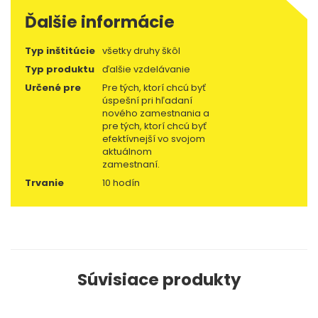
Ďalšie informácie
Typ inštitúcie
všetky druhy škôl
Typ produktu
ďalšie vzdelávanie
Určené pre
Pre tých, ktorí chcú byť
úspešní pri hľadaní
nového zamestnania a
pre tých, ktorí chcú byť
efektívnejší vo svojom
aktuálnom
zamestnaní.
Trvanie
10 hodín
Súvisiace produkty