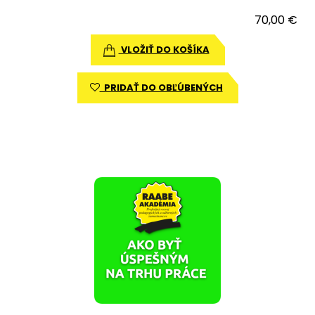
70,00 €
VLOŽIŤ DO KOŠÍKA
PRIDAŤ DO OBĽÚBENÝCH