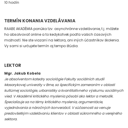
10 hodín
TERMÍN KONANIA VZDELÁVANIA
RAABE AKADÉMIA ponúka tzv. asynchrónne vzdelávanie, t.j. môžete
ho absolvovať online a to kedykoľvek podľa vašich časových
možností. Nie ste viazaní na lektora, ani iných účastníkov školenia.
Vy sami si určujete termín aj tempo štúdia.
LEKTOR
Mgr. Jakub Kobela
Je absolventom katedry sociológie Fakulty sociálních studií
Masarykovej univerzity v Brne, so špecifickým zameraním v oblasti
kultúrnej sociológie, urbanistiky a kvantitatívneho výskumu sociálnych
vied. V Akadémii kritického myslenia pôsobí ako lektor a metodik.
Špecializuje sa na témy kritického myslenia, argumentácie,
vyjednávania a náročných konverzácií. V súčasnosti sa venuje
predovšetkým vzdelávaniu klientov v oblasti súkromného a verejného
sektora.