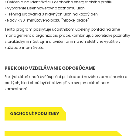
• Cvičenia na identifikáciu osobného energetického profilu.
• Vytvorenie Eisenhowerovho zoznamu úloh.
• Tréning určovania 3 hlavných úloh na každý deň.
• Nácvik 30-minútového bloku "hlbokej práce".
Tento program poskytuje účastníkom ucelený pohľad na time
management a organizáciu práce, kombinujúc teoretické poznatky
s praktickými nástrojmi a cvičeniami na ich efektívne využitie v
každodennom živote.
PRE KOHO VZDELÁVANIE ODPORÚČAME
Pre tých, ktorí chcú byť úspešní pri hľadaní nového zamestnania a
pre tých, ktorí chcú byť efektívnejší vo svojom aktuálnom
zamestnaní.
OBCHODNÉ PODMIENKY