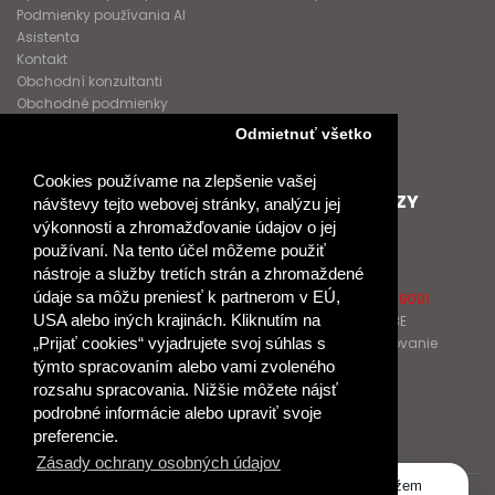
Podmienky používania AI
Asistenta
Kontakt
Obchodní konzultanti
Obchodné podmienky
Nové heslo
Odmietnuť všetko
GDPR
Cookies používame na zlepšenie vašej
SPOLUPRACUJEME
ĎALŠIE ODKAZY
návštevy tejto webovej stránky, analýzu jej
výkonnosti a zhromažďovanie údajov o jej
Podporujeme
O Raabe
používaní. Na tento účel môžeme použiť
Naše projekty
O Klett
nástroje a služby tretích strán a zhromaždené
Spolupracujeme
Naši autori
údaje sa môžu preniesť k partnerom v EÚ,
Pošlite nám správu
Certifikát kvality ISO 9001
USA alebo iných krajinách. Kliknutím na
Klientska zóna RAABE
Katalógy na prelistovanie
„Prijať cookies“ vyjadrujete svoj súhlas s
týmto spracovaním alebo vami zvoleného
rozsahu spracovania. Nižšie môžete nájsť
NÁKUP
podrobné informácie alebo upraviť svoje
Odstúpiť od zmluvy
preferencie.
Zásady ochrany osobných údajov
Dobrý deň, ako vám môžem