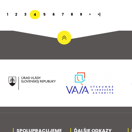
1
2
3
5
6
7
8
9
>
>|
4
SPOLUPRACUJEME
ĎALŠIE ODKAZY