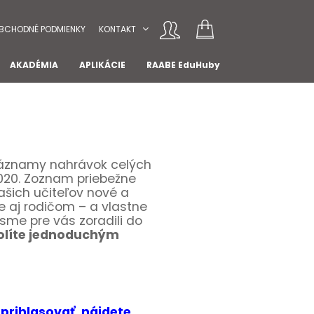
BCHODNÉ PODMIENKY
KONTAKT
AKADÉMIA
APLIKÁCIE
RAABE EduHuby
 záznamy nahrávok celých
 2020. Zoznam priebežne
ašich učiteľov nové a
 aj rodičom – a vlastne
sme pre vás zoradili do
volíte jednoduchým
prihlasovať, nájdete