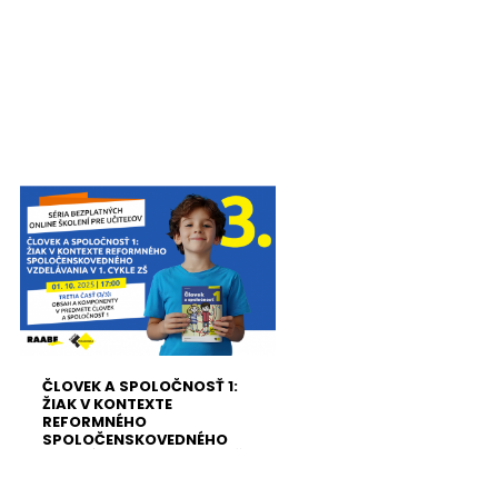
ČLOVEK A SPOLOČNOSŤ 1:
ŽIAK V KONTEXTE
REFORMNÉHO
SPOLOČENSKOVEDNÉHO
VZDELÁVANIA V 1. CYKLE ZŠ |
01.10.2025