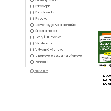
Prírodopis
Prírodoveda
Prvouka
Slovenský jazyk a literatúra
Školská zrelosť
Testy | Prijímačky
Vlastiveda
Výtvarná výchova
Vzťahová a sexuálna výchova
Zemepis
ČLOV
SA N
KURI