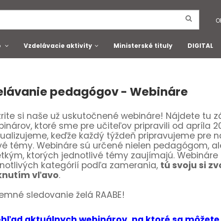
O
o
Vzdelávacie aktivity
Ministerské tituly
DIGITAL
elávanie pedagógov - Webináre
rite si naše už uskutočnené webináre! Nájdete tu
inárov, ktoré sme pre učiteľov pripravili od apríla
ualizujeme, keďže každý týždeň pripravujeme pre n
é témy. Webináre sú určené nielen pedagógom, ale
tkým, ktorých jednotlivé témy zaujímajú. Webináre 
notlivých kategórií podľa zamerania,
tú svoju si z
iknutím vľavo
.
jemné sledovanie želá RAABE!
ehľad aktuálnych webinárov, na ktoré sa môžete 