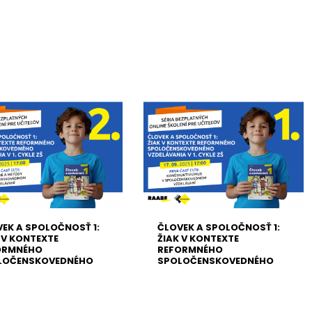
EK A SPOLOČNOSŤ 1:
ČLOVEK A SPOLOČNOSŤ 1:
 V KONTEXTE
ŽIAK V KONTEXTE
ORMNÉHO
REFORMNÉHO
LOČENSKOVEDNÉHO
SPOLOČENSKOVEDNÉHO
LÁVANIA V 1. CYKLE ZŠ |
VZDELÁVANIA V 1. CYKLE ZŠ |
9.2025
17.09.2025