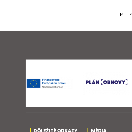
|<
<
DÔLEŽITÉ ODKAZY
MÉDIA