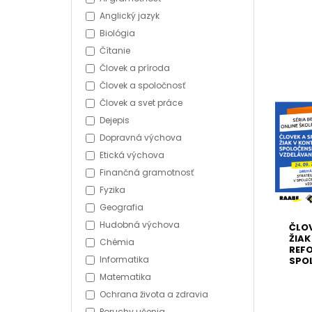
Anglický jazyk
Biológia
Čítanie
Človek a príroda
Človek a spoločnosť
Človek a svet práce
Dejepis
Dopravná výchova
Etická výchova
Finančná gramotnosť
Fyzika
Geografia
Hudobná výchova
ČLOV
ŽIAK
Chémia
REF
Informatika
SPO
VZDE
Matematika
24.0
Ochrana života a zdravia
Poruchy učenia