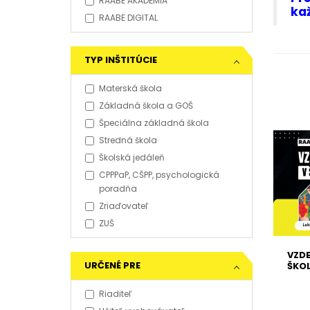
RAABE AKADÉMIA
kaž
RAABE DIGITAL
TYP INŠTITÚCIE
Materská škola
Základná škola a GOŠ
Špeciálna základná škola
Stredná škola
Školská jedáleň
CPPPaP, CŠPP, psychologická
poradňa
Zriaďovateľ
ZUŠ
VZDE
URČENÉ PRE
ŠKOL
Riaditeľ