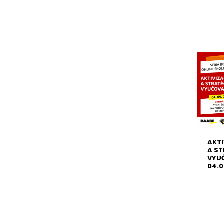
AKT
A ST
VYUČ
04.0