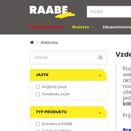
NOVÉ KURIKULUM
Školstvo
Zdravotníctv
Webináre
Vzd
Poz
web
JAZYK
akt
nov
Anglický jazyk
vše
Slovenský jazyk
jed
kl
TYP PRODUKTU
Prí
AI knižnica RAABE
Pr