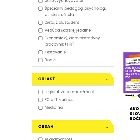
Učiteľ, vychovávateľ
Špeciálny pedagóg, psychológ,
asistent učiteľa
Dieťa, žiak, študent
Vedúca školskej jedálne
Ekonomický, administratívny
pracovník (THP)
Testovanie
Rodič
OBLASŤ
Legislatíva a manažment
PC a IT zručnosti
Medicína
AKO 
SLOV
ROČN
OBSAH
AI gramotnosť