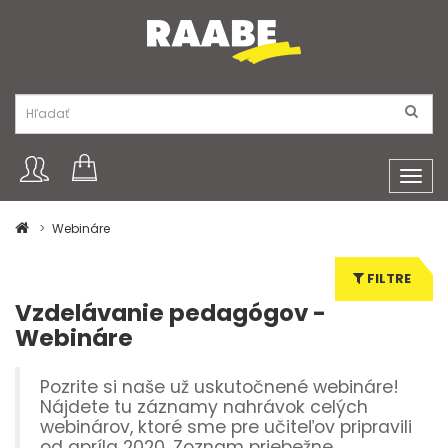
Toggl
navig
Webináre
FILTRE
Vzdelávanie pedagógov -
Webináre
Pozrite si naše už uskutočnené webináre!
Nájdete tu záznamy nahrávok celých
webinárov, ktoré sme pre učiteľov pripravili
od apríla 2020. Zoznam priebežne