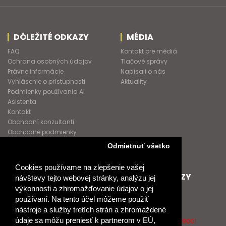
DÔLEŽITÉ ODKAZY
MÉDIA
FAQ
Kontakt pre médiá
Ochrana osobných údajov
Tlačové správy
Právne informácie
Napísali o nás
Vyhlásenie o prístupnosti
Aktuality
Podmienky používania AI
Asistenta
Kontakt
Obchodní konzultanti
Obchodné podmienky
Nové heslo
Odmietnuť všetko
GDPR
Cookies používame na zlepšenie vašej
SPOLUPRACUJEME
ĎALŠIE ODKAZY
návštevy tejto webovej stránky, analýzu jej
výkonnosti a zhromažďovanie údajov o jej
Podporujeme
O Raabe
používaní. Na tento účel môžeme použiť
Naše projekty
O Klett
nástroje a služby tretích strán a zhromaždené
Spolupracujeme
Naši autori
údaje sa môžu preniesť k partnerom v EÚ,
Pošlite nám správu
Certifikát kvality ISO 9001