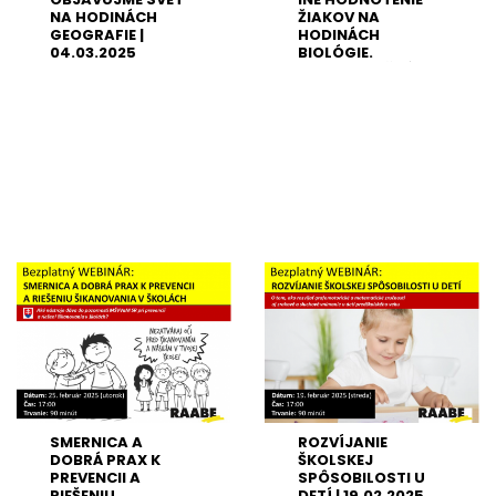
NA HODINÁCH
ŽIAKOV NA
GEOGRAFIE |
HODINÁCH
04.03.2025
BIOLÓGIE.
DOBRODRUŽNÉ! |
26.02.2025
SMERNICA A
ROZVÍJANIE
DOBRÁ PRAX K
ŠKOLSKEJ
PREVENCII A
SPÔSOBILOSTI U
RIEŠENIU
DETÍ | 19.02.2025