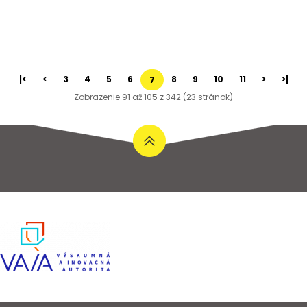
|<
<
3
4
5
6
8
9
10
11
>
>|
7
Zobrazenie 91 až 105 z 342 (23 stránok)