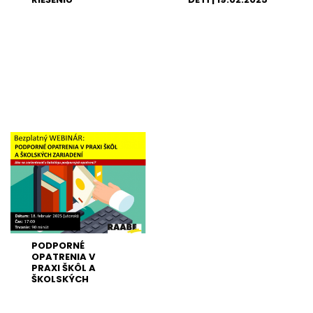
ŠIKANOVANIA V
ŠKOLÁCH |
25.02.2025
PODPORNÉ
OPATRENIA V
PRAXI ŠKÔL A
ŠKOLSKÝCH
ZARIADENÍ |
18.02.2025