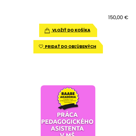
150,00 €
VLOŽIŤ DO KOŠÍKA
PRIDAŤ DO OBĽÚBENÝCH