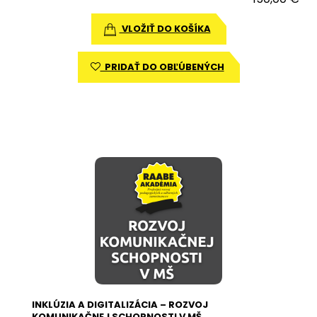
VLOŽIŤ DO KOŠÍKA
PRIDAŤ DO OBĽÚBENÝCH
INKLÚZIA A DIGITALIZÁCIA – ROZVOJ
KOMUNIKAČNEJ SCHOPNOSTI V MŠ