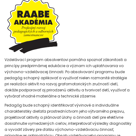
Vzdelávací program absolventovi pomáha spoznať zákonitosti a
princípy predprimárnej edukácie a význam ich uplatňovania vo
výchovno-vzdelávacej činnosti. Po absolvovaní programu bude
pedagóg schopný aplikovať a využívať nielen rozmanité stratégie
pri realizácii aktivít na rozvoj grafomotorických zručností detí,
dokáže podporovať aj prirodzenú aktivitu a tvorivosť detí, využívať a
vytvárať vhodné materiálne a technické zázemie.
Pedagóg bude schopný identifikovať vývinové a individuálne
charakteristiky dieťaťa prostredníctvom jeho výtvarného prejavu,
projektovať aktivity a plánovať úlohy a činnosti detí pre efektívne
dosiahnutie vymedzených cieľov, interpretovať výsledky diagnostiky
a vyvodiť závery pre ďalšiu výchovno-vzdelávaciu činnosť,
prípadne jej optimalizáciu. Obsah vzdelávacieho programu je