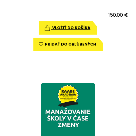
150,00 €
VLOŽIŤ DO KOŠÍKA
PRIDAŤ DO OBĽÚBENÝCH