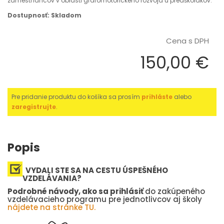
zamestnancov v oblasti grafomotorického rozvoja u predškolákov.
Dostupnosť: Skladom
Cena s DPH
150,00 €
Pre pridanie produktu do košíka sa prosím
prihláste
alebo
zaregistrujte
.
Popis
VYDALI STE SA NA CESTU ÚSPEŠNÉHO
VZDELÁVANIA?
Podrobné návody, ako sa prihlásiť
do zakúpeného
vzdelávacieho programu pre jednotlivcov aj školy
nájdete na stránke TU.