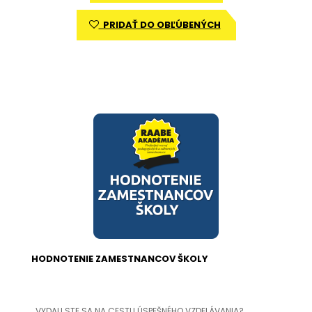
PRIDAŤ DO OBĽÚBENÝCH
HODNOTENIE ZAMESTNANCOV ŠKOLY
VYDALI STE SA NA CESTU ÚSPEŠNÉHO VZDELÁVANIA?