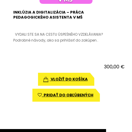
INKLÚZIA A DIGITALIZÁCIA – PRÁCA
PEDAGOGICKÉHO ASISTENTA V MŠ
VYDALI STE SA NA CESTU ÚSPEŠNÉHO VZDELÁVANIA?
Podrobné návody, ako sa prihlásiť do zakúpen..
300,00 €
VLOŽIŤ DO KOŠÍKA
PRIDAŤ DO OBĽÚBENÝCH