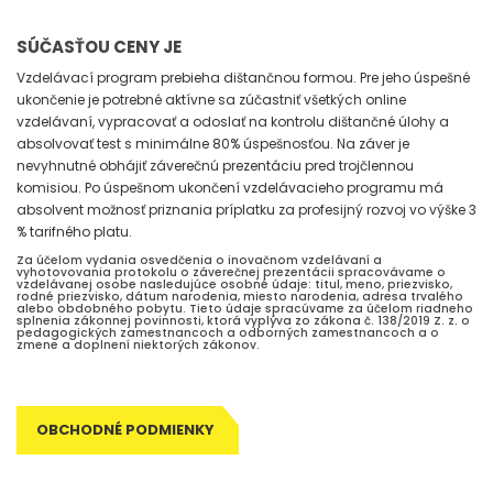
SÚČASŤOU CENY JE
Vzdelávací program prebieha dištančnou formou. Pre jeho úspešné
ukončenie je potrebné aktívne sa zúčastniť všetkých online
vzdelávaní, vypracovať a odoslať na kontrolu dištančné úlohy a
absolvovať test s minimálne 80% úspešnosťou. Na záver je
nevyhnutné obhájiť záverečnú prezentáciu pred trojčlennou
komisiou. Po úspešnom ukončení vzdelávacieho programu má
absolvent možnosť priznania príplatku za profesijný rozvoj vo výške 3
% tarifného platu.
Za účelom vydania osvedčenia o inovačnom vzdelávaní a
vyhotovovania protokolu o záverečnej prezentácii spracovávame o
vzdelávanej osobe nasledujúce osobné údaje: titul, meno, priezvisko,
rodné priezvisko, dátum narodenia, miesto narodenia, adresa trvalého
alebo obdobného pobytu. Tieto údaje spracúvame za účelom riadneho
splnenia zákonnej povinnosti, ktorá vyplýva zo zákona č. 138/2019 Z. z. o
pedagogických zamestnancoch a odborných zamestnancoch a o
zmene a doplnení niektorých zákonov.
OBCHODNÉ PODMIENKY