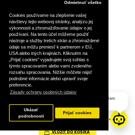
Odmietnuť všetko
Cookies používame na zlepšenie vašej
návštevy tejto webovej stránky, analýzu jej
výkonnosti a zhromažďovanie údajov o jej
používaní. Na tento účel môžeme použiť
nástroje a služby tretích strán a zhromaždené
údaje sa môžu preniesť k partnerom v EÚ,
USA alebo iných krajinách. Kliknutím na
„Prijať cookies“ vyjadrujete svoj súhlas s
DIEŤA AUTISTA V ŠKOLE
týmto spracovaním alebo vami zvoleného
rozsahu spracovania. Nižšie môžete nájsť
podrobné informácie alebo upraviť svoje
preferencie.
VYDALI STE SA NA CESTU ÚSPEŠNÉHO VZDELÁVANIA?
Podrobné návody, ako sa prihlásiť do zakúpen..
Zásady ochrany osobných údajov
Dobrý deň, ako vám môžem
pomôcť?
Ukázať
Prijať cookies
podrobnosti
40,00 €
VLOŽIŤ DO KOŠÍKA