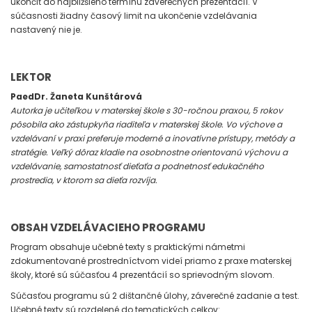
ukončiť do najbližšieho termínu záverečných prezentácií. V
súčasnosti žiadny časový limit na ukončenie vzdelávania
nastavený nie je.
LEKTOR
PaedDr. Žaneta Kunštárová
Autorka je učiteľkou v materskej škole s 30-ročnou praxou, 5 rokov
pôsobila ako zástupkyňa riaditeľa v materskej škole. Vo výchove a
vzdelávaní v praxi preferuje moderné a inovatívne prístupy, metódy a
stratégie. Veľký dôraz kladie na osobnostne orientovanú výchovu a
vzdelávanie, samostatnosť dieťaťa a podnetnosť edukačného
prostredia, v ktorom sa dieťa rozvíja.
OBSAH VZDELÁVACIEHO PROGRAMU
Program obsahuje učebné texty s praktickými námetmi
zdokumentované prostredníctvom videí priamo z praxe materskej
školy, ktoré sú súčasťou 4 prezentácií so sprievodným slovom.
Súčasťou programu sú 2 dištančné úlohy, záverečné zadanie a test.
Učebné texty sú rozdelené do tematických celkov: