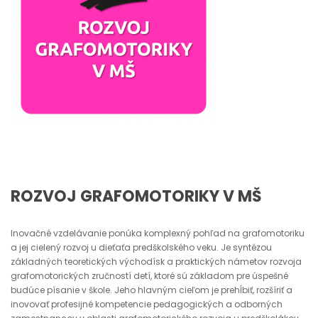
ROZVOJ GRAFOMOTORIKY V MŠ
Inovačné vzdelávanie ponúka komplexný pohľad na grafomotoriku
a jej cielený rozvoj u dieťaťa predškolského veku. Je syntézou
základných teoretických východísk a praktických námetov rozvoja
grafomotorických zručností detí, ktoré sú základom pre úspešné
budúce písanie v škole. Jeho hlavným cieľom je prehĺbiť, rozšíriť a
inovovať profesijné kompetencie pedagogických a odborných