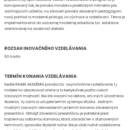
koncipovaný tak, že ponúka množstvo praktických námetov pre
začínajúcich učiteľov, no zároveň ponúka skúseným pedagógom
nový pohľad a moderné prístupy vo výchove a vzdelávaní. Téma je
implementovaná do súčasnej modernej edukácie, tzv. edukácie
orientovanej na osobnosť dieťaťa.
ROZSAH INOVAČNÉHO VZDELÁVANIA
50 hodín
TERMÍN KONANIA VZDELÁVANIA
Keďže RAABE AKADÉMIA ponúka tzv. asynchrónne vzdelávanie, t.j.
môžete ho absolvovať online a to kedykoľvek podľa vašich
časových možností. Nie ste viazaní na lektora, ani iných účastníkov
školenia. Vy sami si určujete termín aj tempo štúdia. Jediným
možným časovým obmedzením je termín konania záverečných
prezentácii. Obhájiť záverečnú prezentáciu je potrebné pred
trojčlennou odbornou komisiou, ktorá zasadá len v stanovených
termínoch, spravidla štyrikrát ročne. Nie je však nutné vzdelávanie