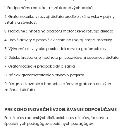
1. Predprimárna edukácia – základné východiská
2. Grafomotorika v rozvoji dieťaťa predškolského veku – pojmy,
vzťahy a súvislosti
3. Pracovné činnosti na podporu motorického rozvoja dieťaťa
4. Hrové aktivity a prstové cvičenia na rozvoj jemnej motoriky
5. Výtvarné aktivity ako prostriedok rozvoja grafomotoriky
6. Detská kresba a jej hodnota pri spoznávaní osobnosti dieťaťa
7. Grafomotorické predpoklady písania
8. Nácvik grafomotorických prvkov v projekte
9. Diagnostikovanie a hodnotenie úrovne grafomotorických
zručností dieťaťa
PRE KOHO INOVAČNÉ VZDELÁVANIE ODPORÚČAME
Pre učiteľov materských škôl, asistentov učiteľov, školských
špeciálnych pedagógov, sociálnych pedagógov.