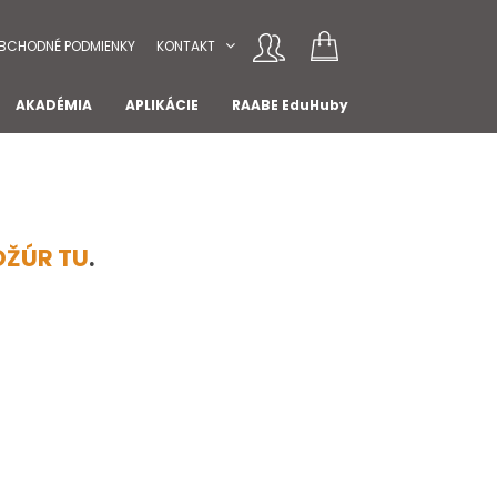
BCHODNÉ PODMIENKY
KONTAKT
AKADÉMIA
APLIKÁCIE
RAABE EduHuby
OŽÚR TU
.