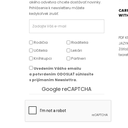
akého odvetvia chcete dostávať novinky.
Prihlásenie k newsletteru môžete
CARP
kedykoľvek zrušiť.
WIT
PDF 
Rodičia
Riaditelia
JAZYK
Záťaž
Učitelia
Lekári
teore
Kníhkupci
Partneri
Uvedením Vášho emailu
a potvrdením ODOSLAŤ súhlasíte
s prijímaním Newslettra.
Google reCAPTCHA