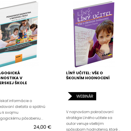
AGOGICKÁ
LÍNÝ UČITEL: VŠE O
GNOSTIKA V
ŠKOLNÍM HODNOCENÍ
RSKEJ ŠKOLE
WEBINÁR
ískať informácie o
edovaní dieťaťa a spätnú
V najnovšom pokračovaní
u k svojmu
stratégie Líného učitele sa
gogickému pôsobeniu...
autor venuje všetkým
24,00 €
spôsobom hodnotenia, ktoré ..