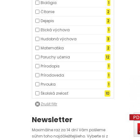
Biológia
1
Čítanie
2
Dejepis
2
Etická výchova
1
Hudobná výchova
3
Matematika
2
Poruchy učenia
12
Prírodopis
1
Prírodoveda
1
Prvouka
1
Školská zrelosť
10
Newsletter
Maximálne raz za 14 dní Vám pošleme
súhrn toho najdôležitejšieho. Vyberte si z