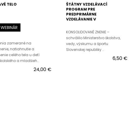
VÉ TELO
ŠTÁTNY VZDELÁVACÍ
PROGRAM PRE
PREDPRIMÁRNE
VZDELÁVANIE V
MATERSKÝCH ŠKOLÁCH
WEBINÁR
KONSOLIDOVANÉ ZNENIE –
schválilo Ministerstvo školstva,
enia zamerané na
vedy, výskumu a športu
nenie, natiahnutie a
Slovenskej republiky ..
enie celého tela u detí
6,50 €
kolského a mladšieh..
24,00 €