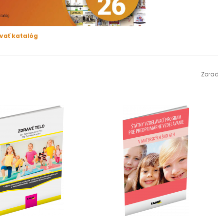
ovať katalóg
Zorad