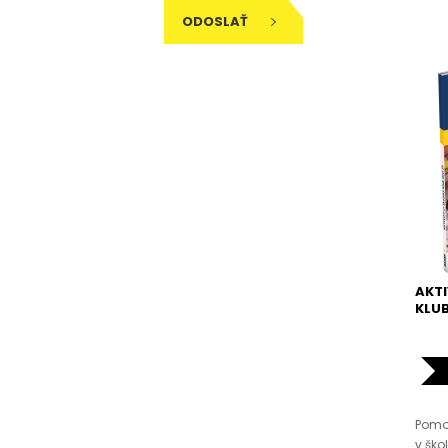
ODOSLAŤ
AKTI
KLUB
Pomo
v ško