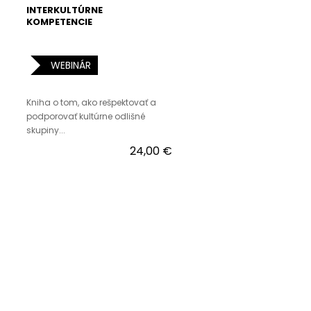
INTERKULTÚRNE
KOMPETENCIE
WEBINÁR
Kniha o tom, ako rešpektovať a
podporovať kultúrne odlišné
skupiny...
24,00 €