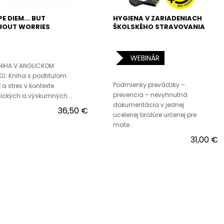
E DIEM... BUT
HYGIENA V ZARIADENIACH
HOUT WORRIES
ŠKOLSKÉHO STRAVOVANIA
WEBINÁR
KNIHA V ANGLICKOM
U: Kniha s podtitulom
Podmienky prevádzky –
 a stres v kontexte
prevencia – nevyhnutná
tických a výskumných ..
dokumentácia v jednej
36,50 €
ucelenej brožúre určenej pre
mate..
31,00 €