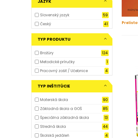
JAZYK
Slovenský jazyk
59
Prelist
Český
41
TYP PRODUKTU
Brožúry
124
Metodické príručky
1
Pracovný zošit / Učebnice
4
TYP INŠTITÚCIE
Materská škola
90
Základná škola a GOŠ
85
Špeciálna základná škola
13
Stredná škola
44
Školská jedáleň
4