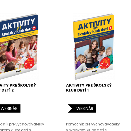
VITY PRE ŠKOLSKÝ
AKTIVITY PRE ŠKOLSKÝ
 DETÍ 2
KLUB DETÍ 1
WEBINÁR
WEBINÁR
cník pre vychovávateľky
Pomocník pre vychovávateľky
lskom klube detí s
v školskom klube detí s