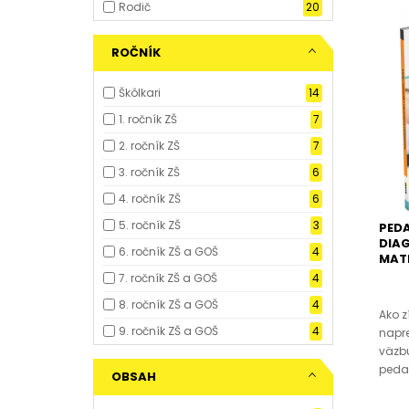
Rodič
20
ROČNÍK
Škôlkari
14
1. ročník ZŠ
7
2. ročník ZŠ
7
3. ročník ZŠ
6
4. ročník ZŠ
6
5. ročník ZŠ
3
PED
DIA
6. ročník ZŠ a GOŠ
4
MATE
7. ročník ZŠ a GOŠ
4
8. ročník ZŠ a GOŠ
4
Ako z
9. ročník ZŠ a GOŠ
4
napr
väzb
peda
OBSAH