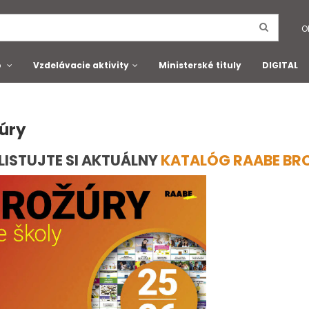
O
o
Vzdelávacie aktivity
Ministerské tituly
DIGITAL
úry
LISTUJTE SI AKTUÁLNY
KATALÓG RAABE BR