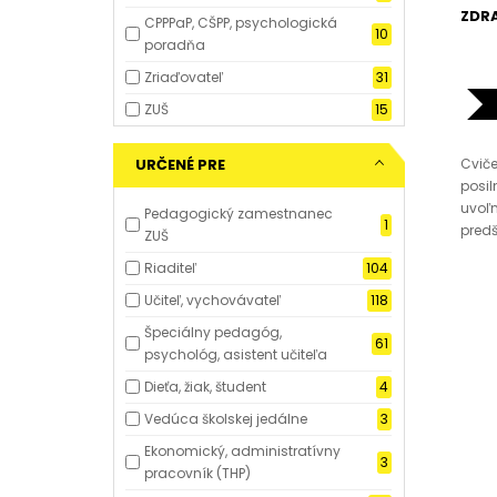
ZDRA
CPPPaP, CŠPP, psychologická
10
poradňa
Zriaďovateľ
31
ZUŠ
15
Cvič
URČENÉ PRE
posil
uvoľn
Pedagogický zamestnanec
1
predš
ZUŠ
Riaditeľ
104
Učiteľ, vychovávateľ
118
Špeciálny pedagóg,
61
psychológ, asistent učiteľa
Dieťa, žiak, študent
4
Vedúca školskej jedálne
3
Ekonomický, administratívny
3
pracovník (THP)