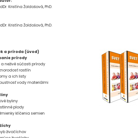
 autor:
dDr. Kristína Žoldošová, PhD.
dDr. Kristína Žoldošová, PhD.
H
ek a príroda (úvod)
manie prírody
vé a neživé súčasti prírody
znorodosť rastlín
romy a ich listy
iepustnosť vody materiálmi
liny
čivé byliny
astlinné plody
dmienky klíčenia semien
očíchy
ohyb živočíchov
tajúce živočíchy