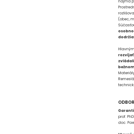
najmä pr
Prostred
rozlišov
(obec, m
Súčasťou 
osobnos
dodržia
Hlavným
rozvíjať
zvládal
bežnom 
Materiály
Remeslá 
technick
ODBOR
Garant
prof. PhD
doc. Pae