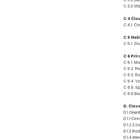
C 3.3 Vt
C 4 Člo
C 4.1. Č
C 5 Než
C 5.1. Zl
C 6 Prí
C 6.1. M
C 6.2. Pr
C 6.3. R
C 6.4. 
C 6.5. 
C 6.6 Ba
D. Člov
D 1 Orie
D 1.1 Čin
D 1.2 Z 
D 1.3 Ra
D 1.4 Me