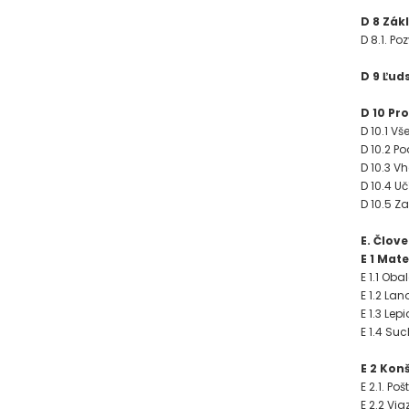
D 8 Zák
D 8.1. Po
D 9 Ľud
D 10 Pr
D 10.1 Vš
D 10.2 Po
D 10.3 V
D 10.4 
D 10.5 
E. Člov
E 1 Mate
E 1.1 Oba
E 1.2 Lan
E 1.3 Lepi
E 1.4 Su
E 2 Kon
E 2.1. Poš
E 2.2 Via