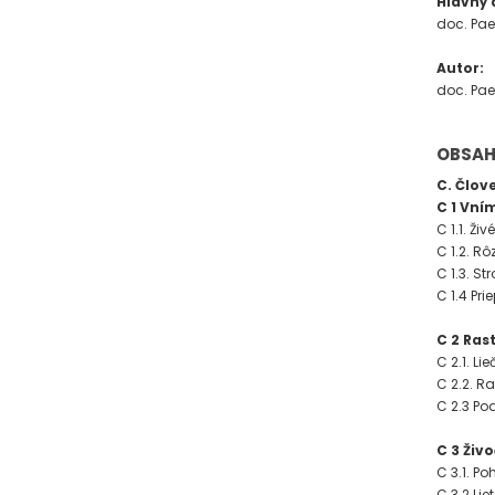
Hlavný
doc. Pae
Autor:
doc. Pae
OBSA
C. Člov
C 1 Vní
C 1.1. Ži
C 1.2. Rô
C 1.3. St
C 1.4 Pr
C 2 Rast
C 2.1. Lie
C 2.2. R
C 2.3 Po
C 3 Živ
C 3.1. P
C 3.2 Lie