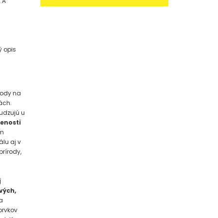
 A
ý opis
vody na
ách.
budzujú u
enosti
om
lu aj v
prírody,
j
vých,
a
prvkov