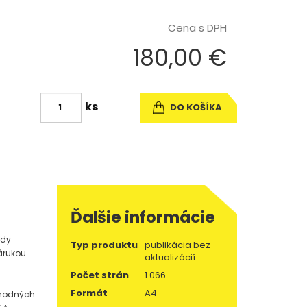
Cena s DPH
180,00 €
ks
DO KOŠÍKA
Ďalšie informácie
rdy
Typ produktu
publikácia bez
zárukou
aktualizácií
Počet strán
1 066
Formát
A4
vhodných