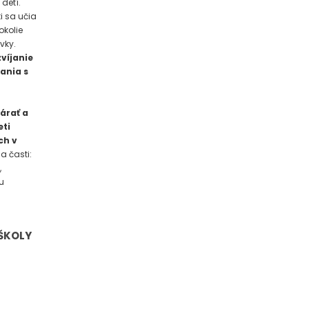
detí.
i sa učia
okolie
vky.
víjanie
ania s
árať a
eti
ch v
a časti:
,
u
ŠKOLY