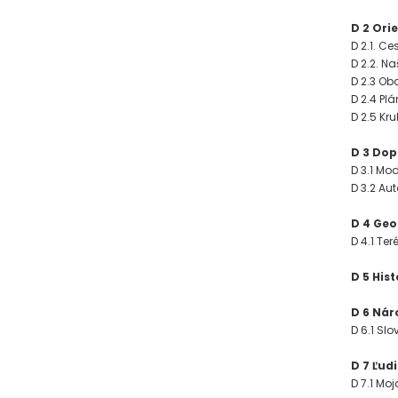
D 2 Orie
D 2.1. C
D 2.2. Na
D 2.3 O
D 2.4 Plá
D 2.5 Kr
D 3 Do
D 3.1 Mod
D 3.2 Au
D 4 Geo
D 4.1 Ter
D 5 Hist
D 6 Ná
D 6.1 Sl
D 7 Ľud
D 7.1 Mo