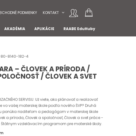
BCHODNÉ PODMIENKY
KONTAKT
AKADÉMIA
APLIKÁCIE
RAABE EduHuby
8-80-8140-182-4
ARA – ČLOVEK A PRÍRODA /
POLOČNOSŤ / ČLOVEK A SVET
IZAČNÉHO SERVISU: Už viete, ako plánovať a realizovať
e vo vašej materskej škole podľa nového ŠVP? Druhá
u ponúka riaditeľom a pedagógom v materskej škole
ovek a príroda, Človek a spoločnosť, Človek a svet práce -
m Štátnym vzdelávacím programom pre materské školy.
om