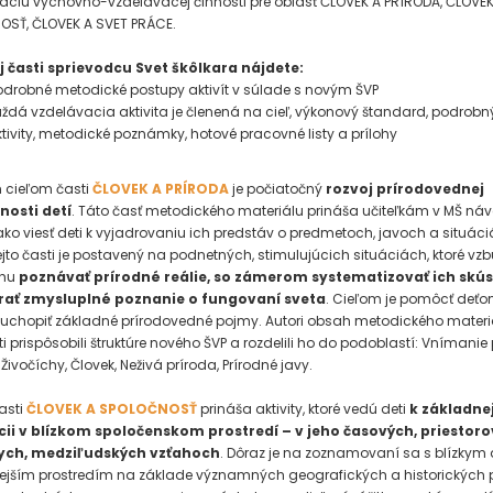
záciu výchovno-vzdelávacej činnosti pre oblasť ČLOVEK A PRÍRODA, ČLOVEK
SŤ, ČLOVEK A SVET PRÁCE.
j časti sprievodcu Svet škôlkara nájdete:
drobné metodické postupy aktivít v súlade s novým ŠVP
ždá vzdelávacia aktivita je členená na cieľ, výkonový štandard, podrobn
tivity, metodické poznámky, hotové pracovné listy a prílohy
 cieľom časti
ČLOVEK A PRÍRODA
je počiatočný
rozvoj prírodovednej
osti detí
. Táto časť metodického materiálu prináša učiteľkám v MŠ ná
, ako viesť deti k vyjadrovaniu ich predstáv o predmetoch, javoch a situáci
jto časti je postavený na podnetných, stimulujúcich situáciách, ktoré vz
ahu
poznávať prírodné reálie, so zámerom systematizovať ich skús
rať zmysluplné poznanie o fungovaní sveta
. Cieľom je pomôcť deť
 uchopiť základné prírodovedné pojmy. Autori obsah metodického materiá
ti prispôsobili štruktúre nového ŠVP a rozdelili ho do podoblastí: Vnímanie 
 Živočíchy, Človek, Neživá príroda, Prírodné javy.
asti
ČLOVEK A SPOLOČNOSŤ
prináša aktivity, ktoré vedú deti
k základne
cii v blízkom spoločenskom prostredí – v jeho časových, priestoro
ych, medziľudských vzťahoch
. Dôraz je na zoznamovaní sa s blízkym 
ejším prostredím na základe významných geografických a historických 