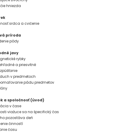
áčie hniezda
vek
innosť srdca a cvičenie
ivá príroda
oženie pôdy
rodné javy
agnetické rybky
iehľadné a priesvitné
ozpúšťanie
Vzduch v predmetoch
Spomaľovanie pádu predmetov
lóny
ek a spoločnosť (úvod)
ntácia v čase
nosti viažuce sa na špecifický čas
čoho pozostáva deň
denie činností
ranie času