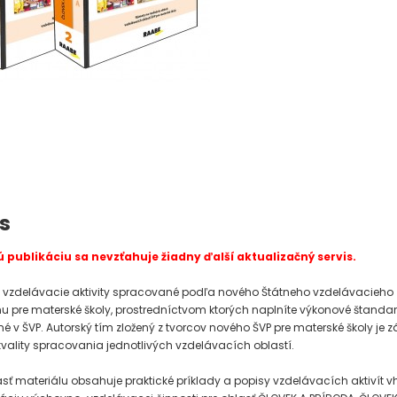
s
 publikáciu sa nevzťahuje žiadny ďalší aktualizačný servis.
é vzdelávacie aktivity spracované podľa nového Štátneho vzdelávacieho
 pre materské školy, prostredníctvom ktorých naplníte výkonové štanda
é v ŠVP. Autorský tím zložený z tvorcov nového ŠVP pre materské školy je 
kvality spracovania jednotlivých vzdelávacích oblastí.
sť materiálu obsahuje praktické príklady a popisy vzdelávacích aktivít 