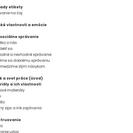
lady etikety
zvanie na čaj
ské vlastnosti a emócie
osociálne správanie
etko o nás
deliť sa
hodné a nevhodné správanie
Učíme sa dobrému správaniu
Zamedzíme zlým návykom
ek a svet práce (úvod)
riály a ich vlastnosti
lové materiály
o
dlo
chý zips a iné zapínania
štruovanie
ta
zanie uzlov