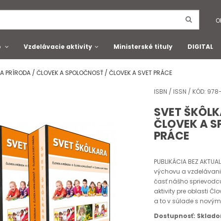
O
o
Vzdelávacie aktivity
Ministerské tituly
DIGITAL
A PRÍRODA / ČLOVEK A SPOLOČNOSŤ / ČLOVEK A SVET PRÁCE
ISBN / ISSN / KÓD: 97
SVET ŠKÔLK
ČLOVEK A S
PRÁCE
PUBLIKÁCIA BEZ AKTUAL
výchovu a vzdelávani
časť nášho sprievodc
aktivity pre oblasti Čl
a to v súlade s nový
Dostupnosť: Sklad