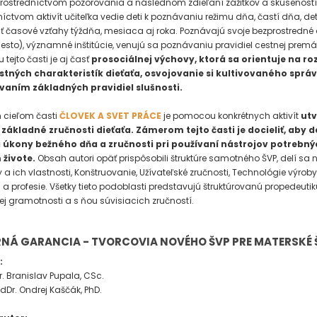
ostredníctvom pozorovania a následnom zdieľaní zážitkov a skúseností 
níctvom aktivít učiteľka vedie deti k poznávaniu režimu dňa, častí dňa, det
ať časové vzťahy týždňa, mesiaca aj roka. Poznávajú svoje bezprostredné 
esto), významné inštitúcie, venujú sa poznávaniu pravidiel cestnej premá
tejto časti je aj časť
prosociálnej výchovy, ktorá sa orientuje na roz
tných charakteristík dieťaťa, osvojovanie si kultivovaného správ
vaním základných pravidiel slušnosti.
 cieľom časti
ČLOVEK A SVET PRÁCE
je pomocou konkrétnych aktivít
utv
 základné zručnosti dieťaťa. Zámerom tejto časti je docieliť, aby d
i úkony bežného dňa a zručnosti pri používaní nástrojov potrebný
živote.
Obsah autori opäť prispôsobili štruktúre samotného ŠVP, delí sa n
 a ich vlastnosti, Konštruovanie, Užívateľské zručnosti, Technológie výroby
a profesie. Všetky tieto podoblasti predstavujú štruktúrovanú propedeutik
ej gramotnosti a s ňou súvisiacich zručností.
NÁ GARANCIA - TVORCOVIA NOVÉHO ŠVP PRE MATERSKÉ 
i:
r. Branislav Pupala, CSc.
dDr. Ondrej Kaščák, PhD.