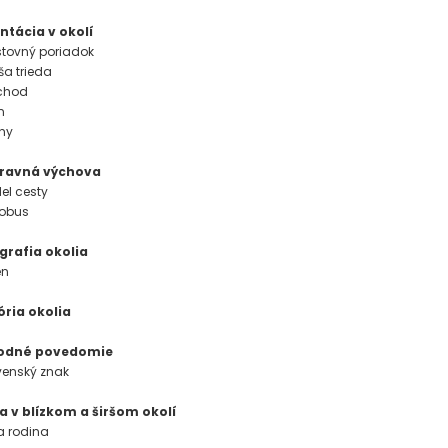
ntácia v okolí
estovný poriadok
ša trieda
bchod
n
uhy
pravná výchova
el cesty
tobus
grafia okolia
én
ória okolia
rodné povedomie
ovenský znak
ia v blízkom a širšom okolí
ja rodina