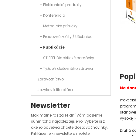
- Elektronické produkty
- Konferencia
- Metodické príručky
- Pracovné zošity / Učebnice
- Publikácie
- STIEFEL Didaktické pomôcky
- Týždeň duševného zdravia
Popi
Zdravotníctvo
Na danú
Jazyková literatúra
Praktick
Newsletter
programu
stanoven
Maximálne raz za 14 dní Vám pošleme
vysokej 
súhrn toho najdôležitejšieho. Vyberte si z
akého odvetvia chcete dostávať novinky.
Druhá ča
Prihlásenie k newsletteru môžete