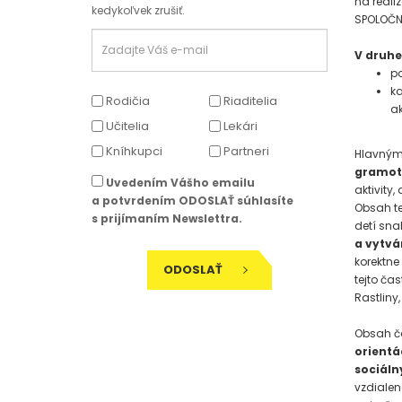
na reali
kedykoľvek zrušiť.
SPOLOČNO
V druhe
po
ka
Rodičia
Riaditelia
ak
Učitelia
Lekári
Kníhkupci
Partneri
Hlavným
gramotn
Uvedením Vášho emailu
aktivity
a potvrdením ODOSLAŤ súhlasíte
Obsah te
s prijímaním Newslettra.
detí sn
a vytvá
korektne
ODOSLAŤ
tejto čas
Rastliny,
Obsah č
orientá
sociáln
vzdialen