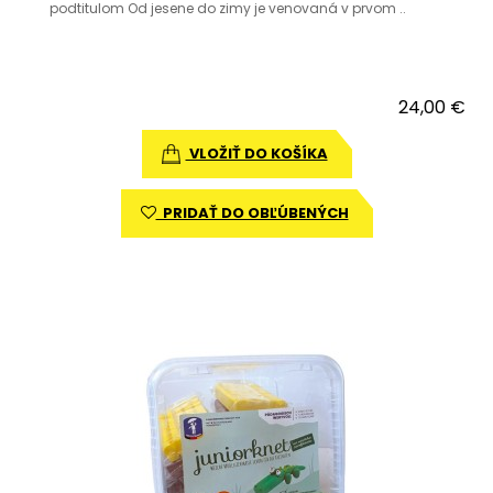
podtitulom Od jesene do zimy je venovaná v prvom ..
24,00 €
VLOŽIŤ DO KOŠÍKA
PRIDAŤ DO OBĽÚBENÝCH