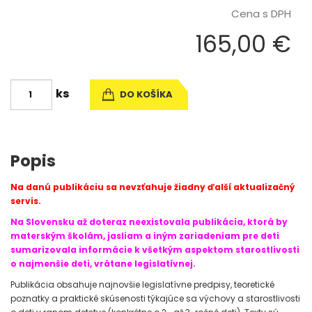
Cena s DPH
165,00 €
ks
DO KOŠÍKA
Popis
Na danú publikáciu sa nevzťahuje žiadny ďalší aktualizačný
servis.
Na Slovensku až doteraz neexistovala publikácia, ktorá by
materským školám, jasliam a iným zariadeniam pre deti
sumarizovala informácie k všetkým aspektom starostlivosti
o najmenšie deti, vrátane legislatívnej.
Publikácia obsahuje najnovšie legislatívne predpisy, teoretické
poznatky a praktické skúsenosti týkajúce sa výchovy a starostlivosti