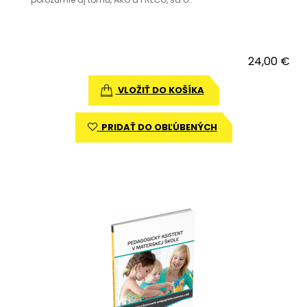
24,00 €
VLOŽIŤ DO KOŠÍKA
PRIDAŤ DO OBĽÚBENÝCH