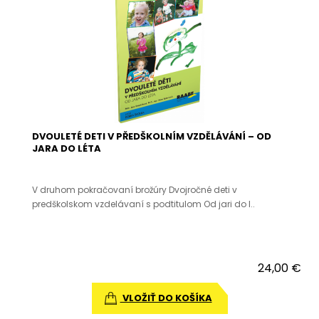
DVOULETÉ DETI V PŘEDŠKOLNÍM VZDĚLÁVÁNÍ – OD
JARA DO LÉTA
V druhom pokračovaní brožúry Dvojročné deti v
predškolskom vzdelávaní s podtitulom Od jari do l..
24,00 €
VLOŽIŤ DO KOŠÍKA