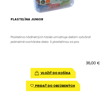
PLASTELÍNA JUNIOR
Plastelína nádherných farieb umožňuje deťom vytvárať
jedinečné sochárske diela. S plastelínou sa pra..
36,00 €
VLOŽIŤ DO KOŠÍKA
PRIDAŤ DO OBĽÚBENÝCH