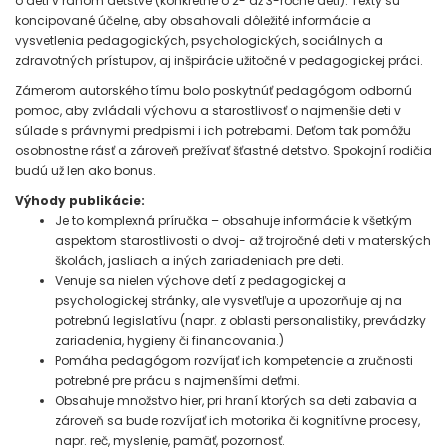
o deti v ranom detstve (konkrétne o 2- až 3-ročné deti). Texty sú
koncipované účelne, aby obsahovali dôležité informácie a
vysvetlenia pedagogických, psychologických, sociálnych a
zdravotných prístupov, aj inšpirácie užitočné v pedagogickej práci.
Zámerom autorského tímu bolo poskytnúť pedagógom odbornú
pomoc, aby zvládali výchovu a starostlivosť o najmenšie deti v
súlade s právnymi predpismi i ich potrebami. Deťom tak pomôžu
osobnostne rásť a zároveň prežívať šťastné detstvo. Spokojní rodičia
budú už len ako bonus.
Výhody publikácie:
Je to komplexná príručka – obsahuje informácie k všetkým
aspektom starostlivosti o dvoj- až trojročné deti v materských
školách, jasliach a iných zariadeniach pre deti.
Venuje sa nielen výchove detí z pedagogickej a
psychologickej stránky, ale vysvetľuje a upozorňuje aj na
potrebnú legislatívu (napr. z oblasti personalistiky, prevádzky
zariadenia, hygieny či financovania.)
Pomáha pedagógom rozvíjať ich kompetencie a zručnosti
potrebné pre prácu s najmenšími deťmi.
Obsahuje množstvo hier, pri hraní ktorých sa deti zabavia a
zároveň sa bude rozvíjať ich motorika či kognitívne procesy,
napr. reč, myslenie, pamäť, pozornosť.