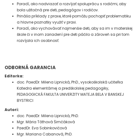
Poradí, ako nadviazať a rozvíjať spoluprácu s rodičmi, aby
bola užitočná pre deti, pedagógov i rodičov.
Prináša príklady z praxe, ktoré pomôžu pochopiť problematiku
a hlavne poznatky využiť v praxi.
Poradí, ako vychovávať najmenšie deti, aby sa im v materskej
škole či v inom zariadení pre deti páčilo a zároveň sa pri tom
rozvíjala ich osobnosť.
ODBORNÁ GARANCIA
Editorka:
doc. PaedDr. Milena Lipnická, PhD., vysokoškolská učiteľka
Katedra elementárnej a predškolskej pedagogiky,
PEDAGOGICKÁ FAKULTA UNIVERZITY MATEJA BELA V BANSKEJ
BYSTRICI
Autori:
doc. PaedDr. Milena Lipnická, PhD.
Mgr. Mária Tóthová Šimčáková
PaedDr. Eva Sobinkovičová
Mgr. Mariana Cabanová, PhD.