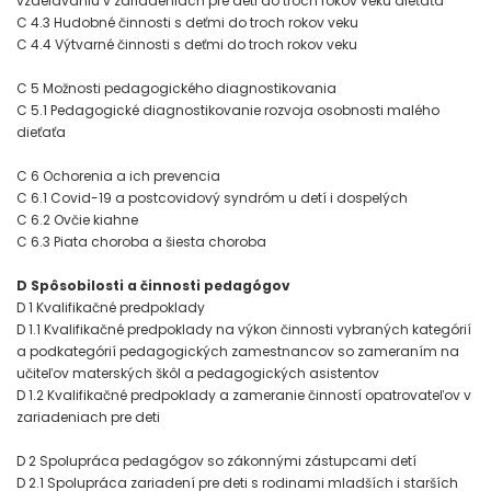
vzdelávaniu v zariadeniach pre deti do troch rokov veku dieťaťa
C 4.3 Hudobné činnosti s deťmi do troch rokov veku
C 4.4 Výtvarné činnosti s deťmi do troch rokov veku
C 5 Možnosti pedagogického diagnostikovania
C 5.1 Pedagogické diagnostikovanie rozvoja osobnosti malého
dieťaťa
C 6 Ochorenia a ich prevencia
C 6.1 Covid-19 a postcovidový syndróm u detí i dospelých
C 6.2 Ovčie kiahne
C 6.3 Piata choroba a šiesta choroba
D Spôsobilosti a činnosti pedagógov
D 1 Kvalifikačné predpoklady
D 1.1 Kvalifikačné predpoklady na výkon činnosti vybraných kategórií
a podkategórií pedagogických zamestnancov so zameraním na
učiteľov materských škôl a pedagogických asistentov
D 1.2 Kvalifikačné predpoklady a zameranie činností opatrovateľov v
zariadeniach pre deti
D 2 Spolupráca pedagógov so zákonnými zástupcami detí
D 2.1 Spolupráca zariadení pre deti s rodinami mladších i starších