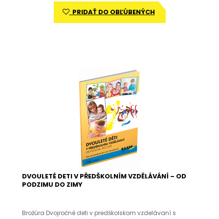
PRIDAŤ DO OBĽÚBENÝCH
DVOULETÉ DETI V PŘEDŠKOLNÍM VZDĚLÁVÁNÍ – OD
PODZIMU DO ZIMY
Brožúra Dvojročné deti v predškolskom vzdelávaní s