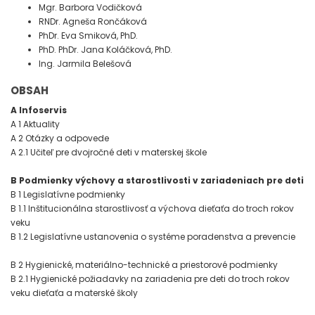
Mgr. Barbora Vodičková
RNDr. Agneša Rončáková
PhDr. Eva Smiková, PhD.
PhD. PhDr. Jana Koláčková, PhD.
Ing. Jarmila Belešová
OBSAH
A Infoservis
A 1 Aktuality
A 2 Otázky a odpovede
A 2.1 Učiteľ pre dvojročné deti v materskej škole
B Podmienky výchovy a starostlivosti v zariadeniach pre deti
B 1 Legislatívne podmienky
B 1.1 Inštitucionálna starostlivosť a výchova dieťaťa do troch rokov
veku
B 1.2 Legislatívne ustanovenia o systéme poradenstva a prevencie
B 2 Hygienické, materiálno-technické a priestorové podmienky
B 2.1 Hygienické požiadavky na zariadenia pre deti do troch rokov
veku dieťaťa a materské školy