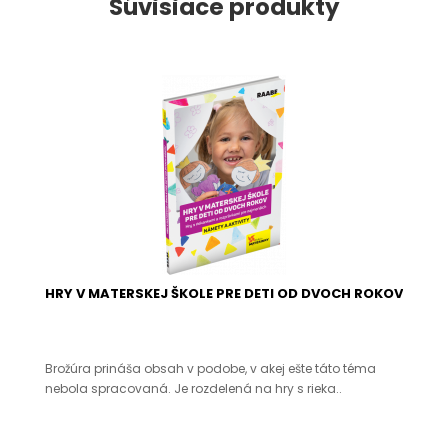
Súvisiace produkty
HRY V MATERSKEJ ŠKOLE PRE DETI OD DVOCH ROKOV
Brožúra prináša obsah v podobe, v akej ešte táto téma
nebola spracovaná. Je rozdelená na hry s rieka..