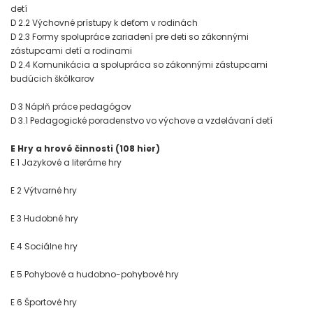
detí
D 2.2 Výchovné prístupy k deťom v rodinách
D 2.3 Formy spolupráce zariadení pre deti so zákonnými
zástupcami detí a rodinami
D 2.4 Komunikácia a spolupráca so zákonnými zástupcami
budúcich škôlkarov
D 3 Náplň práce pedagógov
D 3.1 Pedagogické poradenstvo vo výchove a vzdelávaní detí
E Hry a hrové činnosti (108 hier)
E 1 Jazykové a literárne hry
E 2 Výtvarné hry
E 3 Hudobné hry
E 4 Sociálne hry
E 5 Pohybové a hudobno-pohybové hry
E 6 Športové hry