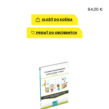
84,00 €
VLOŽIŤ DO KOŠÍKA
PRIDAŤ DO OBĽÚBENÝCH