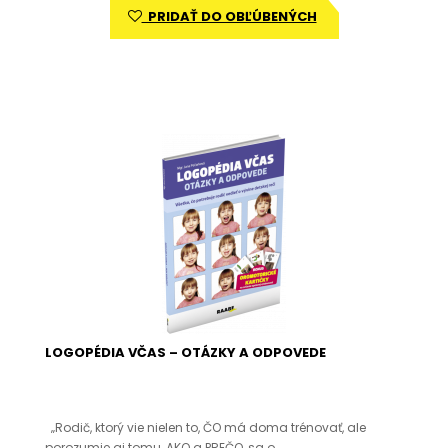
PRIDAŤ DO OBĽÚBENÝCH
LOGOPÉDIA VČAS – OTÁZKY A ODPOVEDE
„Rodič, ktorý vie nielen to, ČO má doma trénovať, ale
porozumie aj tomu, AKO a PREČO, sa o..