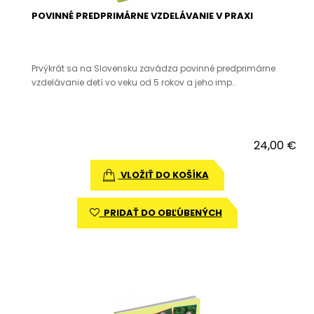
POVINNÉ PREDPRIMÁRNE VZDELÁVANIE V PRAXI
Prvýkrát sa na Slovensku zavádza povinné predprimárne
vzdelávanie detí vo veku od 5 rokov a jeho imp..
24,00 €
VLOŽIŤ DO KOŠÍKA
PRIDAŤ DO OBĽÚBENÝCH