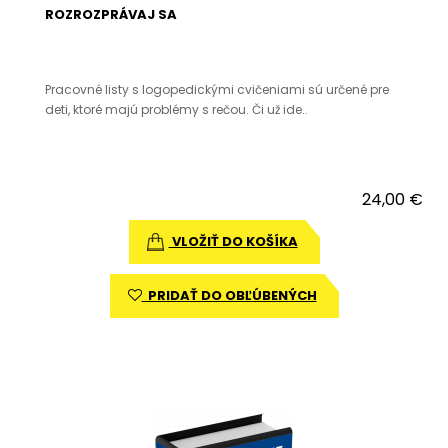
ROZROZPRÁVAJ SA
Pracovné listy s logopedickými cvičeniami sú určené pre
deti, ktoré majú problémy s rečou. Či už ide..
24,00 €
VLOŽIŤ DO KOŠÍKA
PRIDAŤ DO OBĽÚBENÝCH