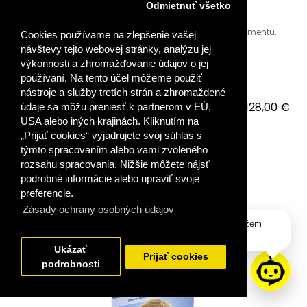
Odmietnuť všetko
Sýte PRIME JUMBO pastelky s vysokým obsahom pigmentu,
Cookies používame na zlepšenie vašej
vhodné na miešanie farieb, sú určené pre malé ..
návštevy tejto webovej stránky, analýzu jej
výkonnosti a zhromažďovanie údajov o jej
používaní. Na tento účel môžeme použiť
nástroje a služby tretích strán a zhromaždené
128,00 €
údaje sa môžu preniesť k partnerom v EÚ,
USA alebo iných krajinách. Kliknutím na
VLOŽIŤ DO KOŠÍKA
„Prijať cookies“ vyjadrujete svoj súhlas s
týmto spracovaním alebo vami zvoleného
rozsahu spracovania. Nižšie môžete nájsť
PRIDAŤ DO OBĽÚBENÝCH
podrobné informácie alebo upraviť svoje
preferencie.
Zásady ochrany osobných údajov
Dobrý deň, ako vám môžem
pomôcť?
Ukázať
Prijať cookies
podrobnosti