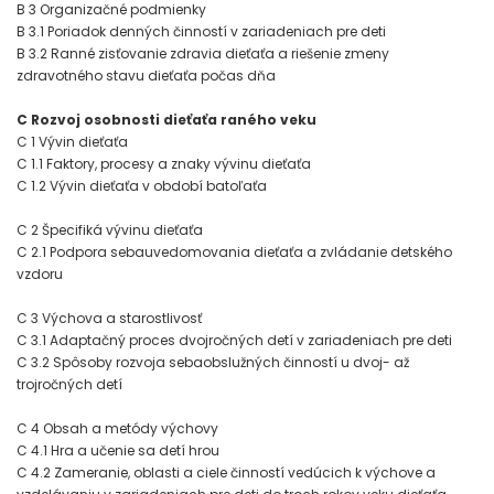
B 3 Organizačné podmienky
B 3.1 Poriadok denných činností v zariadeniach pre deti
B 3.2 Ranné zisťovanie zdravia dieťaťa a riešenie zmeny
zdravotného stavu dieťaťa počas dňa
C Rozvoj osobnosti dieťaťa raného veku
C 1 Vývin dieťaťa
C 1.1 Faktory, procesy a znaky vývinu dieťaťa
C 1.2 Vývin dieťaťa v období batoľaťa
C 2 Špecifiká vývinu dieťaťa
C 2.1 Podpora sebauvedomovania dieťaťa a zvládanie detského
vzdoru
C 3 Výchova a starostlivosť
C 3.1 Adaptačný proces dvojročných detí v zariadeniach pre deti
C 3.2 Spôsoby rozvoja sebaobslužných činností u dvoj- až
trojročných detí
C 4 Obsah a metódy výchovy
C 4.1 Hra a učenie sa detí hrou
C 4.2 Zameranie, oblasti a ciele činností vedúcich k výchove a