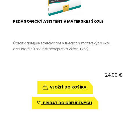
PEDAGOGICKÝ ASISTENT V MATERSKEJ ŠKOLE
Čoraz častejšie stretávame v triedach materských škôl
deti, ktoré sú tzv. náročnejšie vo vzťahu k vý..
24,00 €
VLOŽIŤ DO KOŠÍKA
PRIDAŤ DO OBĽÚBENÝCH