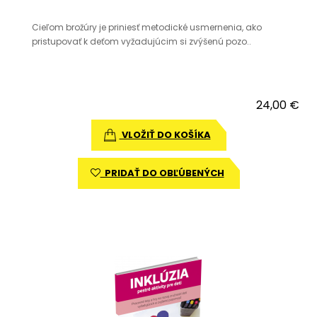
Cieľom brožúry je priniesť metodické usmernenia, ako
pristupovať k deťom vyžadujúcim si zvýšenú pozo..
24,00 €
VLOŽIŤ DO KOŠÍKA
PRIDAŤ DO OBĽÚBENÝCH