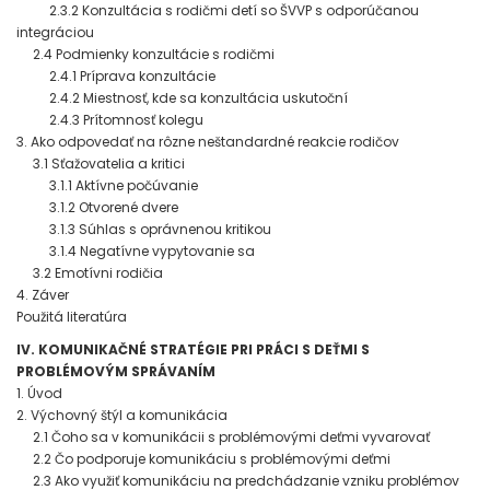
2.3.2 Konzultácia s rodičmi detí so ŠVVP s odporúčanou
integráciou
2.4 Podmienky konzultácie s rodičmi
2.4.1 Príprava konzultácie
2.4.2 Miestnosť, kde sa konzultácia uskutoční
2.4.3 Prítomnosť kolegu
3. Ako odpovedať na rôzne neštandardné reakcie rodičov
3.1 Sťažovatelia a kritici
3.1.1 Aktívne počúvanie
3.1.2 Otvorené dvere
3.1.3 Súhlas s oprávnenou kritikou
3.1.4 Negatívne vypytovanie sa
3.2 Emotívni rodičia
4. Záver
Použitá literatúra
IV. KOMUNIKAČNÉ STRATÉGIE PRI PRÁCI S DEŤMI S
PROBLÉMOVÝM SPRÁVANÍM
1. Úvod
2. Výchovný štýl a komunikácia
2.1 Čoho sa v komunikácii s problémovými deťmi vyvarovať
2.2 Čo podporuje komunikáciu s problémovými deťmi
2.3 Ako využiť komunikáciu na predchádzanie vzniku problémov