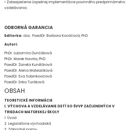
• Zabezpečenie úspešnej implementácie povinného predprimárneho
vzdelávania...
ODBORNÁ GARANCIA
Editorka:
doc. PaedDr. Barbora Kováčová, PhD.
Autori:
PhDr. Ľubomíra Dunčáková
PhDr. Marek Havrila, PhD.
PaedDr. Žaneta Kunštárová
PaedDr. Alena Mateašíková
PaedDr. Eva Sobinkovičová
PaedDr. Erika Turáková
OBSAH
TEORETICKÉ INFORMÁCIE
I. VÝCHOVA A VZDELÁVANIE DETÍ SO ŠVVP ZAČLENENÝCH V
TRIEDACH MATERSKEJ ŠKOLY
1. Úvod
2. Legislatívne východiská
3. Základné pojmy