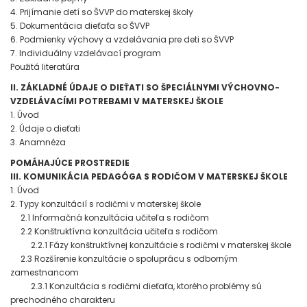
4. Prijímanie detí so ŠVVP do materskej školy
5. Dokumentácia dieťaťa so ŠVVP
6. Podmienky výchovy a vzdelávania pre deti so ŠVVP
7. Individuálny vzdelávací program
Použitá literatúra
II. ZÁKLADNÉ ÚDAJE O DIEŤATI SO ŠPECIÁLNYMI VÝCHOVNO-
VZDELÁVACÍMI POTREBAMI V MATERSKEJ ŠKOLE
1. Úvod
2. Údaje o dieťati
3. Anamnéza
POMÁHAJÚCE PROSTREDIE
III. KOMUNIKÁCIA PEDAGÓGA S RODIČOM V MATERSKEJ ŠKOLE
1. Úvod
2. Typy konzultácií s rodičmi v materskej škole
2.1 Informačná konzultácia učiteľa s rodičom
2.2 Konštruktívna konzultácia učiteľa s rodičom
2.2.1 Fázy konštruktívnej konzultácie s rodičmi v materskej škole
2.3 Rozšírenie konzultácie o spoluprácu s odborným
zamestnancom
2.3.1 Konzultácia s rodičmi dieťaťa, ktorého problémy sú
prechodného charakteru