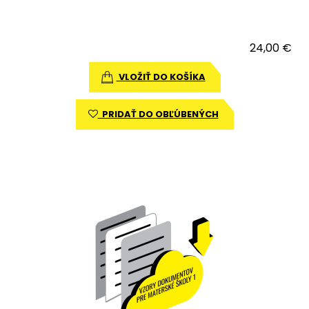
24,00 €
VLOŽIŤ DO KOŠÍKA
PRIDAŤ DO OBĽÚBENÝCH