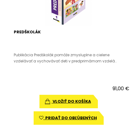
PREDŠKOLÁK
Publikácia Predškolák pomôže zmysluplne a cielene
vzdelávať a vychovávať deti v predprimárnom vzdelá..
91,00 €
VLOŽIŤ DO KOŠÍKA
PRIDAŤ DO OBĽÚBENÝCH