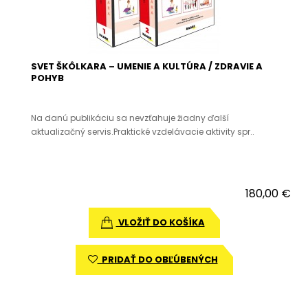
SVET ŠKÔLKARA – UMENIE A KULTÚRA / ZDRAVIE A
POHYB
Na danú publikáciu sa nevzťahuje žiadny ďalší
aktualizačný servis.Praktické vzdelávacie aktivity spr..
180,00 €
VLOŽIŤ DO KOŠÍKA
PRIDAŤ DO OBĽÚBENÝCH