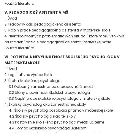
Použitá literatúra
V. PEDAGOGICKÝ ASISTENT V MŠ
1. Úvod
2. Pracovný čas pedagogického asistenta
3. Náplň práce pedagogického asistenta v materskej škole
4. Niekoľko možných problematických situácií, ktoré môžu vzniknúť
pri zriadení pozície pedagogický asistent v materskej škole
Použitá literatúra
VI. POTREBA A NEVYHNUTNOSŤ ŠKOLSKÉHO PSYCHOLÓGA V
MATERSKEJ ŠKOLE
1. Úvod
2. Legislatívne východiská
3. Úloha školského psychológa
3.1 Odborný zamestnanec a pracovná činnosť
3.2 Úlohy a povinnosti školského psychológa
3.3 Náplň práce školského psychológa v materskej škole
4. Školský psychológ ako zamestnanec školy
4.1 Školský psychológ pôsobiaci priamo v materskej škole
4.2 Školský psychológ a riaditeľ školy
4.3 Postavenie školského psychológa medzi učiteľmi
4.4 Pomoc školského psychológa učiteľom