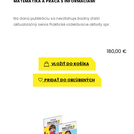
MATEMATIKA A PRÁCA S INFORMÁCIAMI
Na danú publikáciu sa nevzťahuje žiadny ďalší
aktualizačný servis.Praktické vzdelávacie aktivity spr..
180,00 €
VLOŽIŤ DO KOŠÍKA
PRIDAŤ DO OBĽÚBENÝCH