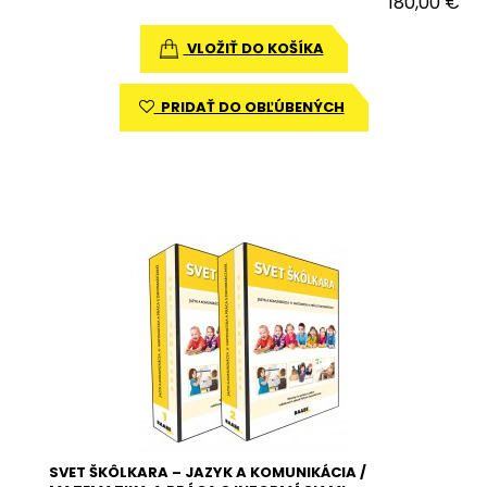
180,00 €
VLOŽIŤ DO KOŠÍKA
PRIDAŤ DO OBĽÚBENÝCH
SVET ŠKÔLKARA – JAZYK A KOMUNIKÁCIA /