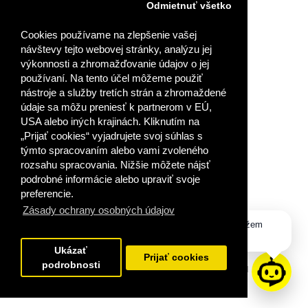
VLOŽIŤ DO KOŠÍKA
Odmietnuť všetko
Cookies používame na zlepšenie vašej
PRIDAŤ DO OBĽÚBENÝCH
návštevy tejto webovej stránky, analýzu jej
výkonnosti a zhromažďovanie údajov o jej
používaní. Na tento účel môžeme použiť
nástroje a služby tretích strán a zhromaždené
údaje sa môžu preniesť k partnerom v EÚ,
USA alebo iných krajinách. Kliknutím na
„Prijať cookies“ vyjadrujete svoj súhlas s
týmto spracovaním alebo vami zvoleného
rozsahu spracovania. Nižšie môžete nájsť
podrobné informácie alebo upraviť svoje
preferencie.
Zásady ochrany osobných údajov
Dobrý deň, ako vám môžem
pomôcť?
Ukázať
Prijať cookies
podrobnosti
POVINNÉ PREDPRIMÁRNE VZDELÁVANIE V PRAXI