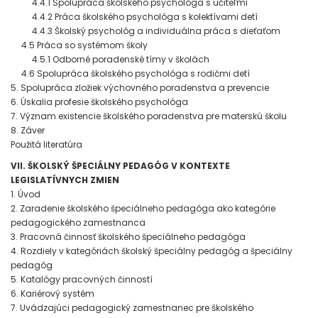
4.4.1 Spolupráca školského psychológa s učiteľmi
4.4.2 Práca školského psychológa s kolektívami detí
4.4.3 Školský psychológ a individuálna práca s dieťaťom
4.5 Práca so systémom školy
4.5.1 Odborné poradenské tímy v školách
4.6 Spolupráca školského psychológa s rodičmi detí
5. Spolupráca zložiek výchovného poradenstva a prevencie
6. Úskalia profesie školského psychológa
7. Význam existencie školského poradenstva pre materskú školu
8. Záver
Použitá literatúra
VII. ŠKOLSKÝ ŠPECIÁLNY PEDAGÓG V KONTEXTE
LEGISLATÍVNYCH ZMIEN
1. Úvod
2. Zaradenie školského špeciálneho pedagóga ako kategórie
pedagogického zamestnanca
3. Pracovná činnosť školského špeciálneho pedagóga
4. Rozdiely v kategóriách školský špeciálny pedagóg a špeciálny
pedagóg
5. Katalógy pracovných činností
6. Kariérový systém
7. Uvádzajúci pedagogický zamestnanec pre školského