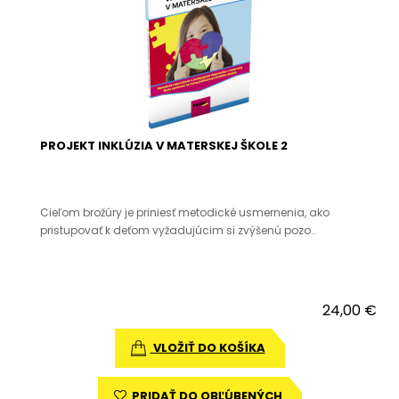
PROJEKT INKLÚZIA V MATERSKEJ ŠKOLE 2
Cieľom brožúry je priniesť metodické usmernenia, ako
pristupovať k deťom vyžadujúcim si zvýšenú pozo..
24,00 €
VLOŽIŤ DO KOŠÍKA
PRIDAŤ DO OBĽÚBENÝCH