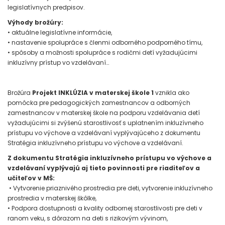
legislatívnych predpisov.
Výhody brožúry:
• aktuálne legislatívne informácie,
• nastavenie spolupráce s členmi odborného podporného tímu,
• spôsoby a možnosti spolupráce s rodičmi detí vyžadujúcimi
inkluzívny prístup vo vzdelávaní…
Brožúra
Projekt INKLÚZIA v materskej škole 1
vznikla ako
pomôcka pre pedagogických zamestnancov a odborných
zamestnancov v materskej škole na podporu vzdelávania detí
vyžadujúcimi si zvýšenú starostlivosť s uplatnením inkluzívneho
prístupu vo výchove a vzdelávaní vyplývajúceho z dokumentu
Stratégia inkluzívneho prístupu vo výchove a vzdelávaní.
Z dokumentu Stratégia inkluzívneho prístupu vo výchove a
vzdelávaní vyplývajú aj tieto povinnosti pre riaditeľov a
učiteľov v MŠ:
• Vytvorenie priaznivého prostredia pre deti, vytvorenie inkluzívneho
prostredia v materskej škôlke,
• Podpora dostupnosti a kvality odbornej starostlivosti pre deti v
ranom veku, s dôrazom na deti s rizikovým vývinom,