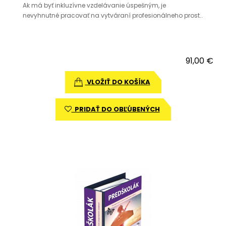
Ak má byť inkluzívne vzdelávanie úspešným, je
nevyhnutné pracovať na vytváraní profesionálneho prost..
91,00 €
VLOŽIŤ DO KOŠÍKA
PRIDAŤ DO OBĽÚBENÝCH