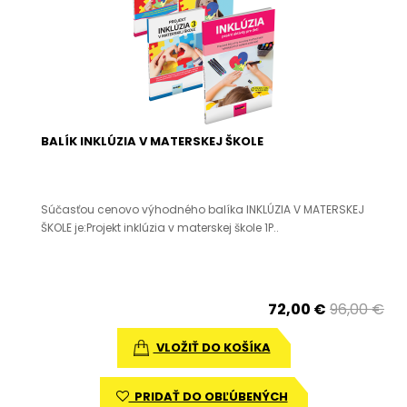
BALÍK INKLÚZIA V MATERSKEJ ŠKOLE
Súčasťou cenovo výhodného balíka INKLÚZIA V MATERSKEJ
ŠKOLE je:Projekt inklúzia v materskej škole 1P..
72,00 €
96,00 €
VLOŽIŤ DO KOŠÍKA
PRIDAŤ DO OBĽÚBENÝCH