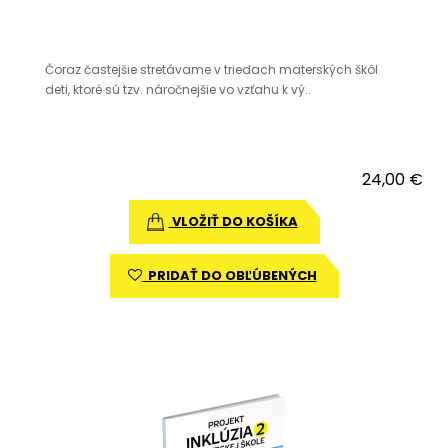
Čoraz častejšie stretávame v triedach materských škôl
deti, ktoré sú tzv. náročnejšie vo vzťahu k vý..
24,00 €
VLOŽIŤ DO KOŠÍKA
PRIDAŤ DO OBĽÚBENÝCH