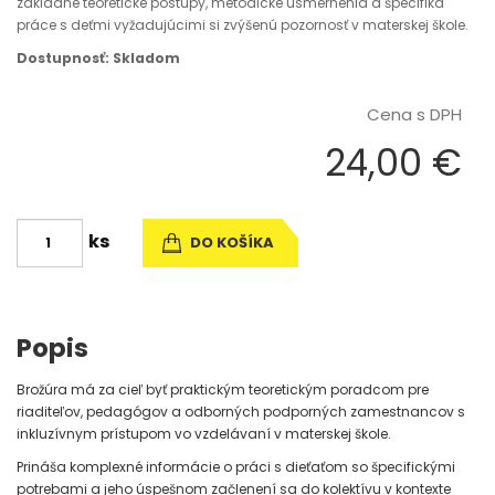
základné teoretické postupy, metodické usmernenia a špecifiká
práce s deťmi vyžadujúcimi si zvýšenú pozornosť v materskej škole.
Dostupnosť: Skladom
Cena s DPH
24,00 €
ks
DO KOŠÍKA
Popis
Brožúra má za cieľ byť praktickým teoretickým poradcom pre
riaditeľov, pedagógov a odborných podporných zamestnancov s
inkluzívnym prístupom vo vzdelávaní v materskej škole.
Prináša komplexné informácie o práci s dieťaťom so špecifickými
potrebami a jeho úspešnom začlenení sa do kolektívu v kontexte