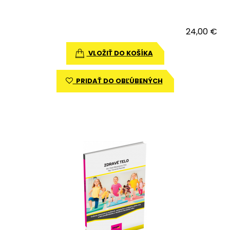
24,00 €
VLOŽIŤ DO KOŠÍKA
PRIDAŤ DO OBĽÚBENÝCH